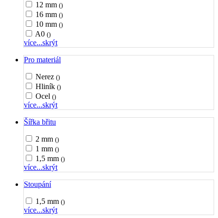
12 mm
()
16 mm
()
10 mm
()
A0
()
více...
skrýt
Pro materiál
Nerez
()
Hliník
()
Ocel
()
více...
skrýt
Šířka břitu
2 mm
()
1 mm
()
1,5 mm
()
více...
skrýt
Stoupání
1,5 mm
()
více...
skrýt