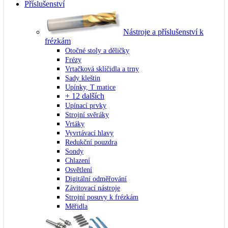
Příslušenství
Nástroje a příslušenství k
frézkám
Otočné stoly a děličky
Frézy
Vrtačková sklíčidla a trny
Sady kleštin
Upínky, T matice
+ 12 dalších
Upínací prvky
Strojní svěráky
Vrtáky
Vyvrtávací hlavy
Redukční pouzdra
Sondy
Chlazení
Osvětlení
Digitální odměřování
Závitovací nástroje
Strojní posuvy k frézkám
Měřidla