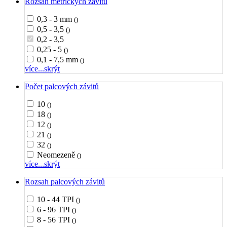
Rozsah metrických závitů
0,3 - 3 mm
()
0,5 - 3,5
()
0,2 - 3,5
0,25 - 5
()
0,1 - 7,5 mm
()
více...
skrýt
Počet palcových závitů
10
()
18
()
12
()
21
()
32
()
Neomezeně
()
více...
skrýt
Rozsah palcových závitů
10 - 44 TPI
()
6 - 96 TPI
()
8 - 56 TPI
()