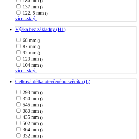
186 mm
()
137 mm
()
122, 5 mm
()
více...
skrýt
Výška bez základny (H1)
68 mm
()
87 mm
()
92 mm
()
123 mm
()
104 mm
()
více...
skrýt
Celková délka otevřeného svěráku (L)
293 mm
()
350 mm
()
545 mm
()
383 mm
()
435 mm
()
502 mm
()
364 mm
()
332 mm
()