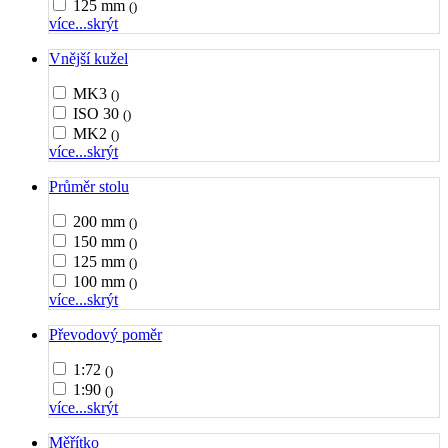
125 mm
()
více...
skrýt
Vnější kužel
MK3
()
ISO 30
()
MK2
()
více...
skrýt
Průměr stolu
200 mm
()
150 mm
()
125 mm
()
100 mm
()
více...
skrýt
Převodový poměr
1:72
()
1:90
()
více...
skrýt
Měřítko