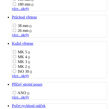
180 mm
()
více...
skrýt
Průchod vřetene
38 mm
()
26 mm
()
více...
skrýt
Kužel vřetene
MK 5
()
MK 4
()
MK 3
()
MK 2
()
ISO 30
()
více...
skrýt
Příčný strojní posuv
ANO
()
více...
skrýt
Počet rychlostí otáček