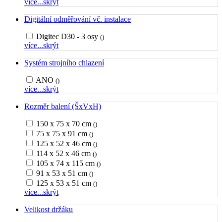
více...
skrýt
Digitální odměřování vč. instalace
Digitec D30 - 3 osy
()
více...
skrýt
Systém strojního chlazení
ANO
()
více...
skrýt
Rozměr balení (ŠxVxH)
150 x 75 x 70 cm
()
75 x 75 x 91 cm
()
125 x 52 x 46 cm
()
114 x 52 x 46 cm
()
105 x 74 x 115 cm
()
91 x 53 x 51 cm
()
125 x 53 x 51 cm
()
více...
skrýt
Velikost držáku