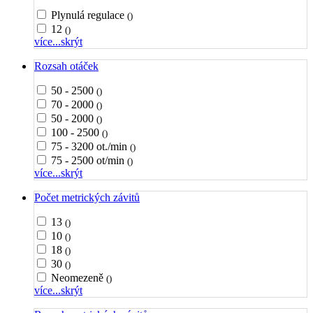
Plynulá regulace
()
12
()
více...
skrýt
Rozsah otáček
50 - 2500
()
70 - 2000
()
50 - 2000
()
100 - 2500
()
75 - 3200 ot./min
()
75 - 2500 ot/min
()
více...
skrýt
Počet metrických závitů
13
()
10
()
18
()
30
()
Neomezeně
()
více...
skrýt