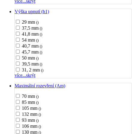
více...
skrýt
Výška upnutí (h1)
29 mm
()
37,5 mm
()
41,8 mm
()
54 mm
()
40,7 mm
()
45,7 mm
()
50 mm
()
39,5 mm
()
31, 2 mm
()
více...
skrýt
Maximální rozevření (Am)
70 mm
()
85 mm
()
105 mm
()
132 mm
()
93 mm
()
106 mm
()
130 mm
()