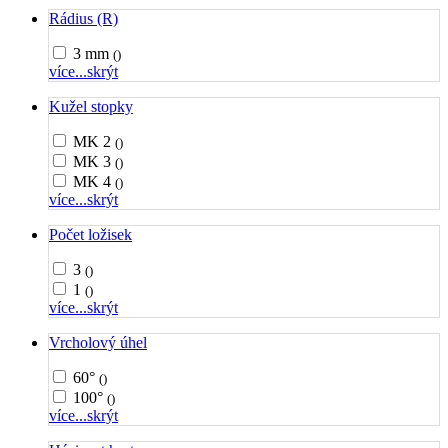
Rádius (R)
3 mm
()
více...
skrýt
Kužel stopky
MK 2
()
MK 3
()
MK 4
()
více...
skrýt
Počet ložisek
3
()
1
()
více...
skrýt
Vrcholový úhel
60°
()
100°
()
více...
skrýt