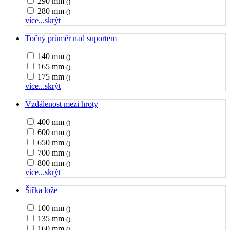
290 mm
()
280 mm
()
více...
skrýt
Točný průměr nad suportem
140 mm
()
165 mm
()
175 mm
()
více...
skrýt
Vzdálenost mezi hroty
400 mm
()
600 mm
()
650 mm
()
700 mm
()
800 mm
()
více...
skrýt
Šířka lože
100 mm
()
135 mm
()
160 mm
()