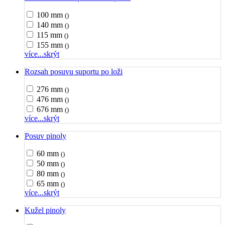
100 mm
()
140 mm
()
115 mm
()
155 mm
()
více...
skrýt
Rozsah posuvu suportu po loži
276 mm
()
476 mm
()
676 mm
()
více...
skrýt
Posuv pinoly
60 mm
()
50 mm
()
80 mm
()
65 mm
()
více...
skrýt
Kužel pinoly