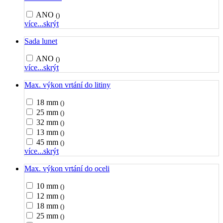
ANO
()
více...
skrýt
Sada lunet
ANO
()
více...
skrýt
Max. výkon vrtání do litiny
18 mm
()
25 mm
()
32 mm
()
13 mm
()
45 mm
()
více...
skrýt
Max. výkon vrtání do oceli
10 mm
()
12 mm
()
18 mm
()
25 mm
()