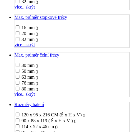
32 mm
()
více...
skrýt
Max. průměr stopkové frézy
16 mm
()
20 mm
()
32 mm
()
více...
skrýt
Max. průměr čelní frézy
30 mm
()
50 mm
()
63 mm
()
76 mm
()
80 mm
()
více...
skrýt
Rozměry balení
120 x 95 x 216 CM (Š x H x V)
()
90 x 88 x 119 ( Š x H x V )
()
114 x 52 x 46 cm
()