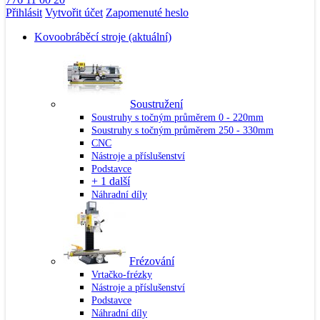
Přihlásit
Vytvořit účet
Zapomenuté heslo
Kovoobráběcí stroje
(aktuální)
Soustružení
Soustruhy s točným průměrem 0 - 220mm
Soustruhy s točným průměrem 250 - 330mm
CNC
Nástroje a příslušenství
Podstavce
+ 1 další
Náhradní díly
Frézování
Vrtačko-frézky
Nástroje a příslušenství
Podstavce
Náhradní díly