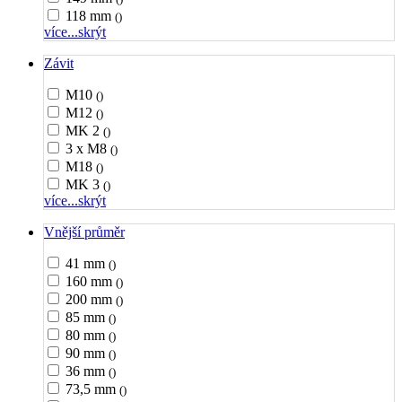
118 mm
()
více...
skrýt
Závit
M10
()
M12
()
MK 2
()
3 x M8
()
M18
()
MK 3
()
více...
skrýt
Vnější průměr
41 mm
()
160 mm
()
200 mm
()
85 mm
()
80 mm
()
90 mm
()
36 mm
()
73,5 mm
()