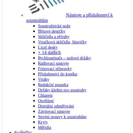
Nástroje a příslušenství k
soustruhům
Soustružnické nože
Břitové destičky
Sklíčidla a příruby
Vrtačková sklíčidla, hlavičky
Lícní desky
+ 14 dalších
Rychloupínače – nožové držáky
Rádlovací nástroje
Frézovací přípravky
Příslušenství do koníku
Vrtáky
Redukční pouzdra
Držáky kleštin pro soustruhy
Chlazení
Osvětlení
Digitální odměřování
Závitovací nástroje
Strojní posuvy k soustruhům
Kryty
Měřidla
Svářečky