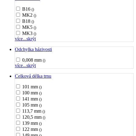
B16
()
MK2
()
B18
()
MK5
()
MK3
()
více...
skrýt
Odchylka házivosti
0,008 mm
()
více...
skrýt
Celková délka trnu
101 mm
()
100 mm
()
141 mm
()
105 mm
()
113,7 mm
()
120,5 mm
()
139 mm
()
122 mm
()
149 mm
()