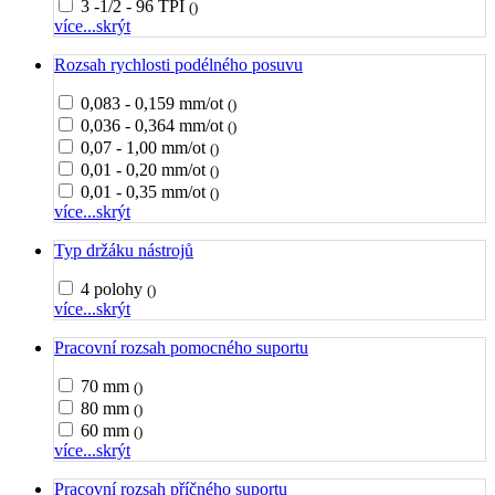
3 -1/2 - 96 TPI
()
více...
skrýt
Rozsah rychlosti podélného posuvu
0,083 - 0,159 mm/ot
()
0,036 - 0,364 mm/ot
()
0,07 - 1,00 mm/ot
()
0,01 - 0,20 mm/ot
()
0,01 - 0,35 mm/ot
()
více...
skrýt
Typ držáku nástrojů
4 polohy
()
více...
skrýt
Pracovní rozsah pomocného suportu
70 mm
()
80 mm
()
60 mm
()
více...
skrýt
Pracovní rozsah příčného suportu