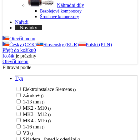
Náhradní díly
Bezolejové kompresory
Šroubové kompresory
Nářadí
Novinky
Otevřít menu
Česky (CZK)
Slovensky (EUR)
Polski (PLN)
Přejít do košíku
0
Košík
je prázdný
Otevřít menu
Filtrovat podle
Typ
Elektroinstalace Siemens
()
Záruka+
()
1-13 mm
()
MK2 - M10
()
MK3 - M12
()
MK4 - M16
()
1-16 mm
()
V3
()
Skladem - ihned k odeslání
()