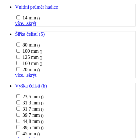
Vnitřní průměr hadice
14 mm
()
více...
skrýt
Šířka čelistí (S)
80 mm
()
100 mm
()
125 mm
()
160 mm
()
20 mm
()
více...
skrýt
Výška čelistí (h)
23,5 mm
()
31,3 mm
()
31,7 mm
()
39,7 mm
()
44,8 mm
()
39,5 mm
()
45 mm
()