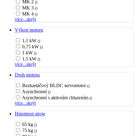
MK 2
()
MK 3
()
MK 4
()
více...
skrýt
Výkon motoru
1,1 kW
()
0,75 kW
()
1 kW
()
1,5 kW
()
více...
skrýt
Druh motoru
Bezkartáčový BLDC servomotor
()
Asynchronní
()
Asynchronní s aktivním chlazením
()
více...
skrýt
Hmotnost stroje
65 kg
()
75 kg
()