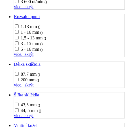
3 600 ot/min
()
více...
skrýt
Rozsah upnutí
1-13 mm
()
1 - 16 mm
()
1,5 - 13 mm
()
3 - 15 mm
()
5 - 16 mm
()
více...
skrýt
Délka sklíčidla
87,7 mm
()
200 mm
()
více...
skrýt
Šířka sklíčidla
43,5 mm
()
44, 5 mm
()
více...
skrýt
Vnitřní kužel