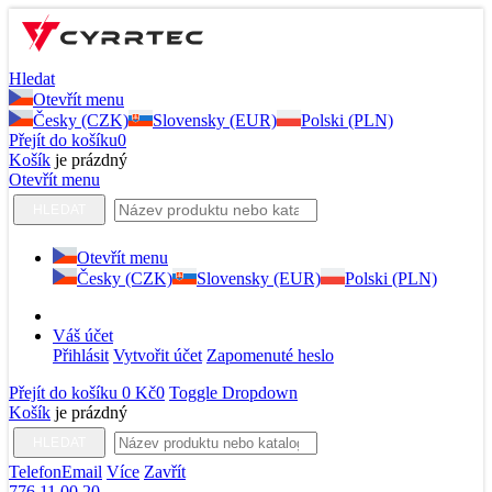
Hledat
Otevřít menu
Česky (CZK)
Slovensky (EUR)
Polski (PLN)
Přejít do košíku
0
Košík
je prázdný
Otevřít menu
HLEDAT
Otevřít menu
Česky (CZK)
Slovensky (EUR)
Polski (PLN)
Váš účet
Přihlásit
Vytvořit účet
Zapomenuté heslo
Přejít do košíku
0 Kč
0
Toggle Dropdown
Košík
je prázdný
HLEDAT
Telefon
Email
Více
Zavřít
776 11 00 20