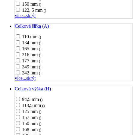
150 mm
()
122, 5 mm
()
více...
skrýt
Celková šířka (A)
110 mm
()
134 mm
()
165 mm
()
216 mm
()
177 mm
()
249 mm
()
242 mm
()
více...
skrýt
Celková výška (H)
94,5 mm
()
113,5 mm
()
125 mm
()
157 mm
()
150 mm
()
168 mm
()