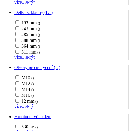
více...
skrýt
Délka základny (L1)
193 mm
()
243 mm
()
285 mm
()
388 mm
()
364 mm
()
311 mm
()
více...
skrýt
Otvory pro uchycení (D)
M10
()
M12
()
M14
()
M16
()
12 mm
()
více...
skrýt
Hmotnost vč. balení
530 kg
()