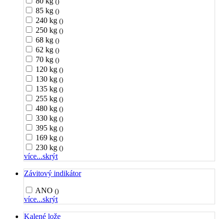
80 kg
()
85 kg
()
240 kg
()
250 kg
()
68 kg
()
62 kg
()
70 kg
()
120 kg
()
130 kg
()
135 kg
()
255 kg
()
480 kg
()
330 kg
()
395 kg
()
169 kg
()
230 kg
()
více...
skrýt
Závitový indikátor
ANO
()
více...
skrýt
Kalené lože