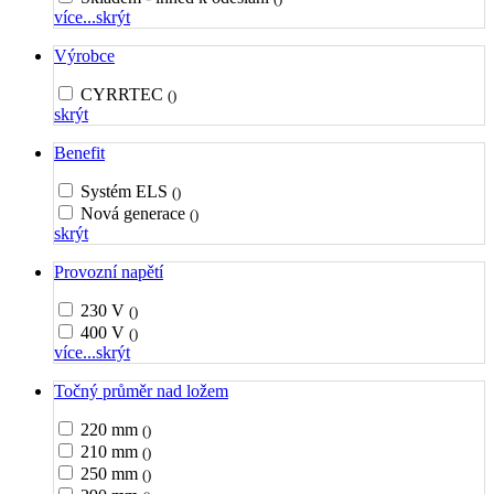
více...
skrýt
Výrobce
CYRRTEC
()
skrýt
Benefit
Systém ELS
()
Nová generace
()
skrýt
Provozní napětí
230 V
()
400 V
()
více...
skrýt
Točný průměr nad ložem
220 mm
()
210 mm
()
250 mm
()