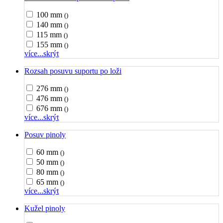
100 mm
()
140 mm
()
115 mm
()
155 mm
()
více...
skrýt
Rozsah posuvu suportu po loži
276 mm
()
476 mm
()
676 mm
()
více...
skrýt
Posuv pinoly
60 mm
()
50 mm
()
80 mm
()
65 mm
()
více...
skrýt
Kužel pinoly