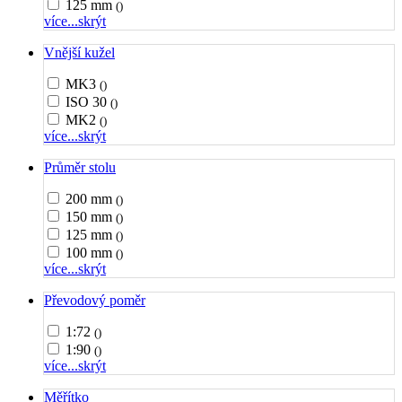
125 mm
()
více...
skrýt
Vnější kužel
MK3
()
ISO 30
()
MK2
()
více...
skrýt
Průměr stolu
200 mm
()
150 mm
()
125 mm
()
100 mm
()
více...
skrýt
Převodový poměr
1:72
()
1:90
()
více...
skrýt
Měřítko