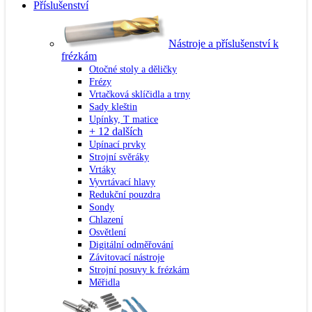
Příslušenství
Nástroje a příslušenství k
frézkám
Otočné stoly a děličky
Frézy
Vrtačková sklíčidla a trny
Sady kleštin
Upínky, T matice
+ 12 dalších
Upínací prvky
Strojní svěráky
Vrtáky
Vyvrtávací hlavy
Redukční pouzdra
Sondy
Chlazení
Osvětlení
Digitální odměřování
Závitovací nástroje
Strojní posuvy k frézkám
Měřidla