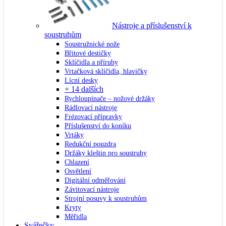
Nástroje a příslušenství k
soustruhům
Soustružnické nože
Břitové destičky
Sklíčidla a příruby
Vrtačková sklíčidla, hlavičky
Lícní desky
+ 14 dalších
Rychloupínače – nožové držáky
Rádlovací nástroje
Frézovací přípravky
Příslušenství do koníku
Vrtáky
Redukční pouzdra
Držáky kleštin pro soustruhy
Chlazení
Osvětlení
Digitální odměřování
Závitovací nástroje
Strojní posuvy k soustruhům
Kryty
Měřidla
Svářečky