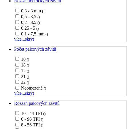
Rozsah metrických závitů
0,3 - 3 mm
()
0,5 - 3,5
()
0,2 - 3,5
()
0,25 - 5
()
0,1 - 7,5 mm
()
více...
skrýt
Počet palcových závitů
10
()
18
()
12
()
21
()
32
()
Neomezeně
()
více...
skrýt
Rozsah palcových závitů
10 - 44 TPI
()
6 - 96 TPI
()
8 - 56 TPI
()