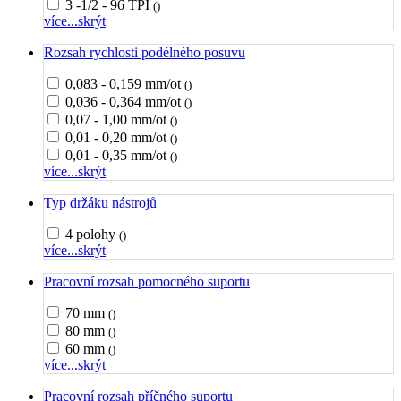
3 -1/2 - 96 TPI
()
více...
skrýt
Rozsah rychlosti podélného posuvu
0,083 - 0,159 mm/ot
()
0,036 - 0,364 mm/ot
()
0,07 - 1,00 mm/ot
()
0,01 - 0,20 mm/ot
()
0,01 - 0,35 mm/ot
()
více...
skrýt
Typ držáku nástrojů
4 polohy
()
více...
skrýt
Pracovní rozsah pomocného suportu
70 mm
()
80 mm
()
60 mm
()
více...
skrýt
Pracovní rozsah příčného suportu