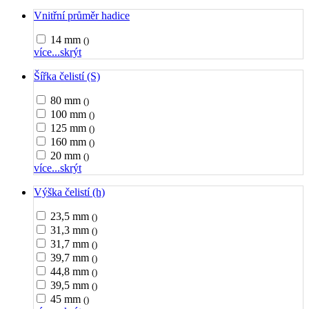
Vnitřní průměr hadice
14 mm
()
více...
skrýt
Šířka čelistí (S)
80 mm
()
100 mm
()
125 mm
()
160 mm
()
20 mm
()
více...
skrýt
Výška čelistí (h)
23,5 mm
()
31,3 mm
()
31,7 mm
()
39,7 mm
()
44,8 mm
()
39,5 mm
()
45 mm
()