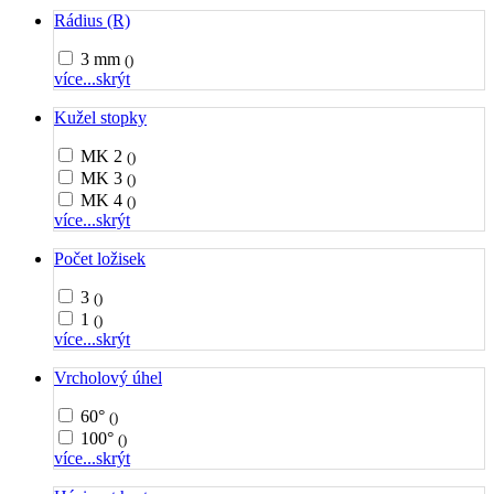
Rádius (R)
3 mm
()
více...
skrýt
Kužel stopky
MK 2
()
MK 3
()
MK 4
()
více...
skrýt
Počet ložisek
3
()
1
()
více...
skrýt
Vrcholový úhel
60°
()
100°
()
více...
skrýt