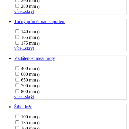
290 mm
()
280 mm
()
více...
skrýt
Točný průměr nad suportem
140 mm
()
165 mm
()
175 mm
()
více...
skrýt
Vzdálenost mezi hroty
400 mm
()
600 mm
()
650 mm
()
700 mm
()
800 mm
()
více...
skrýt
Šířka lože
100 mm
()
135 mm
()
160 mm
()