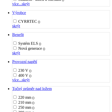
více...
skrýt
Výrobce
CYRRTEC
()
skrýt
Benefit
Systém ELS
()
Nová generace
()
skrýt
Provozní napětí
230 V
()
400 V
()
více...
skrýt
Točný průměr nad ložem
220 mm
()
210 mm
()
250 mm
()