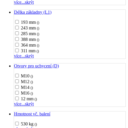
více...
skrýt
Délka základny (L1)
193 mm
()
243 mm
()
285 mm
()
388 mm
()
364 mm
()
311 mm
()
více...
skrýt
Otvory pro uchycení (D)
M10
()
M12
()
M14
()
M16
()
12 mm
()
více...
skrýt
Hmotnost vč. balení
530 kg
()