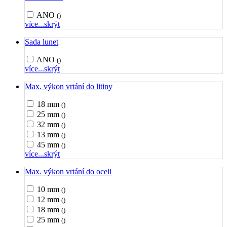
ANO
()
více...
skrýt
Sada lunet
ANO
()
více...
skrýt
Max. výkon vrtání do litiny
18 mm
()
25 mm
()
32 mm
()
13 mm
()
45 mm
()
více...
skrýt
Max. výkon vrtání do oceli
10 mm
()
12 mm
()
18 mm
()
25 mm
()