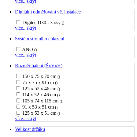
více...
skrýt
Digitální odměřování vč. instalace
Digitec D30 - 3 osy
()
více...
skrýt
Systém strojního chlazení
ANO
()
více...
skrýt
Rozměr balení (ŠxVxH)
150 x 75 x 70 cm
()
75 x 75 x 91 cm
()
125 x 52 x 46 cm
()
114 x 52 x 46 cm
()
105 x 74 x 115 cm
()
91 x 53 x 51 cm
()
125 x 53 x 51 cm
()
více...
skrýt
Velikost držáku