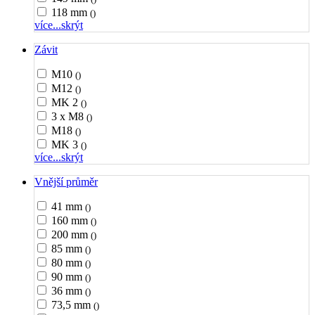
118 mm
()
více...
skrýt
Závit
M10
()
M12
()
MK 2
()
3 x M8
()
M18
()
MK 3
()
více...
skrýt
Vnější průměr
41 mm
()
160 mm
()
200 mm
()
85 mm
()
80 mm
()
90 mm
()
36 mm
()
73,5 mm
()