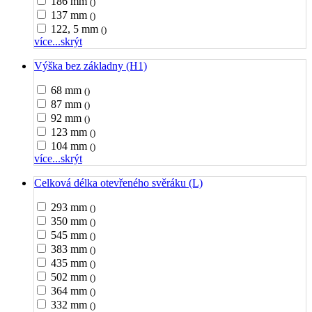
186 mm
()
137 mm
()
122, 5 mm
()
více...
skrýt
Výška bez základny (H1)
68 mm
()
87 mm
()
92 mm
()
123 mm
()
104 mm
()
více...
skrýt
Celková délka otevřeného svěráku (L)
293 mm
()
350 mm
()
545 mm
()
383 mm
()
435 mm
()
502 mm
()
364 mm
()
332 mm
()