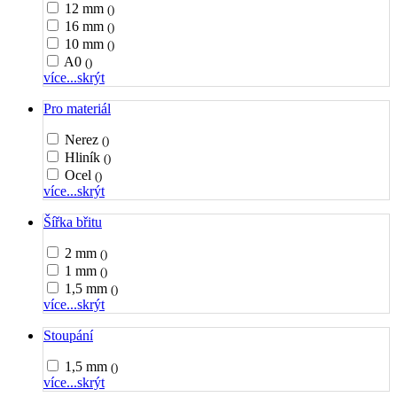
12 mm
()
16 mm
()
10 mm
()
A0
()
více...
skrýt
Pro materiál
Nerez
()
Hliník
()
Ocel
()
více...
skrýt
Šířka břitu
2 mm
()
1 mm
()
1,5 mm
()
více...
skrýt
Stoupání
1,5 mm
()
více...
skrýt