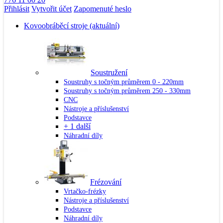
Přihlásit
Vytvořit účet
Zapomenuté heslo
Kovoobráběcí stroje
(aktuální)
Soustružení
Soustruhy s točným průměrem 0 - 220mm
Soustruhy s točným průměrem 250 - 330mm
CNC
Nástroje a příslušenství
Podstavce
+ 1 další
Náhradní díly
Frézování
Vrtačko-frézky
Nástroje a příslušenství
Podstavce
Náhradní díly