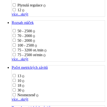
Plynulá regulace
()
12
()
více...
skrýt
Rozsah otáček
50 - 2500
()
70 - 2000
()
50 - 2000
()
100 - 2500
()
75 - 3200 ot./min
()
75 - 2500 ot/min
()
více...
skrýt
Počet metrických závitů
13
()
10
()
18
()
30
()
Neomezeně
()
více...
skrýt