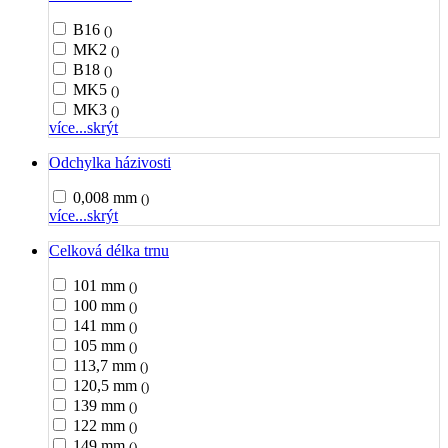
B16
()
MK2
()
B18
()
MK5
()
MK3
()
více...
skrýt
Odchylka házivosti
0,008 mm
()
více...
skrýt
Celková délka trnu
101 mm
()
100 mm
()
141 mm
()
105 mm
()
113,7 mm
()
120,5 mm
()
139 mm
()
122 mm
()
149 mm
()