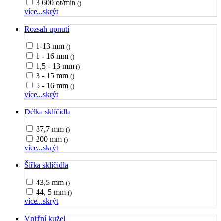
3 600 ot/min
()
více...
skrýt
Rozsah upnutí
1-13 mm
()
1 - 16 mm
()
1,5 - 13 mm
()
3 - 15 mm
()
5 - 16 mm
()
více...
skrýt
Délka sklíčidla
87,7 mm
()
200 mm
()
více...
skrýt
Šířka sklíčidla
43,5 mm
()
44, 5 mm
()
více...
skrýt
Vnitřní kužel