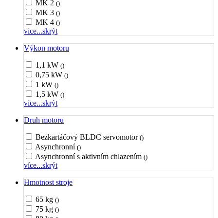
MK 2
()
MK 3
()
MK 4
()
více...
skrýt
Výkon motoru
1,1 kW
()
0,75 kW
()
1 kW
()
1,5 kW
()
více...
skrýt
Druh motoru
Bezkartáčový BLDC servomotor
()
Asynchronní
()
Asynchronní s aktivním chlazením
()
více...
skrýt
Hmotnost stroje
65 kg
()
75 kg
()