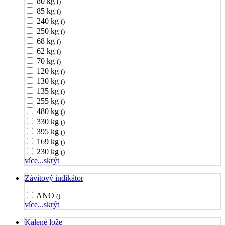
80 kg
()
85 kg
()
240 kg
()
250 kg
()
68 kg
()
62 kg
()
70 kg
()
120 kg
()
130 kg
()
135 kg
()
255 kg
()
480 kg
()
330 kg
()
395 kg
()
169 kg
()
230 kg
()
více...
skrýt
Závitový indikátor
ANO
()
více...
skrýt
Kalené lože