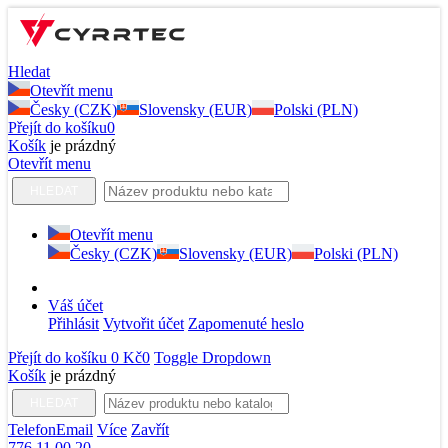
Hledat
Otevřít menu
Česky (CZK)
Slovensky (EUR)
Polski (PLN)
Přejít do košíku
0
Košík
je prázdný
Otevřít menu
HLEDAT
Otevřít menu
Česky (CZK)
Slovensky (EUR)
Polski (PLN)
Váš účet
Přihlásit
Vytvořit účet
Zapomenuté heslo
Přejít do košíku
0 Kč
0
Toggle Dropdown
Košík
je prázdný
HLEDAT
Telefon
Email
Více
Zavřít
776 11 00 20