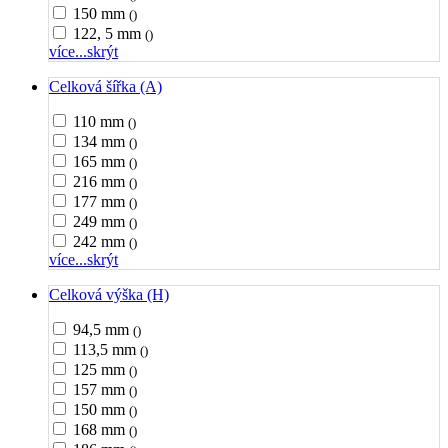
150 mm
()
122, 5 mm
()
více...
skrýt
Celková šířka (A)
110 mm
()
134 mm
()
165 mm
()
216 mm
()
177 mm
()
249 mm
()
242 mm
()
více...
skrýt
Celková výška (H)
94,5 mm
()
113,5 mm
()
125 mm
()
157 mm
()
150 mm
()
168 mm
()