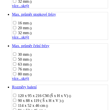
32 mm
()
více...
skrýt
Max. průměr stopkové frézy
16 mm
()
20 mm
()
32 mm
()
více...
skrýt
Max. průměr čelní frézy
30 mm
()
50 mm
()
63 mm
()
76 mm
()
80 mm
()
více...
skrýt
Rozměry balení
120 x 95 x 216 CM (Š x H x V)
()
90 x 88 x 119 ( Š x H x V )
()
114 x 52 x 46 cm
()