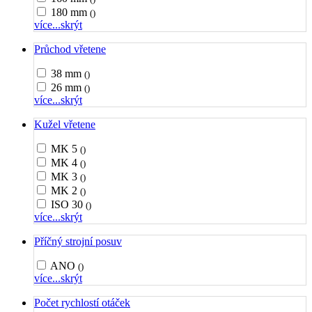
180 mm
()
více...
skrýt
Průchod vřetene
38 mm
()
26 mm
()
více...
skrýt
Kužel vřetene
MK 5
()
MK 4
()
MK 3
()
MK 2
()
ISO 30
()
více...
skrýt
Příčný strojní posuv
ANO
()
více...
skrýt
Počet rychlostí otáček