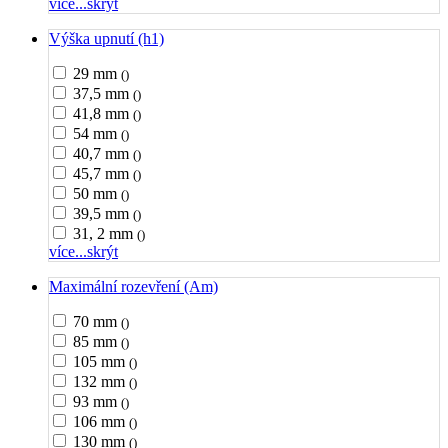
více...
skrýt
Výška upnutí (h1)
29 mm
()
37,5 mm
()
41,8 mm
()
54 mm
()
40,7 mm
()
45,7 mm
()
50 mm
()
39,5 mm
()
31, 2 mm
()
více...
skrýt
Maximální rozevření (Am)
70 mm
()
85 mm
()
105 mm
()
132 mm
()
93 mm
()
106 mm
()
130 mm
()