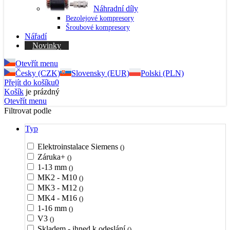
Náhradní díly
Bezolejové kompresory
Šroubové kompresory
Nářadí
Novinky
Otevřít menu
Česky (CZK)
Slovensky (EUR)
Polski (PLN)
Přejít do košíku
0
Košík
je prázdný
Otevřít menu
Filtrovat podle
Typ
Elektroinstalace Siemens
()
Záruka+
()
1-13 mm
()
MK2 - M10
()
MK3 - M12
()
MK4 - M16
()
1-16 mm
()
V3
()
Skladem - ihned k odeslání
()