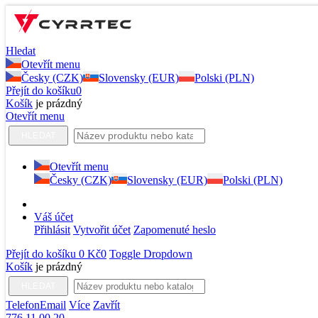
Hledat
Otevřít menu
Česky (CZK)
Slovensky (EUR)
Polski (PLN)
Přejít do košíku
0
Košík
je prázdný
Otevřít menu
HLEDAT
Otevřít menu
Česky (CZK)
Slovensky (EUR)
Polski (PLN)
Váš účet
Přihlásit
Vytvořit účet
Zapomenuté heslo
Přejít do košíku
0 Kč
0
Toggle Dropdown
Košík
je prázdný
HLEDAT
Telefon
Email
Více
Zavřít
776 11 00 20