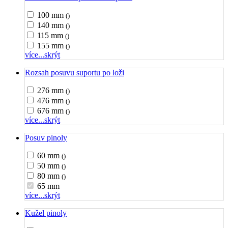
100 mm
()
140 mm
()
115 mm
()
155 mm
()
více...
skrýt
Rozsah posuvu suportu po loži
276 mm
()
476 mm
()
676 mm
()
více...
skrýt
Posuv pinoly
60 mm
()
50 mm
()
80 mm
()
65 mm
více...
skrýt
Kužel pinoly