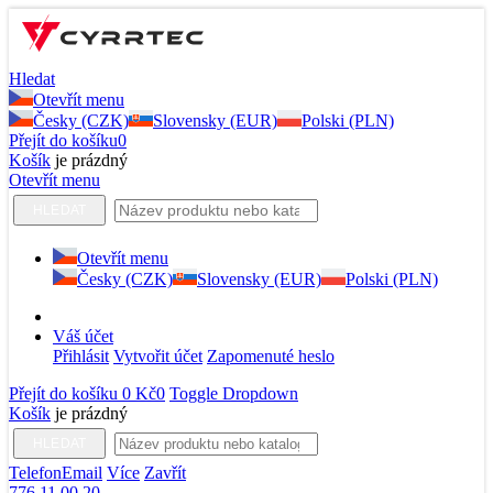
Hledat
Otevřít menu
Česky (CZK)
Slovensky (EUR)
Polski (PLN)
Přejít do košíku
0
Košík
je prázdný
Otevřít menu
HLEDAT
Otevřít menu
Česky (CZK)
Slovensky (EUR)
Polski (PLN)
Váš účet
Přihlásit
Vytvořit účet
Zapomenuté heslo
Přejít do košíku
0 Kč
0
Toggle Dropdown
Košík
je prázdný
HLEDAT
Telefon
Email
Více
Zavřít
776 11 00 20