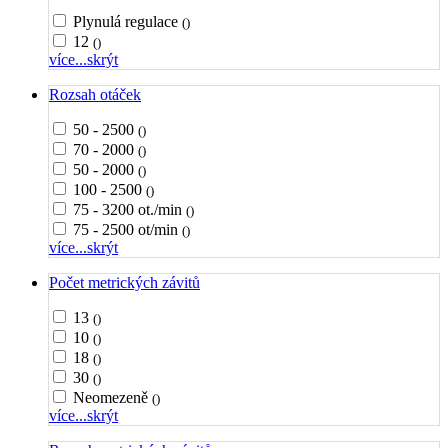
Plynulá regulace
()
12
()
více...
skrýt
Rozsah otáček
50 - 2500
()
70 - 2000
()
50 - 2000
()
100 - 2500
()
75 - 3200 ot./min
()
75 - 2500 ot/min
()
více...
skrýt
Počet metrických závitů
13
()
10
()
18
()
30
()
Neomezeně
()
více...
skrýt