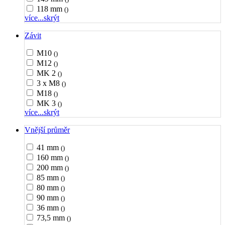
118 mm
()
více...
skrýt
Závit
M10
()
M12
()
MK 2
()
3 x M8
()
M18
()
MK 3
()
více...
skrýt
Vnější průměr
41 mm
()
160 mm
()
200 mm
()
85 mm
()
80 mm
()
90 mm
()
36 mm
()
73,5 mm
()