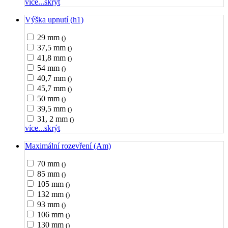
více...
skrýt
Výška upnutí (h1)
29 mm
()
37,5 mm
()
41,8 mm
()
54 mm
()
40,7 mm
()
45,7 mm
()
50 mm
()
39,5 mm
()
31, 2 mm
()
více...
skrýt
Maximální rozevření (Am)
70 mm
()
85 mm
()
105 mm
()
132 mm
()
93 mm
()
106 mm
()
130 mm
()