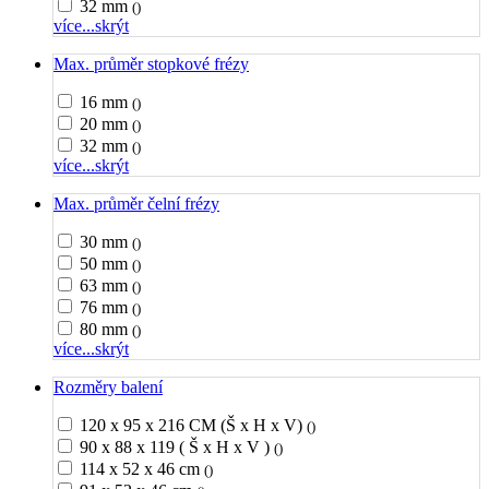
32 mm
()
více...
skrýt
Max. průměr stopkové frézy
16 mm
()
20 mm
()
32 mm
()
více...
skrýt
Max. průměr čelní frézy
30 mm
()
50 mm
()
63 mm
()
76 mm
()
80 mm
()
více...
skrýt
Rozměry balení
120 x 95 x 216 CM (Š x H x V)
()
90 x 88 x 119 ( Š x H x V )
()
114 x 52 x 46 cm
()