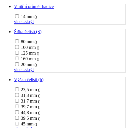
Vnitřní průměr hadice
14 mm
()
více...
skrýt
Šířka čelistí (S)
80 mm
()
100 mm
()
125 mm
()
160 mm
()
20 mm
()
více...
skrýt
Výška čelistí (h)
23,5 mm
()
31,3 mm
()
31,7 mm
()
39,7 mm
()
44,8 mm
()
39,5 mm
()
45 mm
()