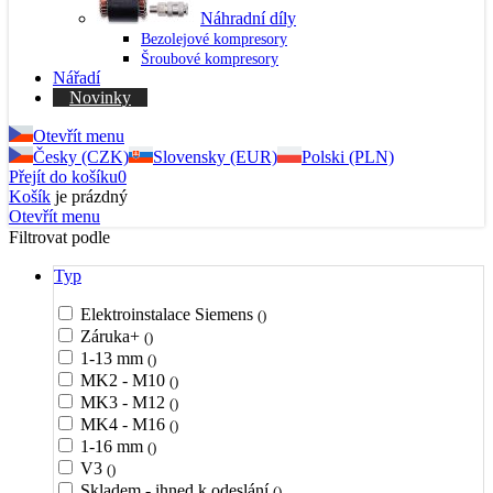
Náhradní díly
Bezolejové kompresory
Šroubové kompresory
Nářadí
Novinky
Otevřít menu
Česky (CZK)
Slovensky (EUR)
Polski (PLN)
Přejít do košíku
0
Košík
je prázdný
Otevřít menu
Filtrovat podle
Typ
Elektroinstalace Siemens
()
Záruka+
()
1-13 mm
()
MK2 - M10
()
MK3 - M12
()
MK4 - M16
()
1-16 mm
()
V3
()
Skladem - ihned k odeslání
()