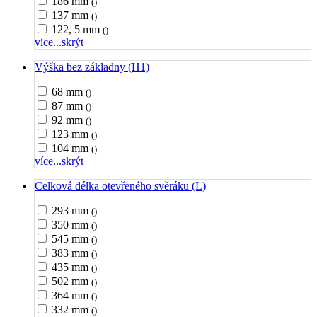
186 mm
()
137 mm
()
122, 5 mm
()
více...
skrýt
Výška bez základny (H1)
68 mm
()
87 mm
()
92 mm
()
123 mm
()
104 mm
()
více...
skrýt
Celková délka otevřeného svěráku (L)
293 mm
()
350 mm
()
545 mm
()
383 mm
()
435 mm
()
502 mm
()
364 mm
()
332 mm
()