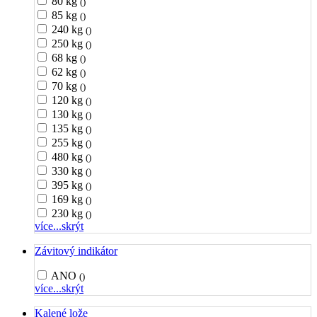
80 kg
()
85 kg
()
240 kg
()
250 kg
()
68 kg
()
62 kg
()
70 kg
()
120 kg
()
130 kg
()
135 kg
()
255 kg
()
480 kg
()
330 kg
()
395 kg
()
169 kg
()
230 kg
()
více...
skrýt
Závitový indikátor
ANO
()
více...
skrýt
Kalené lože