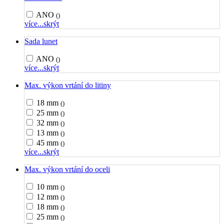
ANO
()
více...
skrýt
Sada lunet
ANO
()
více...
skrýt
Max. výkon vrtání do litiny
18 mm
()
25 mm
()
32 mm
()
13 mm
()
45 mm
()
více...
skrýt
Max. výkon vrtání do oceli
10 mm
()
12 mm
()
18 mm
()
25 mm
()