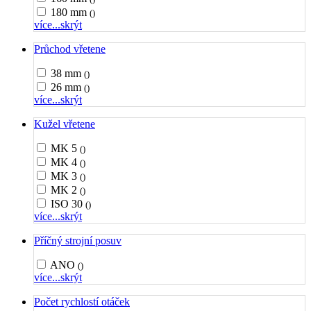
180 mm
()
více...
skrýt
Průchod vřetene
38 mm
()
26 mm
()
více...
skrýt
Kužel vřetene
MK 5
()
MK 4
()
MK 3
()
MK 2
()
ISO 30
()
více...
skrýt
Příčný strojní posuv
ANO
()
více...
skrýt
Počet rychlostí otáček