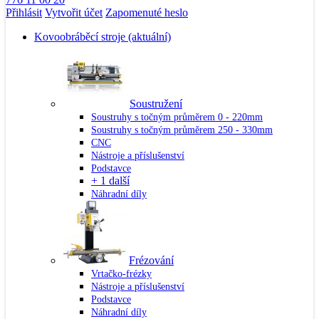
Přihlásit
Vytvořit účet
Zapomenuté heslo
Kovoobráběcí stroje
(aktuální)
Soustružení
Soustruhy s točným průměrem 0 - 220mm
Soustruhy s točným průměrem 250 - 330mm
CNC
Nástroje a příslušenství
Podstavce
+ 1 další
Náhradní díly
Frézování
Vrtačko-frézky
Nástroje a příslušenství
Podstavce
Náhradní díly