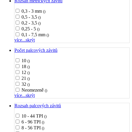
Rozsah metrických závitů
0,3 - 3 mm
()
0,5 - 3,5
()
0,2 - 3,5
()
0,25 - 5
()
0,1 - 7,5 mm
()
více...
skrýt
Počet palcových závitů
10
()
18
()
12
()
21
()
32
()
Neomezeně
()
více...
skrýt
Rozsah palcových závitů
10 - 44 TPI
()
6 - 96 TPI
()
8 - 56 TPI
()