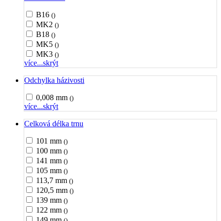
B16
()
MK2
()
B18
()
MK5
()
MK3
()
více...
skrýt
Odchylka házivosti
0,008 mm
()
více...
skrýt
Celková délka trnu
101 mm
()
100 mm
()
141 mm
()
105 mm
()
113,7 mm
()
120,5 mm
()
139 mm
()
122 mm
()
149 mm
()