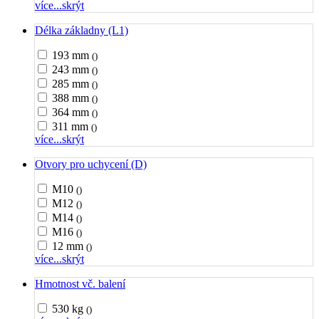
více...
skrýt
Délka základny (L1)
193 mm
()
243 mm
()
285 mm
()
388 mm
()
364 mm
()
311 mm
()
více...
skrýt
Otvory pro uchycení (D)
M10
()
M12
()
M14
()
M16
()
12 mm
()
více...
skrýt
Hmotnost vč. balení
530 kg
()