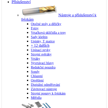
Příslušenství
Nástroje a příslušenství k
frézkám
Otočné stoly a děličky
Frézy
Vrtačková sklíčidla a trny
Sady kleštin
Upínky, T matice
+ 12 dalších
Upínací prvky
Strojní svěráky
Vrtáky
Vyvrtávací hlavy
Redukční pouzdra
Sondy
Chlazení
Osvětlení
Digitální odměřování
Závitovací nástroje
Strojní posuvy k frézkám
Měřidla