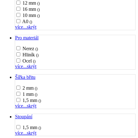
12 mm
()
16 mm
()
10 mm
()
A0
()
více...
skrýt
Pro materiál
Nerez
()
Hliník
()
Ocel
()
více...
skrýt
Šířka břitu
2 mm
()
1 mm
()
1,5 mm
()
více...
skrýt
Stoupání
1,5 mm
()
více...
skrýt