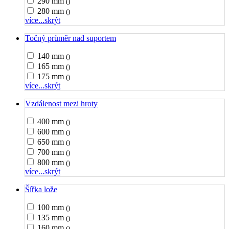
290 mm
()
280 mm
()
více...
skrýt
Točný průměr nad suportem
140 mm
()
165 mm
()
175 mm
()
více...
skrýt
Vzdálenost mezi hroty
400 mm
()
600 mm
()
650 mm
()
700 mm
()
800 mm
()
více...
skrýt
Šířka lože
100 mm
()
135 mm
()
160 mm
()