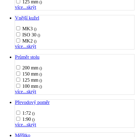
125 mm
()
více...
skrýt
Vnější kužel
MK3
()
ISO 30
()
MK2
()
více...
skrýt
Průměr stolu
200 mm
()
150 mm
()
125 mm
()
100 mm
()
více...
skrýt
Převodový poměr
1:72
()
1:90
()
více...
skrýt
Měřítko