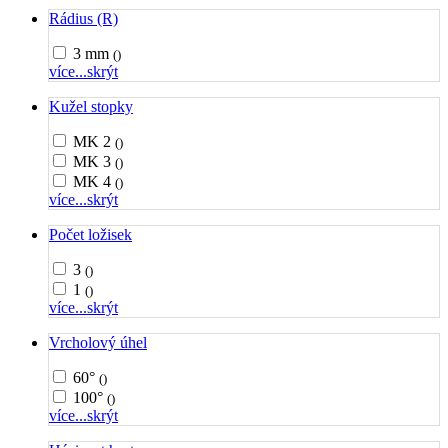
Rádius (R)
3 mm
()
více...
skrýt
Kužel stopky
MK 2
()
MK 3
()
MK 4
()
více...
skrýt
Počet ložisek
3
()
1
()
více...
skrýt
Vrcholový úhel
60°
()
100°
()
více...
skrýt