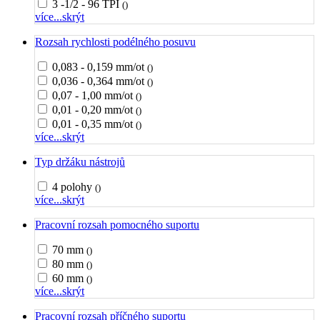
3 -1/2 - 96 TPI
()
více...
skrýt
Rozsah rychlosti podélného posuvu
0,083 - 0,159 mm/ot
()
0,036 - 0,364 mm/ot
()
0,07 - 1,00 mm/ot
()
0,01 - 0,20 mm/ot
()
0,01 - 0,35 mm/ot
()
více...
skrýt
Typ držáku nástrojů
4 polohy
()
více...
skrýt
Pracovní rozsah pomocného suportu
70 mm
()
80 mm
()
60 mm
()
více...
skrýt
Pracovní rozsah příčného suportu