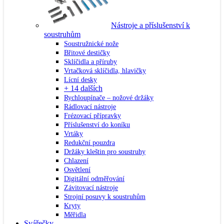
Nástroje a příslušenství k
soustruhům
Soustružnické nože
Břitové destičky
Sklíčidla a příruby
Vrtačková sklíčidla, hlavičky
Lícní desky
+ 14 dalších
Rychloupínače – nožové držáky
Rádlovací nástroje
Frézovací přípravky
Příslušenství do koníku
Vrtáky
Redukční pouzdra
Držáky kleštin pro soustruhy
Chlazení
Osvětlení
Digitální odměřování
Závitovací nástroje
Strojní posuvy k soustruhům
Kryty
Měřidla
Svářečky