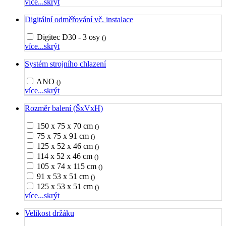
více...
skrýt
Digitální odměřování vč. instalace
Digitec D30 - 3 osy
()
více...
skrýt
Systém strojního chlazení
ANO
()
více...
skrýt
Rozměr balení (ŠxVxH)
150 x 75 x 70 cm
()
75 x 75 x 91 cm
()
125 x 52 x 46 cm
()
114 x 52 x 46 cm
()
105 x 74 x 115 cm
()
91 x 53 x 51 cm
()
125 x 53 x 51 cm
()
více...
skrýt
Velikost držáku