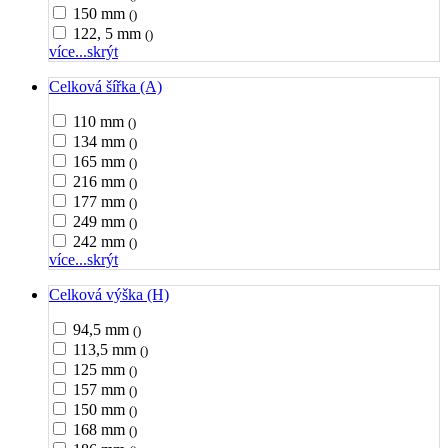
150 mm
()
122, 5 mm
()
více...
skrýt
Celková šířka (A)
110 mm
()
134 mm
()
165 mm
()
216 mm
()
177 mm
()
249 mm
()
242 mm
()
více...
skrýt
Celková výška (H)
94,5 mm
()
113,5 mm
()
125 mm
()
157 mm
()
150 mm
()
168 mm
()