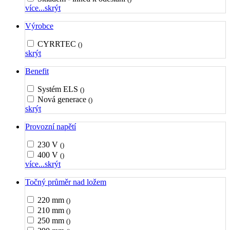
více...
skrýt
Výrobce
CYRRTEC
()
skrýt
Benefit
Systém ELS
()
Nová generace
()
skrýt
Provozní napětí
230 V
()
400 V
()
více...
skrýt
Točný průměr nad ložem
220 mm
()
210 mm
()
250 mm
()