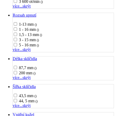
3 600 ot/min
()
více...
skrýt
Rozsah upnutí
1-13 mm
()
1 - 16 mm
()
1,5 - 13 mm
()
3 - 15 mm
()
5 - 16 mm
()
více...
skrýt
Délka sklíčidla
87,7 mm
()
200 mm
()
více...
skrýt
Šířka sklíčidla
43,5 mm
()
44, 5 mm
()
více...
skrýt
Vnitřní kužel