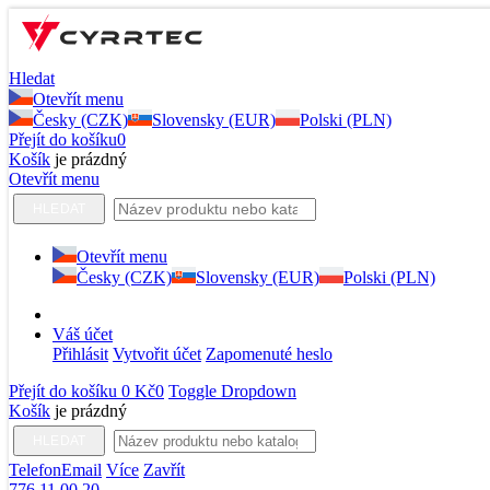
Hledat
Otevřít menu
Česky (CZK)
Slovensky (EUR)
Polski (PLN)
Přejít do košíku
0
Košík
je prázdný
Otevřít menu
HLEDAT
Otevřít menu
Česky (CZK)
Slovensky (EUR)
Polski (PLN)
Váš účet
Přihlásit
Vytvořit účet
Zapomenuté heslo
Přejít do košíku
0 Kč
0
Toggle Dropdown
Košík
je prázdný
HLEDAT
Telefon
Email
Více
Zavřít
776 11 00 20