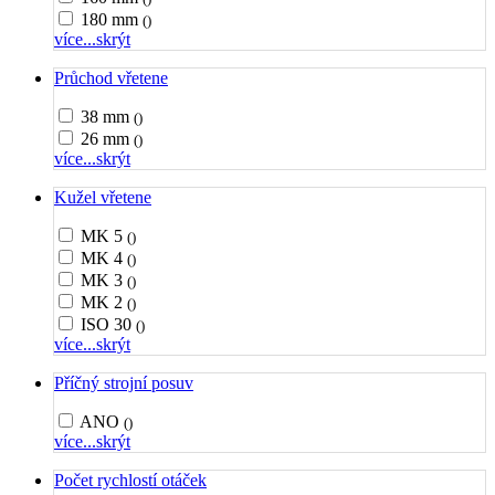
180 mm
()
více...
skrýt
Průchod vřetene
38 mm
()
26 mm
()
více...
skrýt
Kužel vřetene
MK 5
()
MK 4
()
MK 3
()
MK 2
()
ISO 30
()
více...
skrýt
Příčný strojní posuv
ANO
()
více...
skrýt
Počet rychlostí otáček