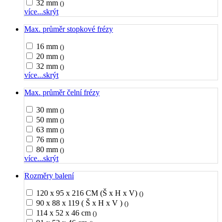
32 mm
()
více...
skrýt
Max. průměr stopkové frézy
16 mm
()
20 mm
()
32 mm
()
více...
skrýt
Max. průměr čelní frézy
30 mm
()
50 mm
()
63 mm
()
76 mm
()
80 mm
()
více...
skrýt
Rozměry balení
120 x 95 x 216 CM (Š x H x V)
()
90 x 88 x 119 ( Š x H x V )
()
114 x 52 x 46 cm
()