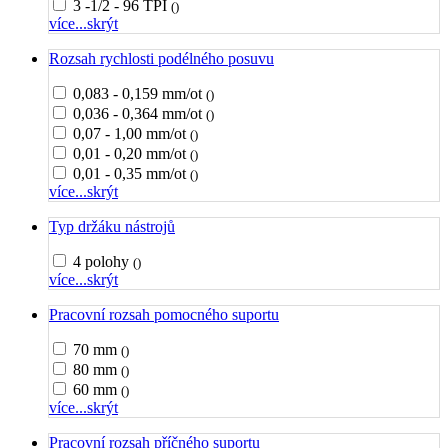
3 -1/2 - 96 TPI
()
více...
skrýt
Rozsah rychlosti podélného posuvu
0,083 - 0,159 mm/ot
()
0,036 - 0,364 mm/ot
()
0,07 - 1,00 mm/ot
()
0,01 - 0,20 mm/ot
()
0,01 - 0,35 mm/ot
()
více...
skrýt
Typ držáku nástrojů
4 polohy
()
více...
skrýt
Pracovní rozsah pomocného suportu
70 mm
()
80 mm
()
60 mm
()
více...
skrýt
Pracovní rozsah příčného suportu