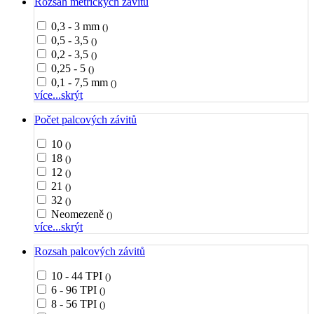
Rozsah metrických závitů
0,3 - 3 mm
()
0,5 - 3,5
()
0,2 - 3,5
()
0,25 - 5
()
0,1 - 7,5 mm
()
více...
skrýt
Počet palcových závitů
10
()
18
()
12
()
21
()
32
()
Neomezeně
()
více...
skrýt
Rozsah palcových závitů
10 - 44 TPI
()
6 - 96 TPI
()
8 - 56 TPI
()