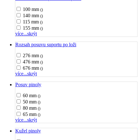
100 mm
()
140 mm
()
115 mm
()
155 mm
()
více...
skrýt
Rozsah posuvu suportu po loži
276 mm
()
476 mm
()
676 mm
()
více...
skrýt
Posuv pinoly
60 mm
()
50 mm
()
80 mm
()
65 mm
()
více...
skrýt
Kužel pinoly