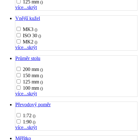
125 mm
()
více...
skrýt
Vnější kužel
MK3
()
ISO 30
()
MK2
()
více...
skrýt
Průměr stolu
200 mm
()
150 mm
()
125 mm
()
100 mm
()
více...
skrýt
Převodový poměr
1:72
()
1:90
()
více...
skrýt
Měřítko