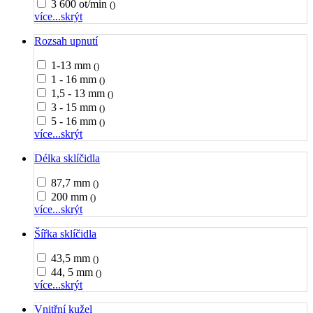
3 600 ot/min
()
více...
skrýt
Rozsah upnutí
1-13 mm
()
1 - 16 mm
()
1,5 - 13 mm
()
3 - 15 mm
()
5 - 16 mm
()
více...
skrýt
Délka sklíčidla
87,7 mm
()
200 mm
()
více...
skrýt
Šířka sklíčidla
43,5 mm
()
44, 5 mm
()
více...
skrýt
Vnitřní kužel