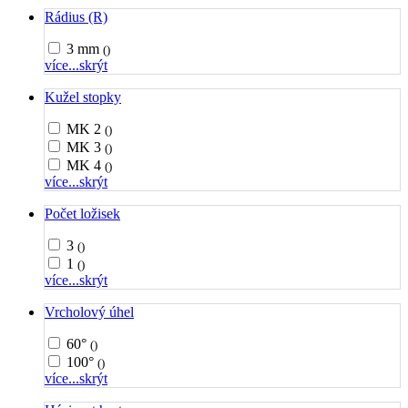
Rádius (R)
3 mm
()
více...
skrýt
Kužel stopky
MK 2
()
MK 3
()
MK 4
()
více...
skrýt
Počet ložisek
3
()
1
()
více...
skrýt
Vrcholový úhel
60°
()
100°
()
více...
skrýt