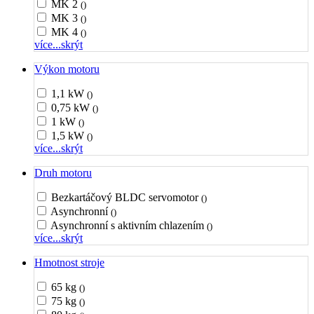
MK 2
()
MK 3
()
MK 4
()
více...
skrýt
Výkon motoru
1,1 kW
()
0,75 kW
()
1 kW
()
1,5 kW
()
více...
skrýt
Druh motoru
Bezkartáčový BLDC servomotor
()
Asynchronní
()
Asynchronní s aktivním chlazením
()
více...
skrýt
Hmotnost stroje
65 kg
()
75 kg
()