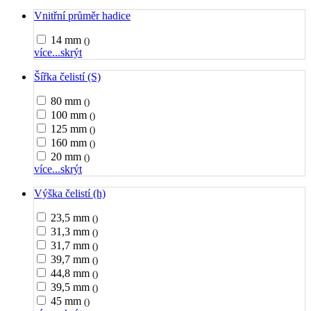
Vnitřní průměr hadice
14 mm
()
více...
skrýt
Šířka čelistí (S)
80 mm
()
100 mm
()
125 mm
()
160 mm
()
20 mm
()
více...
skrýt
Výška čelistí (h)
23,5 mm
()
31,3 mm
()
31,7 mm
()
39,7 mm
()
44,8 mm
()
39,5 mm
()
45 mm
()