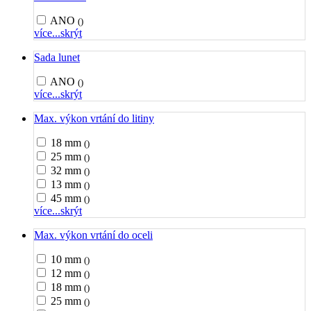
ANO
()
více...
skrýt
Sada lunet
ANO
()
více...
skrýt
Max. výkon vrtání do litiny
18 mm
()
25 mm
()
32 mm
()
13 mm
()
45 mm
()
více...
skrýt
Max. výkon vrtání do oceli
10 mm
()
12 mm
()
18 mm
()
25 mm
()