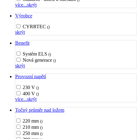
více...
skrýt
Výrobce
CYRRTEC
()
skrýt
Benefit
Systém ELS
()
Nová generace
()
skrýt
Provozní napětí
230 V
()
400 V
()
více...
skrýt
Točný průměr nad ložem
220 mm
()
210 mm
()
250 mm
()