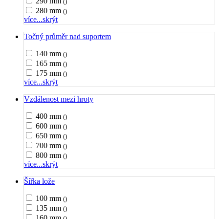
290 mm
()
280 mm
()
více...
skrýt
Točný průměr nad suportem
140 mm
()
165 mm
()
175 mm
()
více...
skrýt
Vzdálenost mezi hroty
400 mm
()
600 mm
()
650 mm
()
700 mm
()
800 mm
()
více...
skrýt
Šířka lože
100 mm
()
135 mm
()
160 mm
()