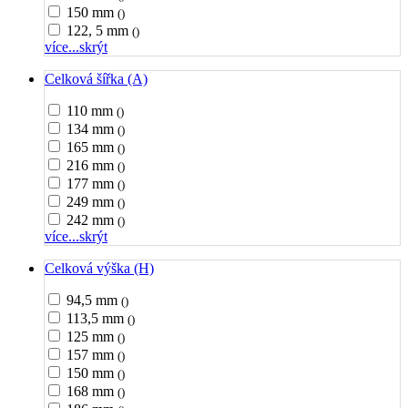
150 mm
()
122, 5 mm
()
více...
skrýt
Celková šířka (A)
110 mm
()
134 mm
()
165 mm
()
216 mm
()
177 mm
()
249 mm
()
242 mm
()
více...
skrýt
Celková výška (H)
94,5 mm
()
113,5 mm
()
125 mm
()
157 mm
()
150 mm
()
168 mm
()