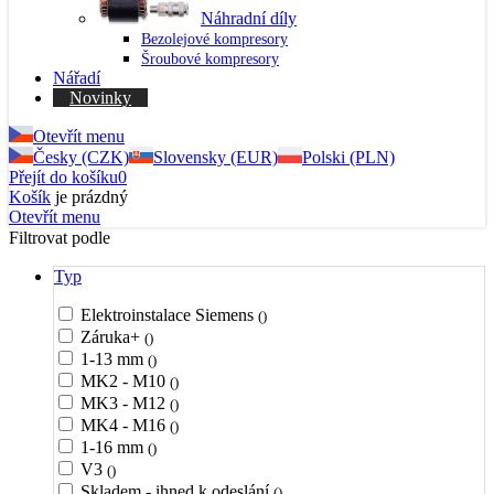
Náhradní díly
Bezolejové kompresory
Šroubové kompresory
Nářadí
Novinky
Otevřít menu
Česky (CZK)
Slovensky (EUR)
Polski (PLN)
Přejít do košíku
0
Košík
je prázdný
Otevřít menu
Filtrovat podle
Typ
Elektroinstalace Siemens
()
Záruka+
()
1-13 mm
()
MK2 - M10
()
MK3 - M12
()
MK4 - M16
()
1-16 mm
()
V3
()
Skladem - ihned k odeslání
()