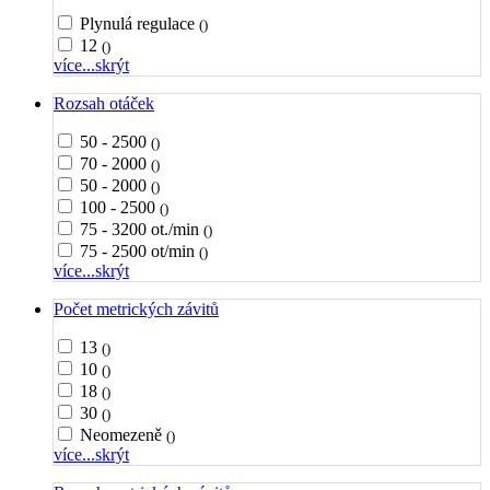
Plynulá regulace
()
12
()
více...
skrýt
Rozsah otáček
50 - 2500
()
70 - 2000
()
50 - 2000
()
100 - 2500
()
75 - 3200 ot./min
()
75 - 2500 ot/min
()
více...
skrýt
Počet metrických závitů
13
()
10
()
18
()
30
()
Neomezeně
()
více...
skrýt