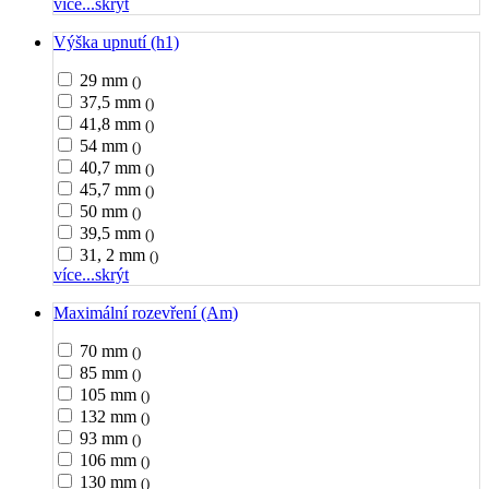
více...
skrýt
Výška upnutí (h1)
29 mm
()
37,5 mm
()
41,8 mm
()
54 mm
()
40,7 mm
()
45,7 mm
()
50 mm
()
39,5 mm
()
31, 2 mm
()
více...
skrýt
Maximální rozevření (Am)
70 mm
()
85 mm
()
105 mm
()
132 mm
()
93 mm
()
106 mm
()
130 mm
()