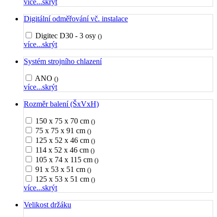
více...
skrýt
Digitální odměřování vč. instalace
Digitec D30 - 3 osy
()
více...
skrýt
Systém strojního chlazení
ANO
()
více...
skrýt
Rozměr balení (ŠxVxH)
150 x 75 x 70 cm
()
75 x 75 x 91 cm
()
125 x 52 x 46 cm
()
114 x 52 x 46 cm
()
105 x 74 x 115 cm
()
91 x 53 x 51 cm
()
125 x 53 x 51 cm
()
více...
skrýt
Velikost držáku