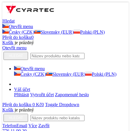
Hledat
Otevřít menu
Česky (CZK)
Slovensky (EUR)
Polski (PLN)
Přejít do košíku
0
Košík
je prázdný
Otevřít menu
HLEDAT
Otevřít menu
Česky (CZK)
Slovensky (EUR)
Polski (PLN)
Váš účet
Přihlásit
Vytvořit účet
Zapomenuté heslo
Přejít do košíku
0 Kč
0
Toggle Dropdown
Košík
je prázdný
HLEDAT
Telefon
Email
Více
Zavřít
776 11 00 20