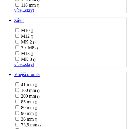
118 mm
()
více...
skrýt
Závit
M10
()
M12
()
MK 2
()
3 x M8
()
M18
()
MK 3
()
více...
skrýt
Vnější průměr
41 mm
()
160 mm
()
200 mm
()
85 mm
()
80 mm
()
90 mm
()
36 mm
()
73,5 mm
()