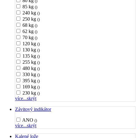
80 kg
()
85 kg
()
240 kg
()
250 kg
()
68 kg
()
62 kg
()
70 kg
()
120 kg
()
130 kg
()
135 kg
()
255 kg
()
480 kg
()
330 kg
()
395 kg
()
169 kg
()
230 kg
()
více...
skrýt
Závitový indikátor
ANO
()
více...
skrýt
Kalené lože