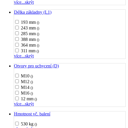
více...
skrýt
Délka základny (L1)
193 mm
()
243 mm
()
285 mm
()
388 mm
()
364 mm
()
311 mm
()
více...
skrýt
Otvory pro uchycení (D)
M10
()
M12
()
M14
()
M16
()
12 mm
()
více...
skrýt
Hmotnost vč. balení
530 kg
()