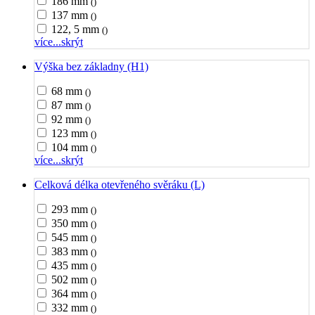
186 mm
()
137 mm
()
122, 5 mm
()
více...
skrýt
Výška bez základny (H1)
68 mm
()
87 mm
()
92 mm
()
123 mm
()
104 mm
()
více...
skrýt
Celková délka otevřeného svěráku (L)
293 mm
()
350 mm
()
545 mm
()
383 mm
()
435 mm
()
502 mm
()
364 mm
()
332 mm
()