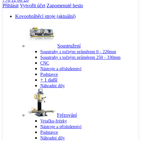
Přihlásit
Vytvořit účet
Zapomenuté heslo
Kovoobráběcí stroje
(aktuální)
Soustružení
Soustruhy s točným průměrem 0 - 220mm
Soustruhy s točným průměrem 250 - 330mm
CNC
Nástroje a příslušenství
Podstavce
+ 1 další
Náhradní díly
Frézování
Vrtačko-frézky
Nástroje a příslušenství
Podstavce
Náhradní díly