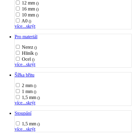
12 mm
()
16 mm
()
10 mm
()
A0
()
více...
skrýt
Pro materiál
Nerez
()
Hliník
()
Ocel
()
více...
skrýt
Šířka břitu
2 mm
()
1 mm
()
1,5 mm
()
více...
skrýt
Stoupání
1,5 mm
()
více...
skrýt