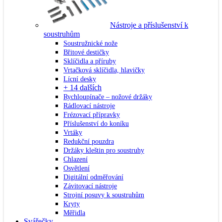
Nástroje a příslušenství k
soustruhům
Soustružnické nože
Břitové destičky
Sklíčidla a příruby
Vrtačková sklíčidla, hlavičky
Lícní desky
+ 14 dalších
Rychloupínače – nožové držáky
Rádlovací nástroje
Frézovací přípravky
Příslušenství do koníku
Vrtáky
Redukční pouzdra
Držáky kleštin pro soustruhy
Chlazení
Osvětlení
Digitální odměřování
Závitovací nástroje
Strojní posuvy k soustruhům
Kryty
Měřidla
Svářečky