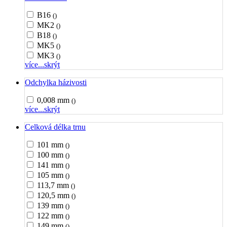
B16
()
MK2
()
B18
()
MK5
()
MK3
()
více...
skrýt
Odchylka házivosti
0,008 mm
()
více...
skrýt
Celková délka trnu
101 mm
()
100 mm
()
141 mm
()
105 mm
()
113,7 mm
()
120,5 mm
()
139 mm
()
122 mm
()
149 mm
()