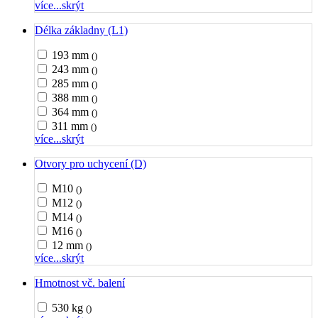
více...
skrýt
Délka základny (L1)
193 mm
()
243 mm
()
285 mm
()
388 mm
()
364 mm
()
311 mm
()
více...
skrýt
Otvory pro uchycení (D)
M10
()
M12
()
M14
()
M16
()
12 mm
()
více...
skrýt
Hmotnost vč. balení
530 kg
()