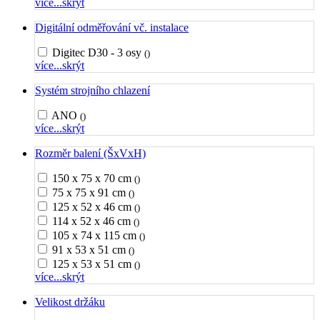
více...
skrýt
Digitální odměřování vč. instalace
Digitec D30 - 3 osy
()
více...
skrýt
Systém strojního chlazení
ANO
()
více...
skrýt
Rozměr balení (ŠxVxH)
150 x 75 x 70 cm
()
75 x 75 x 91 cm
()
125 x 52 x 46 cm
()
114 x 52 x 46 cm
()
105 x 74 x 115 cm
()
91 x 53 x 51 cm
()
125 x 53 x 51 cm
()
více...
skrýt
Velikost držáku