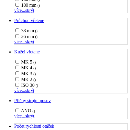
180 mm
()
více...
skrýt
Průchod vřetene
38 mm
()
26 mm
()
více...
skrýt
Kužel vřetene
MK 5
()
MK 4
()
MK 3
()
MK 2
()
ISO 30
()
více...
skrýt
Příčný strojní posuv
ANO
()
více...
skrýt
Počet rychlostí otáček