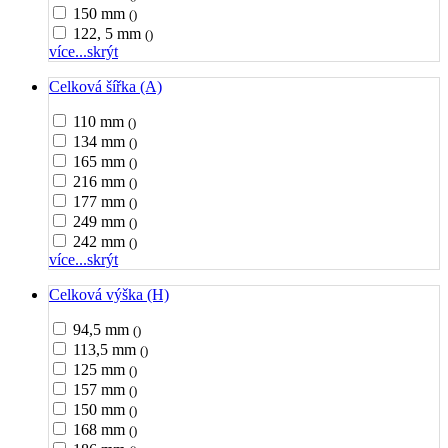
150 mm
()
122, 5 mm
()
více...
skrýt
Celková šířka (A)
110 mm
()
134 mm
()
165 mm
()
216 mm
()
177 mm
()
249 mm
()
242 mm
()
více...
skrýt
Celková výška (H)
94,5 mm
()
113,5 mm
()
125 mm
()
157 mm
()
150 mm
()
168 mm
()