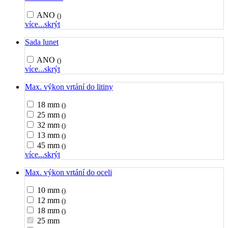
ANO
()
více...
skrýt
Sada lunet
ANO
()
více...
skrýt
Max. výkon vrtání do litiny
18 mm
()
25 mm
()
32 mm
()
13 mm
()
45 mm
()
více...
skrýt
Max. výkon vrtání do oceli
10 mm
()
12 mm
()
18 mm
()
25 mm