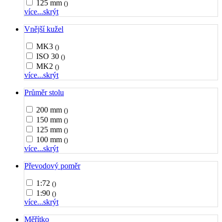
125 mm
()
více...
skrýt
Vnější kužel
MK3
()
ISO 30
()
MK2
()
více...
skrýt
Průměr stolu
200 mm
()
150 mm
()
125 mm
()
100 mm
()
více...
skrýt
Převodový poměr
1:72
()
1:90
()
více...
skrýt
Měřítko