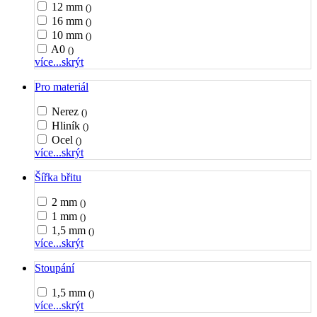
12 mm
()
16 mm
()
10 mm
()
A0
()
více...
skrýt
Pro materiál
Nerez
()
Hliník
()
Ocel
()
více...
skrýt
Šířka břitu
2 mm
()
1 mm
()
1,5 mm
()
více...
skrýt
Stoupání
1,5 mm
()
více...
skrýt