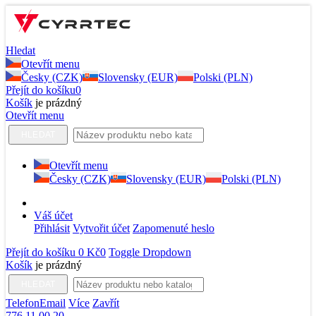
Hledat
Otevřít menu
Česky (CZK)
Slovensky (EUR)
Polski (PLN)
Přejít do košíku
0
Košík
je prázdný
Otevřít menu
HLEDAT
Otevřít menu
Česky (CZK)
Slovensky (EUR)
Polski (PLN)
Váš účet
Přihlásit
Vytvořit účet
Zapomenuté heslo
Přejít do košíku
0 Kč
0
Toggle Dropdown
Košík
je prázdný
HLEDAT
Telefon
Email
Více
Zavřít
776 11 00 20