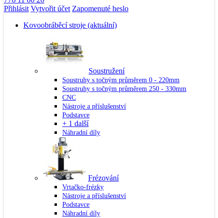
Přihlásit
Vytvořit účet
Zapomenuté heslo
Kovoobráběcí stroje
(aktuální)
Soustružení
Soustruhy s točným průměrem 0 - 220mm
Soustruhy s točným průměrem 250 - 330mm
CNC
Nástroje a příslušenství
Podstavce
+ 1 další
Náhradní díly
Frézování
Vrtačko-frézky
Nástroje a příslušenství
Podstavce
Náhradní díly