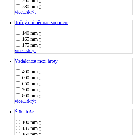
290 mm
()
280 mm
()
více...
skrýt
Točný průměr nad suportem
140 mm
()
165 mm
()
175 mm
()
více...
skrýt
Vzdálenost mezi hroty
400 mm
()
600 mm
()
650 mm
()
700 mm
()
800 mm
()
více...
skrýt
Šířka lože
100 mm
()
135 mm
()
160 mm
()