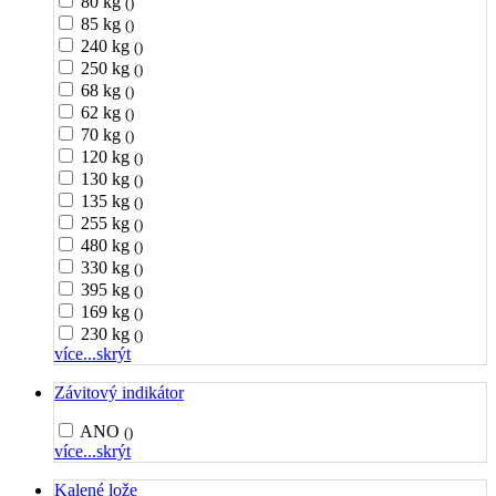
80 kg
()
85 kg
()
240 kg
()
250 kg
()
68 kg
()
62 kg
()
70 kg
()
120 kg
()
130 kg
()
135 kg
()
255 kg
()
480 kg
()
330 kg
()
395 kg
()
169 kg
()
230 kg
()
více...
skrýt
Závitový indikátor
ANO
()
více...
skrýt
Kalené lože