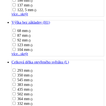
186 mm
()
137 mm
()
122, 5 mm
()
více...
skrýt
Výška bez základny (H1)
68 mm
()
87 mm
()
92 mm
()
123 mm
()
104 mm
()
více...
skrýt
Celková délka otevřeného svěráku (L)
293 mm
()
350 mm
()
545 mm
()
383 mm
()
435 mm
()
502 mm
()
364 mm
()
332 mm
()