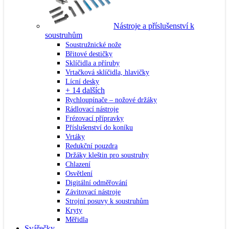
Nástroje a příslušenství k
soustruhům
Soustružnické nože
Břitové destičky
Sklíčidla a příruby
Vrtačková sklíčidla, hlavičky
Lícní desky
+ 14 dalších
Rychloupínače – nožové držáky
Rádlovací nástroje
Frézovací přípravky
Příslušenství do koníku
Vrtáky
Redukční pouzdra
Držáky kleštin pro soustruhy
Chlazení
Osvětlení
Digitální odměřování
Závitovací nástroje
Strojní posuvy k soustruhům
Kryty
Měřidla
Svářečky