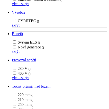
více...
skrýt
Výrobce
CYRRTEC
()
skrýt
Benefit
Systém ELS
()
Nová generace
()
skrýt
Provozní napětí
230 V
()
400 V
()
více...
skrýt
Točný průměr nad ložem
220 mm
()
210 mm
()
250 mm
()