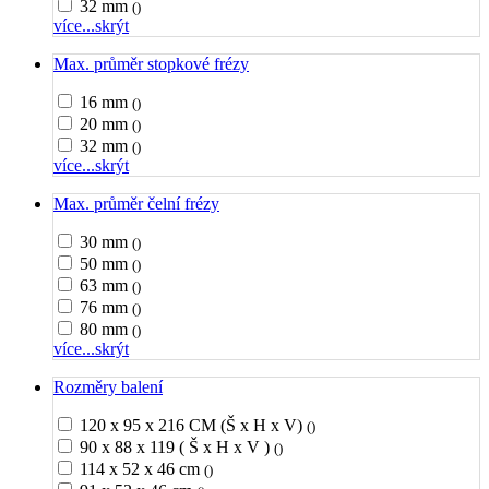
32 mm
()
více...
skrýt
Max. průměr stopkové frézy
16 mm
()
20 mm
()
32 mm
()
více...
skrýt
Max. průměr čelní frézy
30 mm
()
50 mm
()
63 mm
()
76 mm
()
80 mm
()
více...
skrýt
Rozměry balení
120 x 95 x 216 CM (Š x H x V)
()
90 x 88 x 119 ( Š x H x V )
()
114 x 52 x 46 cm
()