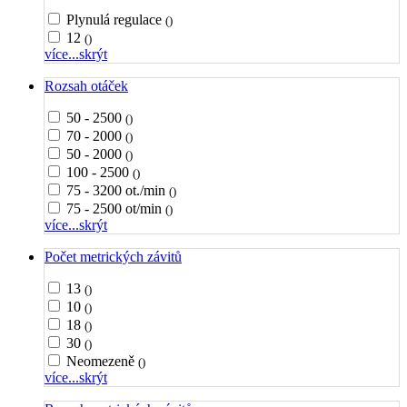
Plynulá regulace
()
12
()
více...
skrýt
Rozsah otáček
50 - 2500
()
70 - 2000
()
50 - 2000
()
100 - 2500
()
75 - 3200 ot./min
()
75 - 2500 ot/min
()
více...
skrýt
Počet metrických závitů
13
()
10
()
18
()
30
()
Neomezeně
()
více...
skrýt