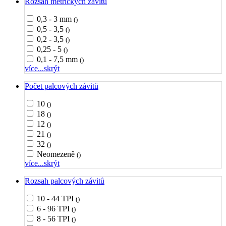
Rozsah metrických závitů
0,3 - 3 mm
()
0,5 - 3,5
()
0,2 - 3,5
()
0,25 - 5
()
0,1 - 7,5 mm
()
více...
skrýt
Počet palcových závitů
10
()
18
()
12
()
21
()
32
()
Neomezeně
()
více...
skrýt
Rozsah palcových závitů
10 - 44 TPI
()
6 - 96 TPI
()
8 - 56 TPI
()