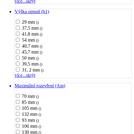
více...
skrýt
Výška upnutí (h1)
29 mm
()
37,5 mm
()
41,8 mm
()
54 mm
()
40,7 mm
()
45,7 mm
()
50 mm
()
39,5 mm
()
31, 2 mm
()
více...
skrýt
Maximální rozevření (Am)
70 mm
()
85 mm
()
105 mm
()
132 mm
()
93 mm
()
106 mm
()
130 mm
()