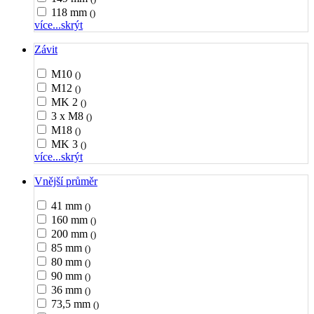
118 mm
()
více...
skrýt
Závit
M10
()
M12
()
MK 2
()
3 x M8
()
M18
()
MK 3
()
více...
skrýt
Vnější průměr
41 mm
()
160 mm
()
200 mm
()
85 mm
()
80 mm
()
90 mm
()
36 mm
()
73,5 mm
()