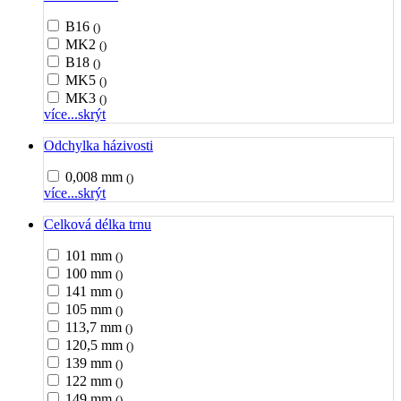
B16
()
MK2
()
B18
()
MK5
()
MK3
()
více...
skrýt
Odchylka házivosti
0,008 mm
()
více...
skrýt
Celková délka trnu
101 mm
()
100 mm
()
141 mm
()
105 mm
()
113,7 mm
()
120,5 mm
()
139 mm
()
122 mm
()
149 mm
()