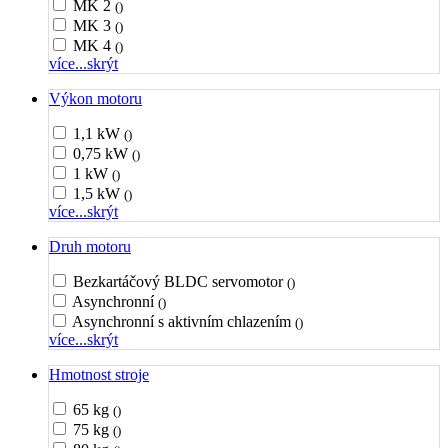
MK 2
()
MK 3
()
MK 4
()
více...
skrýt
Výkon motoru
1,1 kW
()
0,75 kW
()
1 kW
()
1,5 kW
()
více...
skrýt
Druh motoru
Bezkartáčový BLDC servomotor
()
Asynchronní
()
Asynchronní s aktivním chlazením
()
více...
skrýt
Hmotnost stroje
65 kg
()
75 kg
()