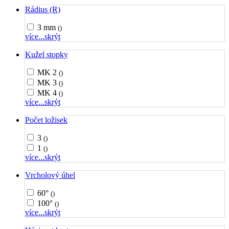
Rádius (R)
3 mm
()
více...
skrýt
Kužel stopky
MK 2
()
MK 3
()
MK 4
()
více...
skrýt
Počet ložisek
3
()
1
()
více...
skrýt
Vrcholový úhel
60°
()
100°
()
více...
skrýt