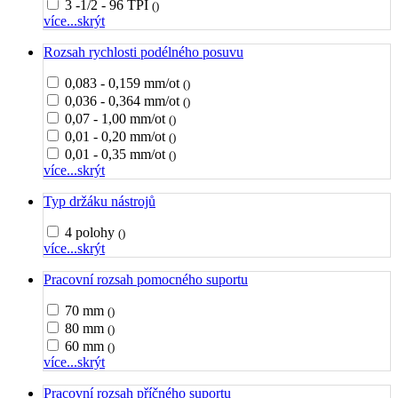
3 -1/2 - 96 TPI
()
více...
skrýt
Rozsah rychlosti podélného posuvu
0,083 - 0,159 mm/ot
()
0,036 - 0,364 mm/ot
()
0,07 - 1,00 mm/ot
()
0,01 - 0,20 mm/ot
()
0,01 - 0,35 mm/ot
()
více...
skrýt
Typ držáku nástrojů
4 polohy
()
více...
skrýt
Pracovní rozsah pomocného suportu
70 mm
()
80 mm
()
60 mm
()
více...
skrýt
Pracovní rozsah příčného suportu