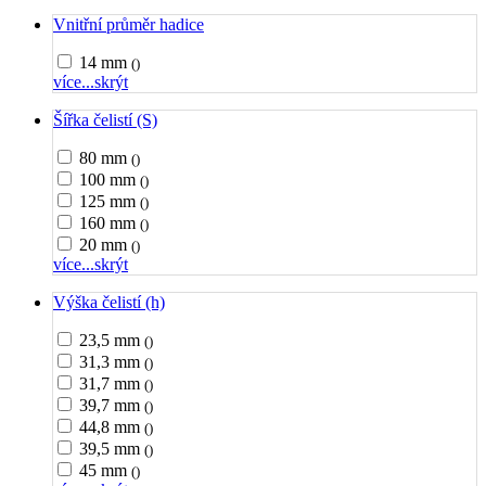
Vnitřní průměr hadice
14 mm
()
více...
skrýt
Šířka čelistí (S)
80 mm
()
100 mm
()
125 mm
()
160 mm
()
20 mm
()
více...
skrýt
Výška čelistí (h)
23,5 mm
()
31,3 mm
()
31,7 mm
()
39,7 mm
()
44,8 mm
()
39,5 mm
()
45 mm
()