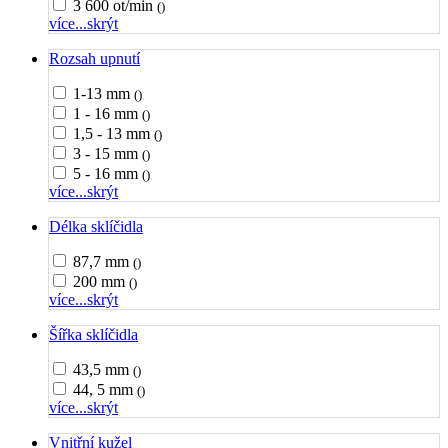
3 600 ot/min
()
více...
skrýt
Rozsah upnutí
1-13 mm
()
1 - 16 mm
()
1,5 - 13 mm
()
3 - 15 mm
()
5 - 16 mm
()
více...
skrýt
Délka sklíčidla
87,7 mm
()
200 mm
()
více...
skrýt
Šířka sklíčidla
43,5 mm
()
44, 5 mm
()
více...
skrýt
Vnitřní kužel