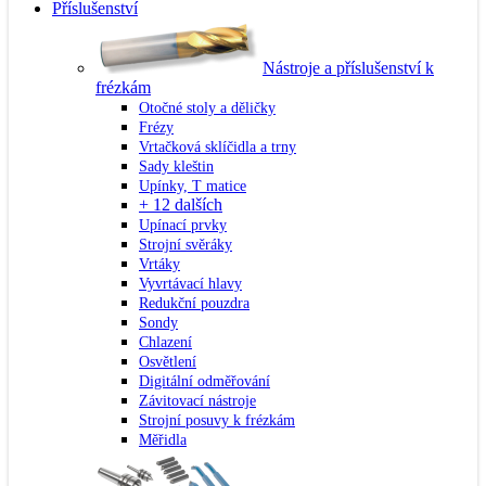
Příslušenství
Nástroje a příslušenství k
frézkám
Otočné stoly a děličky
Frézy
Vrtačková sklíčidla a trny
Sady kleštin
Upínky, T matice
+ 12 dalších
Upínací prvky
Strojní svěráky
Vrtáky
Vyvrtávací hlavy
Redukční pouzdra
Sondy
Chlazení
Osvětlení
Digitální odměřování
Závitovací nástroje
Strojní posuvy k frézkám
Měřidla