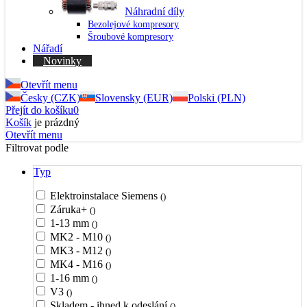
Náhradní díly
Bezolejové kompresory
Šroubové kompresory
Nářadí
Novinky
Otevřít menu
Česky (CZK)
Slovensky (EUR)
Polski (PLN)
Přejít do košíku
0
Košík
je prázdný
Otevřít menu
Filtrovat podle
Typ
Elektroinstalace Siemens
()
Záruka+
()
1-13 mm
()
MK2 - M10
()
MK3 - M12
()
MK4 - M16
()
1-16 mm
()
V3
()
Skladem - ihned k odeslání
()