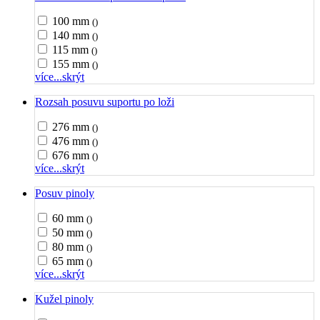
100 mm
()
140 mm
()
115 mm
()
155 mm
()
více...
skrýt
Rozsah posuvu suportu po loži
276 mm
()
476 mm
()
676 mm
()
více...
skrýt
Posuv pinoly
60 mm
()
50 mm
()
80 mm
()
65 mm
()
více...
skrýt
Kužel pinoly