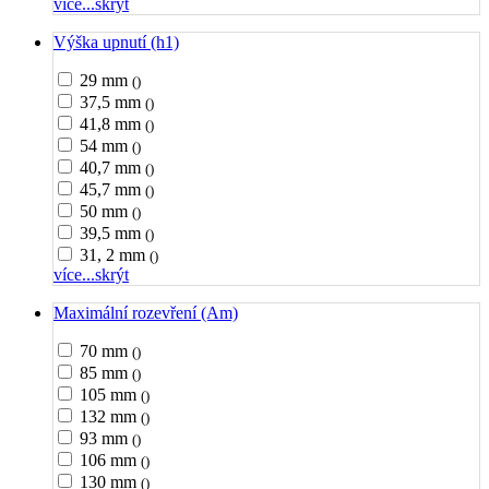
více...
skrýt
Výška upnutí (h1)
29 mm
()
37,5 mm
()
41,8 mm
()
54 mm
()
40,7 mm
()
45,7 mm
()
50 mm
()
39,5 mm
()
31, 2 mm
()
více...
skrýt
Maximální rozevření (Am)
70 mm
()
85 mm
()
105 mm
()
132 mm
()
93 mm
()
106 mm
()
130 mm
()