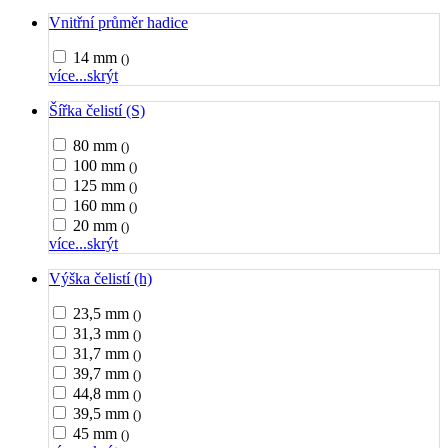
Vnitřní průměr hadice
14 mm
()
více...
skrýt
Šířka čelistí (S)
80 mm
()
100 mm
()
125 mm
()
160 mm
()
20 mm
()
více...
skrýt
Výška čelistí (h)
23,5 mm
()
31,3 mm
()
31,7 mm
()
39,7 mm
()
44,8 mm
()
39,5 mm
()
45 mm
()