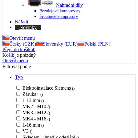
Náhradní díly
Bezolejové kompresory
Šroubové kompresory
Nářadí
Novinky
Otevřít menu
Česky (CZK)
Slovensky (EUR)
Polski (PLN)
Přejít do košíku
0
Košík
je prázdný
Otevřít menu
Filtrovat podle
Typ
Elektroinstalace Siemens
()
Záruka+
()
1-13 mm
()
MK2 - M10
()
MK3 - M12
()
MK4 - M16
()
1-16 mm
()
V3
()
Skladem - ihned k odeslání
()