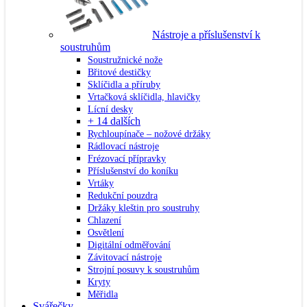
Nástroje a příslušenství k
soustruhům
Soustružnické nože
Břitové destičky
Sklíčidla a příruby
Vrtačková sklíčidla, hlavičky
Lícní desky
+ 14 dalších
Rychloupínače – nožové držáky
Rádlovací nástroje
Frézovací přípravky
Příslušenství do koníku
Vrtáky
Redukční pouzdra
Držáky kleštin pro soustruhy
Chlazení
Osvětlení
Digitální odměřování
Závitovací nástroje
Strojní posuvy k soustruhům
Kryty
Měřidla
Svářečky