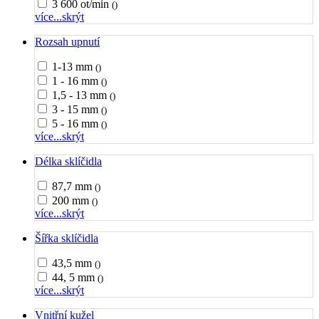
3 600 ot/min
()
více...
skrýt
Rozsah upnutí
1-13 mm
()
1 - 16 mm
()
1,5 - 13 mm
()
3 - 15 mm
()
5 - 16 mm
()
více...
skrýt
Délka sklíčidla
87,7 mm
()
200 mm
()
více...
skrýt
Šířka sklíčidla
43,5 mm
()
44, 5 mm
()
více...
skrýt
Vnitřní kužel