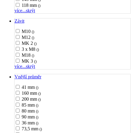
118 mm
()
více...
skrýt
Závit
M10
()
M12
()
MK 2
()
3 x M8
()
M18
()
MK 3
()
více...
skrýt
Vnější průměr
41 mm
()
160 mm
()
200 mm
()
85 mm
()
80 mm
()
90 mm
()
36 mm
()
73,5 mm
()