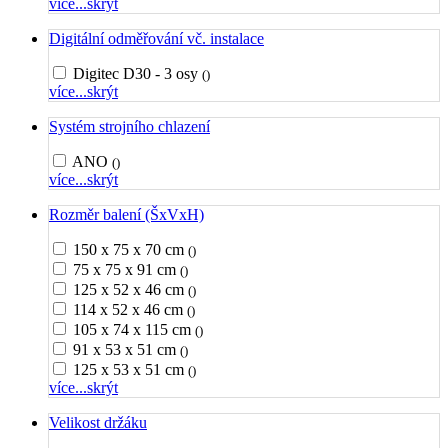
více...
skrýt
Digitální odměřování vč. instalace
Digitec D30 - 3 osy
()
více...
skrýt
Systém strojního chlazení
ANO
()
více...
skrýt
Rozměr balení (ŠxVxH)
150 x 75 x 70 cm
()
75 x 75 x 91 cm
()
125 x 52 x 46 cm
()
114 x 52 x 46 cm
()
105 x 74 x 115 cm
()
91 x 53 x 51 cm
()
125 x 53 x 51 cm
()
více...
skrýt
Velikost držáku