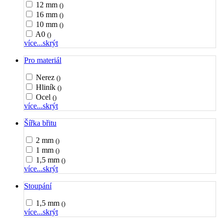
12 mm
()
16 mm
()
10 mm
()
A0
()
více...
skrýt
Pro materiál
Nerez
()
Hliník
()
Ocel
()
více...
skrýt
Šířka břitu
2 mm
()
1 mm
()
1,5 mm
()
více...
skrýt
Stoupání
1,5 mm
()
více...
skrýt