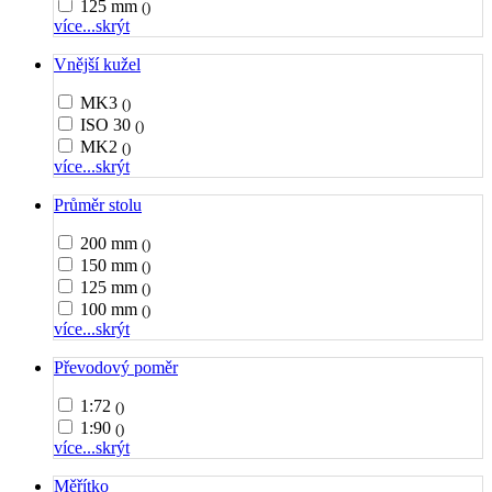
125 mm
()
více...
skrýt
Vnější kužel
MK3
()
ISO 30
()
MK2
()
více...
skrýt
Průměr stolu
200 mm
()
150 mm
()
125 mm
()
100 mm
()
více...
skrýt
Převodový poměr
1:72
()
1:90
()
více...
skrýt
Měřítko