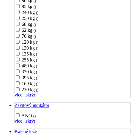
80 kg
()
85 kg
()
240 kg
()
250 kg
()
68 kg
()
62 kg
()
70 kg
()
120 kg
()
130 kg
()
135 kg
()
255 kg
()
480 kg
()
330 kg
()
395 kg
()
169 kg
()
230 kg
()
více...
skrýt
Závitový indikátor
ANO
()
více...
skrýt
Kalené lože