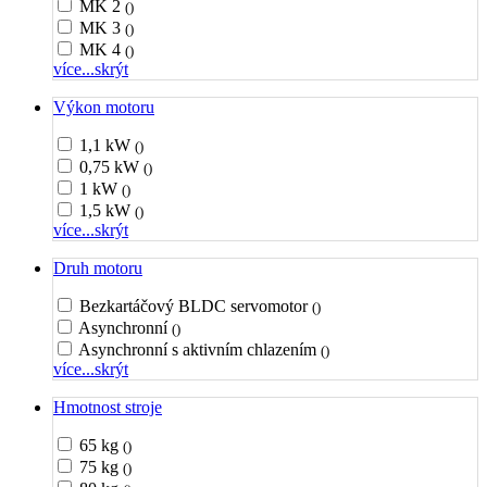
MK 2
()
MK 3
()
MK 4
()
více...
skrýt
Výkon motoru
1,1 kW
()
0,75 kW
()
1 kW
()
1,5 kW
()
více...
skrýt
Druh motoru
Bezkartáčový BLDC servomotor
()
Asynchronní
()
Asynchronní s aktivním chlazením
()
více...
skrýt
Hmotnost stroje
65 kg
()
75 kg
()