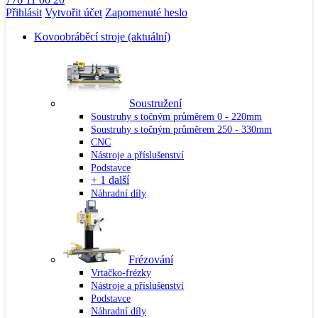
Přihlásit
Vytvořit účet
Zapomenuté heslo
Kovoobráběcí stroje
(aktuální)
Soustružení
Soustruhy s točným průměrem 0 - 220mm
Soustruhy s točným průměrem 250 - 330mm
CNC
Nástroje a příslušenství
Podstavce
+ 1 další
Náhradní díly
Frézování
Vrtačko-frézky
Nástroje a příslušenství
Podstavce
Náhradní díly