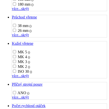
180 mm
()
více...
skrýt
Průchod vřetene
38 mm
()
26 mm
()
více...
skrýt
Kužel vřetene
MK 5
()
MK 4
()
MK 3
()
MK 2
()
ISO 30
()
více...
skrýt
Příčný strojní posuv
ANO
()
více...
skrýt
Počet rychlostí otáček