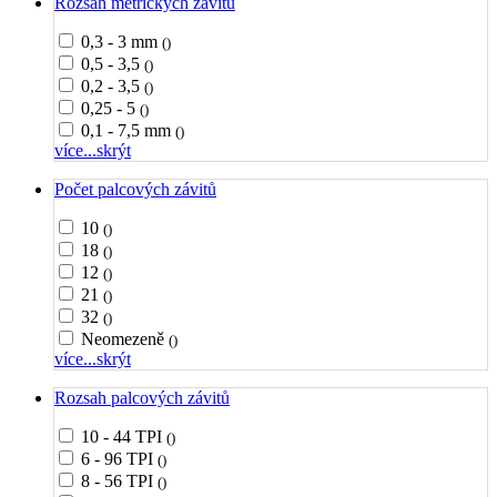
Rozsah metrických závitů
0,3 - 3 mm
()
0,5 - 3,5
()
0,2 - 3,5
()
0,25 - 5
()
0,1 - 7,5 mm
()
více...
skrýt
Počet palcových závitů
10
()
18
()
12
()
21
()
32
()
Neomezeně
()
více...
skrýt
Rozsah palcových závitů
10 - 44 TPI
()
6 - 96 TPI
()
8 - 56 TPI
()