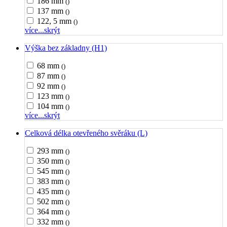
186 mm
()
137 mm
()
122, 5 mm
()
více...
skrýt
Výška bez základny (H1)
68 mm
()
87 mm
()
92 mm
()
123 mm
()
104 mm
()
více...
skrýt
Celková délka otevřeného svěráku (L)
293 mm
()
350 mm
()
545 mm
()
383 mm
()
435 mm
()
502 mm
()
364 mm
()
332 mm
()