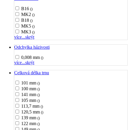
B16
()
MK2
()
B18
()
MK5
()
MK3
()
více...
skrýt
Odchylka házivosti
0,008 mm
()
více...
skrýt
Celková délka trnu
101 mm
()
100 mm
()
141 mm
()
105 mm
()
113,7 mm
()
120,5 mm
()
139 mm
()
122 mm
()
149 mm
()