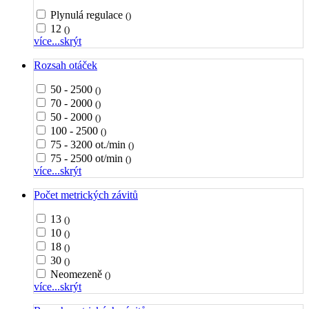
Plynulá regulace
()
12
()
více...
skrýt
Rozsah otáček
50 - 2500
()
70 - 2000
()
50 - 2000
()
100 - 2500
()
75 - 3200 ot./min
()
75 - 2500 ot/min
()
více...
skrýt
Počet metrických závitů
13
()
10
()
18
()
30
()
Neomezeně
()
více...
skrýt