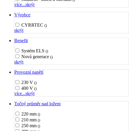
více...
skrýt
Výrobce
CYRRTEC
()
skrýt
Benefit
Systém ELS
()
Nová generace
()
skrýt
Provozní napětí
230 V
()
400 V
()
více...
skrýt
Točný průměr nad ložem
220 mm
()
210 mm
()
250 mm
()