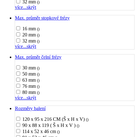
32 mm
()
více...
skrýt
Max. průměr stopkové frézy
16 mm
()
20 mm
()
32 mm
()
více...
skrýt
Max. průměr čelní frézy
30 mm
()
50 mm
()
63 mm
()
76 mm
()
80 mm
()
více...
skrýt
Rozměry balení
120 x 95 x 216 CM (Š x H x V)
()
90 x 88 x 119 ( Š x H x V )
()
114 x 52 x 46 cm
()