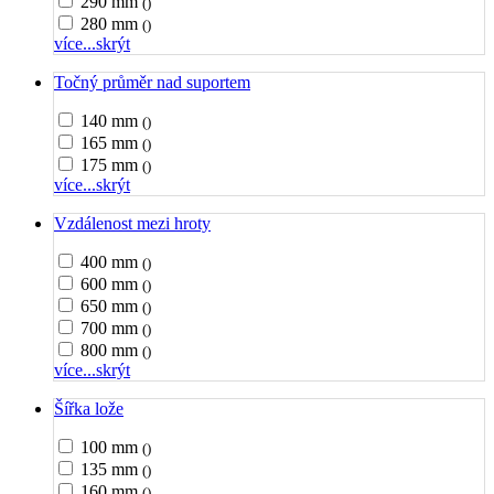
290 mm
()
280 mm
()
více...
skrýt
Točný průměr nad suportem
140 mm
()
165 mm
()
175 mm
()
více...
skrýt
Vzdálenost mezi hroty
400 mm
()
600 mm
()
650 mm
()
700 mm
()
800 mm
()
více...
skrýt
Šířka lože
100 mm
()
135 mm
()
160 mm
()