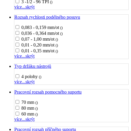
3 -1/2 - 96 TPI
()
více...
skrýt
Rozsah rychlosti podélného posuvu
0,083 - 0,159 mm/ot
()
0,036 - 0,364 mm/ot
()
0,07 - 1,00 mm/ot
()
0,01 - 0,20 mm/ot
()
0,01 - 0,35 mm/ot
()
více...
skrýt
Typ držáku nástrojů
4 polohy
()
více...
skrýt
Pracovní rozsah pomocného suportu
70 mm
()
80 mm
()
60 mm
()
více...
skrýt
Pracovní rozsah příčného suportu