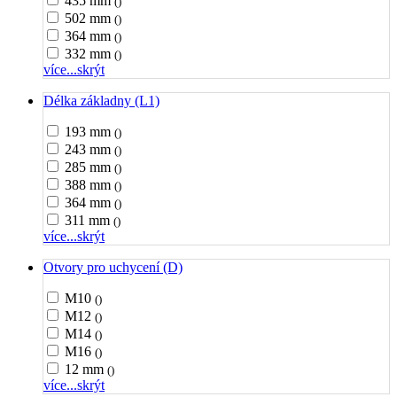
435 mm
()
502 mm
()
364 mm
()
332 mm
()
více...
skrýt
Délka základny (L1)
193 mm
()
243 mm
()
285 mm
()
388 mm
()
364 mm
()
311 mm
()
více...
skrýt
Otvory pro uchycení (D)
M10
()
M12
()
M14
()
M16
()
12 mm
()
více...
skrýt