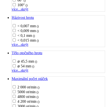
60°
()
100°
()
více...
skrýt
Házivost hrotu
< 0,007 mm
()
< 0,009 mm
()
< 0,1 mm
()
< 0,015 mm
()
více...
skrýt
Tělo otočného hrotu
⌀ 45,5 mm
()
⌀ 54 mm
()
více...
skrýt
Maximální počet otáček
2 000 ot/min
()
5000 ot/min
()
4800 ot/min
()
4 200 ot/min
()
3000 ot/min
()