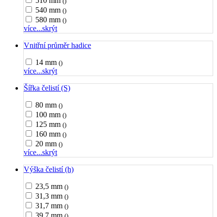
510 mm
()
540 mm
()
580 mm
()
více...
skrýt
Vnitřní průměr hadice
14 mm
()
více...
skrýt
Šířka čelistí (S)
80 mm
()
100 mm
()
125 mm
()
160 mm
()
20 mm
()
více...
skrýt
Výška čelistí (h)
23,5 mm
()
31,3 mm
()
31,7 mm
()
39,7 mm
()