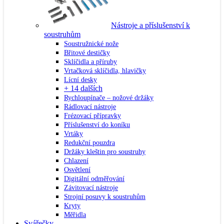
Nástroje a příslušenství k
soustruhům
Soustružnické nože
Břitové destičky
Sklíčidla a příruby
Vrtačková sklíčidla, hlavičky
Lícní desky
+ 14 dalších
Rychloupínače – nožové držáky
Rádlovací nástroje
Frézovací přípravky
Příslušenství do koníku
Vrtáky
Redukční pouzdra
Držáky kleštin pro soustruhy
Chlazení
Osvětlení
Digitální odměřování
Závitovací nástroje
Strojní posuvy k soustruhům
Kryty
Měřidla
Svářečky