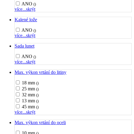
ANO
()
více...
skrýt
Kalené lože
ANO
()
více...
skrýt
Sada lunet
ANO
()
více...
skrýt
Max. výkon vrtání do litiny
18 mm
()
25 mm
()
32 mm
()
13 mm
()
45 mm
()
více...
skrýt
Max. výkon vrtání do oceli
10 mm
()