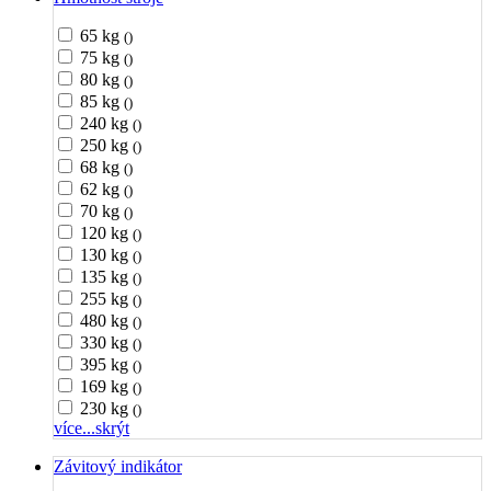
65 kg
()
75 kg
()
80 kg
()
85 kg
()
240 kg
()
250 kg
()
68 kg
()
62 kg
()
70 kg
()
120 kg
()
130 kg
()
135 kg
()
255 kg
()
480 kg
()
330 kg
()
395 kg
()
169 kg
()
230 kg
()
více...
skrýt
Závitový indikátor