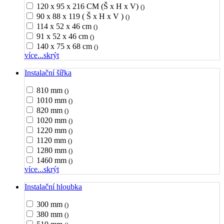
120 x 95 x 216 CM (Š x H x V)
()
90 x 88 x 119 ( Š x H x V )
()
114 x 52 x 46 cm
()
91 x 52 x 46 cm
()
140 x 75 x 68 cm
()
více...
skrýt
Instalační šířka
810 mm
()
1010 mm
()
820 mm
()
1020 mm
()
1220 mm
()
1120 mm
()
1280 mm
()
1460 mm
()
více...
skrýt
Instalační hloubka
300 mm
()
380 mm
()