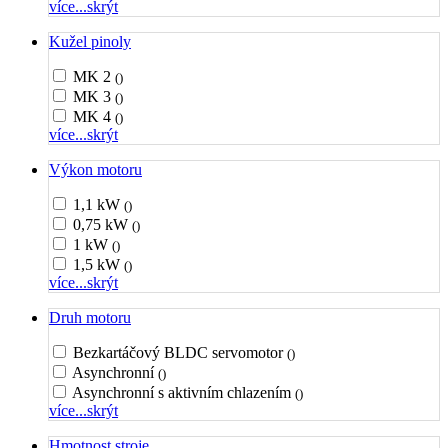
více...
skrýt
Kužel pinoly
MK 2
()
MK 3
()
MK 4
()
více...
skrýt
Výkon motoru
1,1 kW
()
0,75 kW
()
1 kW
()
1,5 kW
()
více...
skrýt
Druh motoru
Bezkartáčový BLDC servomotor
()
Asynchronní
()
Asynchronní s aktivním chlazením
()
více...
skrýt
Hmotnost stroje