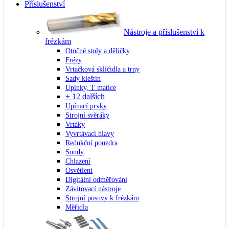
Příslušenství
Nástroje a příslušenství k
frézkám
Otočné stoly a děličky
Frézy
Vrtačková sklíčidla a trny
Sady kleštin
Upínky, T matice
+ 12 dalších
Upínací prvky
Strojní svěráky
Vrtáky
Vyvrtávací hlavy
Redukční pouzdra
Sondy
Chlazení
Osvětlení
Digitální odměřování
Závitovací nástroje
Strojní posuvy k frézkám
Měřidla