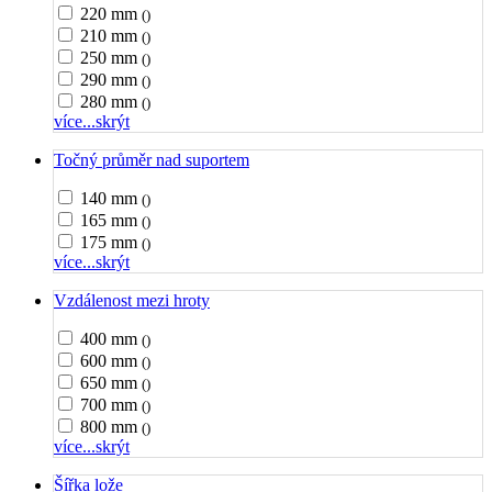
220 mm
()
210 mm
()
250 mm
()
290 mm
()
280 mm
()
více...
skrýt
Točný průměr nad suportem
140 mm
()
165 mm
()
175 mm
()
více...
skrýt
Vzdálenost mezi hroty
400 mm
()
600 mm
()
650 mm
()
700 mm
()
800 mm
()
více...
skrýt
Šířka lože