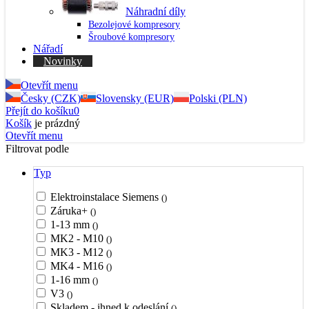
Náhradní díly
Bezolejové kompresory
Šroubové kompresory
Nářadí
Novinky
Otevřít menu
Česky (CZK)
Slovensky (EUR)
Polski (PLN)
Přejít do košíku
0
Košík
je prázdný
Otevřít menu
Filtrovat podle
Typ
Elektroinstalace Siemens
()
Záruka+
()
1-13 mm
()
MK2 - M10
()
MK3 - M12
()
MK4 - M16
()
1-16 mm
()
V3
()
Skladem - ihned k odeslání
()