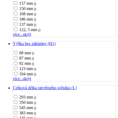
157 mm
()
150 mm
()
168 mm
()
186 mm
()
137 mm
()
122, 5 mm
()
více...
skrýt
Výška bez základny (H1)
68 mm
()
87 mm
()
92 mm
()
123 mm
()
104 mm
()
více...
skrýt
Celková délka otevřeného svěráku (L)
293 mm
()
350 mm
()
545 mm
()
383 mm
()