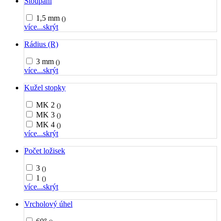
Stoupání
1,5 mm
()
více...
skrýt
Rádius (R)
3 mm
()
více...
skrýt
Kužel stopky
MK 2
()
MK 3
()
MK 4
()
více...
skrýt
Počet ložisek
3
()
1
()
více...
skrýt
Vrcholový úhel