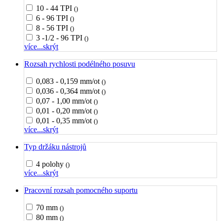
10 - 44 TPI
()
6 - 96 TPI
()
8 - 56 TPI
()
3 -1/2 - 96 TPI
()
více...
skrýt
Rozsah rychlosti podélného posuvu
0,083 - 0,159 mm/ot
()
0,036 - 0,364 mm/ot
()
0,07 - 1,00 mm/ot
()
0,01 - 0,20 mm/ot
()
0,01 - 0,35 mm/ot
()
více...
skrýt
Typ držáku nástrojů
4 polohy
()
více...
skrýt
Pracovní rozsah pomocného suportu
70 mm
()
80 mm
()