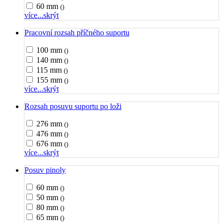
60 mm
()
více...
skrýt
Pracovní rozsah příčného suportu
100 mm
()
140 mm
()
115 mm
()
155 mm
()
více...
skrýt
Rozsah posuvu suportu po loži
276 mm
()
476 mm
()
676 mm
()
více...
skrýt
Posuv pinoly
60 mm
()
50 mm
()
80 mm
()
65 mm
()