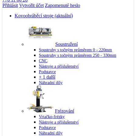
Přihlásit
Vytvořit účet
Zapomenuté heslo
Kovoobráběcí stroje
(aktuální)
Soustružení
Soustruhy s točným průměrem 0 - 220mm
Soustruhy s točným průměrem 250 - 330mm
CNC
Nástroje a příslušenství
Podstavce
+ 1 další
Náhradní díly
Frézování
Vrtačko-frézky
Nástroje a příslušenství
Podstavce
Náhradní díly