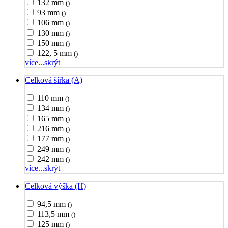
132 mm
()
93 mm
()
106 mm
()
130 mm
()
150 mm
()
122, 5 mm
()
více...
skrýt
Celková šířka (A)
110 mm
()
134 mm
()
165 mm
()
216 mm
()
177 mm
()
249 mm
()
242 mm
()
více...
skrýt
Celková výška (H)
94,5 mm
()
113,5 mm
()
125 mm
()