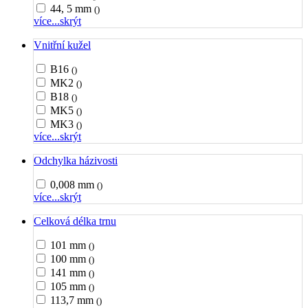
44, 5 mm
()
více...
skrýt
Vnitřní kužel
B16
()
MK2
()
B18
()
MK5
()
MK3
()
více...
skrýt
Odchylka házivosti
0,008 mm
()
více...
skrýt
Celková délka trnu
101 mm
()
100 mm
()
141 mm
()
105 mm
()
113,7 mm
()