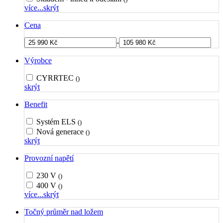
více...
skrýt
Cena
-
Výrobce
CYRRTEC
()
skrýt
Benefit
Systém ELS
()
Nová generace
()
skrýt
Provozní napětí
230 V
()
400 V
()
více...
skrýt
Točný průměr nad ložem