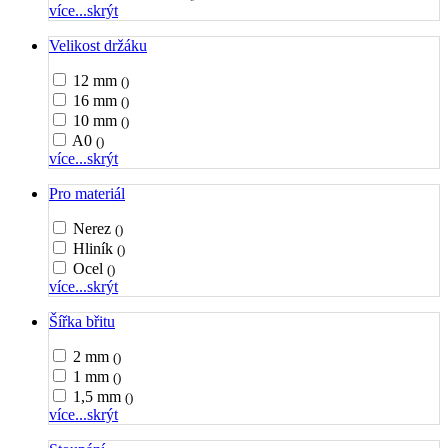
více...
skrýt
Velikost držáku
12 mm
()
16 mm
()
10 mm
()
A0
()
více...
skrýt
Pro materiál
Nerez
()
Hliník
()
Ocel
()
více...
skrýt
Šířka břitu
2 mm
()
1 mm
()
1,5 mm
()
více...
skrýt