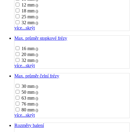
12 mm
()
18 mm
()
25 mm
()
32 mm
()
více...
skrýt
Max. průměr stopkové frézy
16 mm
()
20 mm
()
32 mm
()
více...
skrýt
Max. průměr čelní frézy
30 mm
()
50 mm
()
63 mm
()
76 mm
()
80 mm
()
více...
skrýt
Rozměry balení