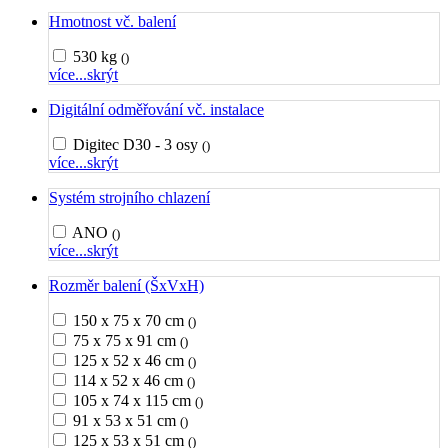
Hmotnost vč. balení
530 kg
()
více...
skrýt
Digitální odměřování vč. instalace
Digitec D30 - 3 osy
()
více...
skrýt
Systém strojního chlazení
ANO
()
více...
skrýt
Rozměr balení (ŠxVxH)
150 x 75 x 70 cm
()
75 x 75 x 91 cm
()
125 x 52 x 46 cm
()
114 x 52 x 46 cm
()
105 x 74 x 115 cm
()
91 x 53 x 51 cm
()
125 x 53 x 51 cm
()