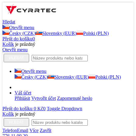
Hledat
Otevřít menu
Česky (CZK)
Slovensky (EUR)
Polski (PLN)
Přejít do košíku
0
Košík
je prázdný
Otevřít menu
HLEDAT
Otevřít menu
Česky (CZK)
Slovensky (EUR)
Polski (PLN)
Váš účet
Přihlásit
Vytvořit účet
Zapomenuté heslo
Přejít do košíku
0 Kč
0
Toggle Dropdown
Košík
je prázdný
HLEDAT
Telefon
Email
Více
Zavřít
776 11 00 20