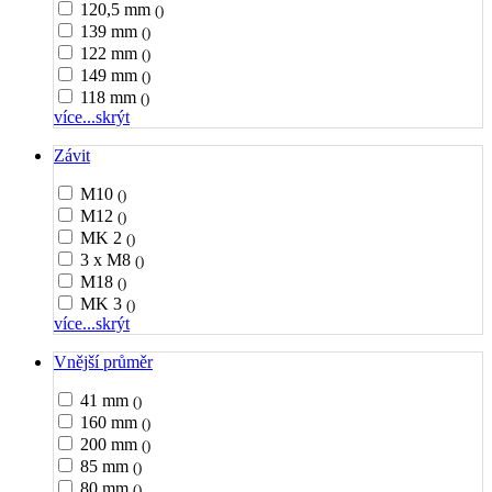
120,5 mm
()
139 mm
()
122 mm
()
149 mm
()
118 mm
()
více...
skrýt
Závit
M10
()
M12
()
MK 2
()
3 x M8
()
M18
()
MK 3
()
více...
skrýt
Vnější průměr
41 mm
()
160 mm
()
200 mm
()
85 mm
()
80 mm
()