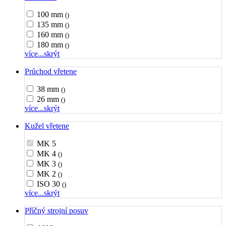
100 mm
()
135 mm
()
160 mm
()
180 mm
()
více...
skrýt
Průchod vřetene
38 mm
()
26 mm
()
více...
skrýt
Kužel vřetene
MK 5
MK 4
()
MK 3
()
MK 2
()
ISO 30
()
více...
skrýt
Příčný strojní posuv