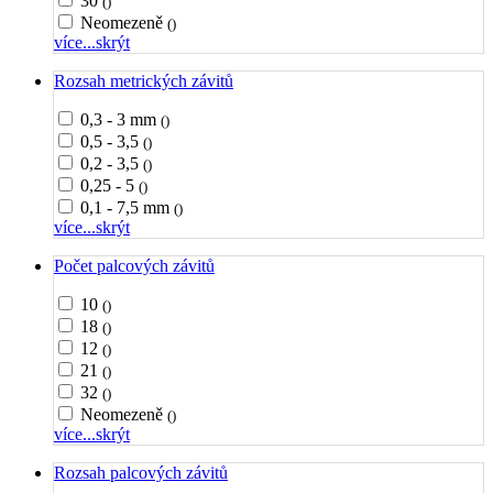
30
()
Neomezeně
()
více...
skrýt
Rozsah metrických závitů
0,3 - 3 mm
()
0,5 - 3,5
()
0,2 - 3,5
()
0,25 - 5
()
0,1 - 7,5 mm
()
více...
skrýt
Počet palcových závitů
10
()
18
()
12
()
21
()
32
()
Neomezeně
()
více...
skrýt
Rozsah palcových závitů