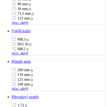
90 mm
()
36 mm
()
73,5 mm
()
125 mm
()
více...
skrýt
Vnější kužel
MK3
()
ISO 30
()
MK2
()
více...
skrýt
Průměr stolu
200 mm
()
150 mm
()
125 mm
()
100 mm
()
více...
skrýt
Převodový poměr
1:72
()