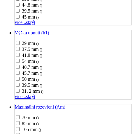
44,8 mm
()
39,5 mm
()
45 mm
()
více...
skrýt
Výška upnutí (h1)
29 mm
()
37,5 mm
()
41,8 mm
()
54 mm
()
40,7 mm
()
45,7 mm
()
50 mm
()
39,5 mm
()
31, 2 mm
()
více...
skrýt
Maximální rozevření (Am)
70 mm
()
85 mm
()
105 mm
()