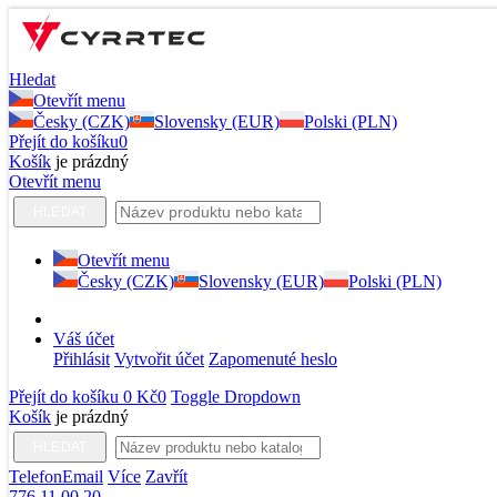
Hledat
Otevřít menu
Česky (CZK)
Slovensky (EUR)
Polski (PLN)
Přejít do košíku
0
Košík
je prázdný
Otevřít menu
HLEDAT
Otevřít menu
Česky (CZK)
Slovensky (EUR)
Polski (PLN)
Váš účet
Přihlásit
Vytvořit účet
Zapomenuté heslo
Přejít do košíku
0 Kč
0
Toggle Dropdown
Košík
je prázdný
HLEDAT
Telefon
Email
Více
Zavřít
776 11 00 20