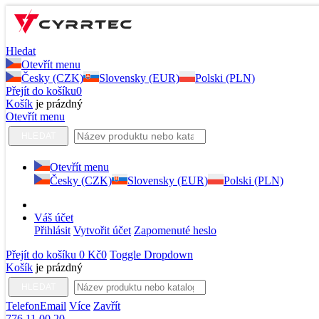
Hledat
Otevřít menu
Česky (CZK)
Slovensky (EUR)
Polski (PLN)
Přejít do košíku
0
Košík
je prázdný
Otevřít menu
HLEDAT
Otevřít menu
Česky (CZK)
Slovensky (EUR)
Polski (PLN)
Váš účet
Přihlásit
Vytvořit účet
Zapomenuté heslo
Přejít do košíku
0 Kč
0
Toggle Dropdown
Košík
je prázdný
HLEDAT
Telefon
Email
Více
Zavřít
776 11 00 20