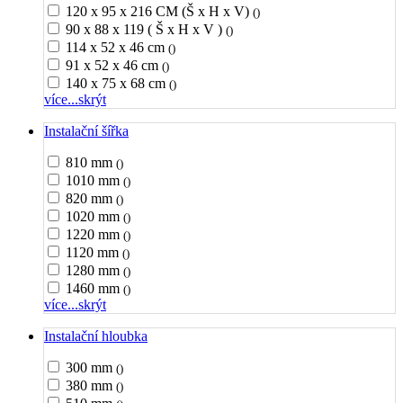
120 x 95 x 216 CM (Š x H x V)
()
90 x 88 x 119 ( Š x H x V )
()
114 x 52 x 46 cm
()
91 x 52 x 46 cm
()
140 x 75 x 68 cm
()
více...
skrýt
Instalační šířka
810 mm
()
1010 mm
()
820 mm
()
1020 mm
()
1220 mm
()
1120 mm
()
1280 mm
()
1460 mm
()
více...
skrýt
Instalační hloubka
300 mm
()
380 mm
()