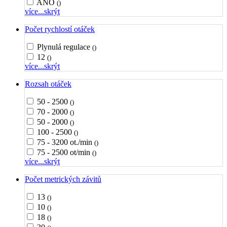
ANO
()
více...
skrýt
Počet rychlostí otáček
Plynulá regulace
()
12
()
více...
skrýt
Rozsah otáček
50 - 2500
()
70 - 2000
()
50 - 2000
()
100 - 2500
()
75 - 3200 ot./min
()
75 - 2500 ot/min
()
více...
skrýt
Počet metrických závitů
13
()
10
()
18
()