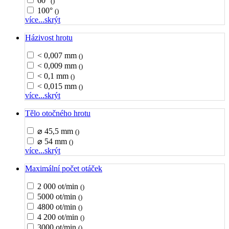
60°
()
100°
()
více...
skrýt
Házivost hrotu
< 0,007 mm
()
< 0,009 mm
()
< 0,1 mm
()
< 0,015 mm
()
více...
skrýt
Tělo otočného hrotu
⌀ 45,5 mm
()
⌀ 54 mm
()
více...
skrýt
Maximální počet otáček
2 000 ot/min
()
5000 ot/min
()
4800 ot/min
()
4 200 ot/min
()
3000 ot/min
()