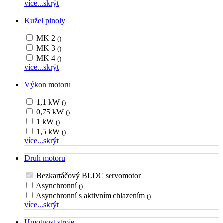
více...
skrýt
Kužel pinoly
MK 2
()
MK 3
()
MK 4
()
více...
skrýt
Výkon motoru
1,1 kW
()
0,75 kW
()
1 kW
()
1,5 kW
()
více...
skrýt
Druh motoru
Bezkartáčový BLDC servomotor
Asynchronní
()
Asynchronní s aktivním chlazením
()
více...
skrýt
Hmotnost stroje