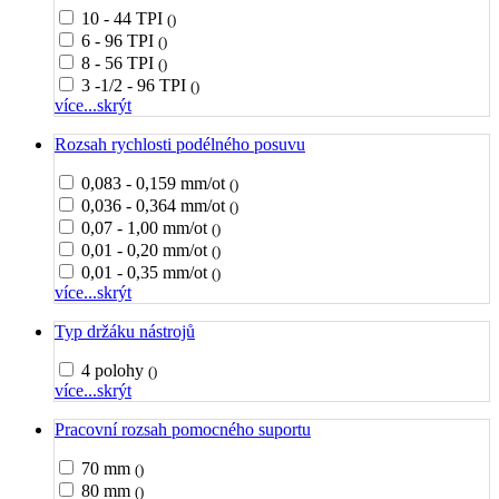
10 - 44 TPI
()
6 - 96 TPI
()
8 - 56 TPI
()
3 -1/2 - 96 TPI
()
více...
skrýt
Rozsah rychlosti podélného posuvu
0,083 - 0,159 mm/ot
()
0,036 - 0,364 mm/ot
()
0,07 - 1,00 mm/ot
()
0,01 - 0,20 mm/ot
()
0,01 - 0,35 mm/ot
()
více...
skrýt
Typ držáku nástrojů
4 polohy
()
více...
skrýt
Pracovní rozsah pomocného suportu
70 mm
()
80 mm
()