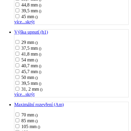
44,8 mm
()
39,5 mm
()
45 mm
()
více...
skrýt
Výška upnutí (h1)
29 mm
()
37,5 mm
()
41,8 mm
()
54 mm
()
40,7 mm
()
45,7 mm
()
50 mm
()
39,5 mm
()
31, 2 mm
()
více...
skrýt
Maximální rozevření (Am)
70 mm
()
85 mm
()
105 mm
()