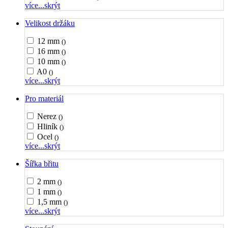
více...
skrýt
Velikost držáku
12 mm
()
16 mm
()
10 mm
()
A0
()
více...
skrýt
Pro materiál
Nerez
()
Hliník
()
Ocel
()
více...
skrýt
Šířka břitu
2 mm
()
1 mm
()
1,5 mm
()
více...
skrýt