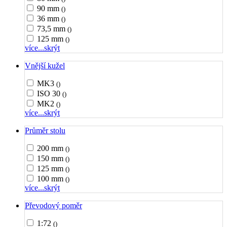
90 mm
()
36 mm
()
73,5 mm
()
125 mm
()
více...
skrýt
Vnější kužel
MK3
()
ISO 30
()
MK2
()
více...
skrýt
Průměr stolu
200 mm
()
150 mm
()
125 mm
()
100 mm
()
více...
skrýt
Převodový poměr
1:72
()