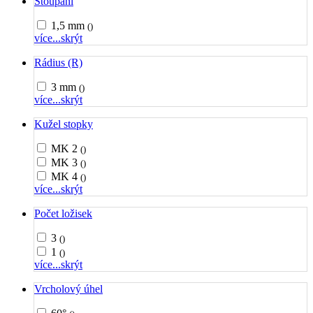
Stoupání
1,5 mm
()
více...
skrýt
Rádius (R)
3 mm
()
více...
skrýt
Kužel stopky
MK 2
()
MK 3
()
MK 4
()
více...
skrýt
Počet ložisek
3
()
1
()
více...
skrýt
Vrcholový úhel