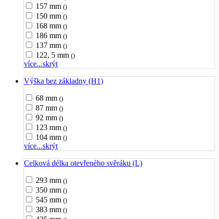
157 mm
()
150 mm
()
168 mm
()
186 mm
()
137 mm
()
122, 5 mm
()
více...
skrýt
Výška bez základny (H1)
68 mm
()
87 mm
()
92 mm
()
123 mm
()
104 mm
()
více...
skrýt
Celková délka otevřeného svěráku (L)
293 mm
()
350 mm
()
545 mm
()
383 mm
()