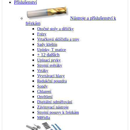
Příslušenství
Nástroje a příslušenství k
frézkám
Otočné stoly a děličky
Frézy
Vrtačková sklíčidla a trny
Sady kleštin
Upínky, T matice
+ 12 dalších
Upínací prvky
Strojní svěráky
Vrtáky
Vyvrtávací hlavy
Redukční pouzdra
Sondy
Chlazení
Osvětlení
Digitální odměřování
Závitovací nástroje
Strojní posuvy k frézkám
Měřidla