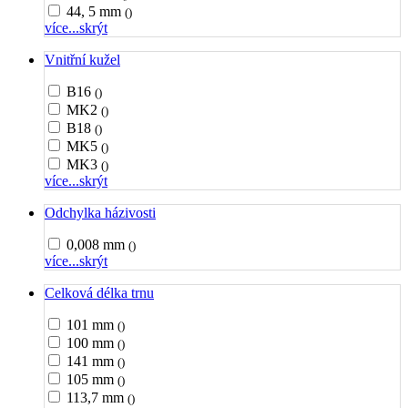
44, 5 mm
()
více...
skrýt
Vnitřní kužel
B16
()
MK2
()
B18
()
MK5
()
MK3
()
více...
skrýt
Odchylka házivosti
0,008 mm
()
více...
skrýt
Celková délka trnu
101 mm
()
100 mm
()
141 mm
()
105 mm
()
113,7 mm
()