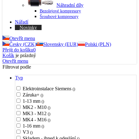
Náhradní díly
Bezolejové kompresory
Šroubové kompresory
Nářadí
Novinky
Otevřít menu
Česky (CZK)
Slovensky (EUR)
Polski (PLN)
Přejít do košíku
0
Košík
je prázdný
Otevřít menu
Filtrovat podle
Typ
Elektroinstalace Siemens
()
Záruka+
()
1-13 mm
()
MK2 - M10
()
MK3 - M12
()
MK4 - M16
()
1-16 mm
()
V3
()
Skladem - ihned k odeslání
()