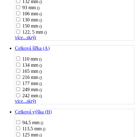
132 mm
()
93 mm
()
106 mm
()
130 mm
()
150 mm
()
122, 5 mm
()
více...
skrýt
Celková šířka (A)
110 mm
()
134 mm
()
165 mm
()
216 mm
()
177 mm
()
249 mm
()
242 mm
()
více...
skrýt
Celková výška (H)
94,5 mm
()
113,5 mm
()
125 mm
()