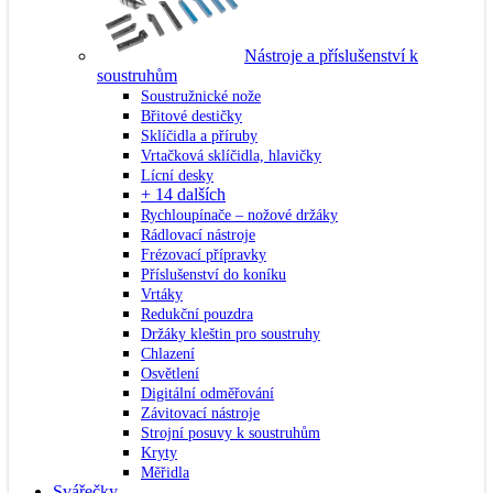
Nástroje a příslušenství k
soustruhům
Soustružnické nože
Břitové destičky
Sklíčidla a příruby
Vrtačková sklíčidla, hlavičky
Lícní desky
+ 14 dalších
Rychloupínače – nožové držáky
Rádlovací nástroje
Frézovací přípravky
Příslušenství do koníku
Vrtáky
Redukční pouzdra
Držáky kleštin pro soustruhy
Chlazení
Osvětlení
Digitální odměřování
Závitovací nástroje
Strojní posuvy k soustruhům
Kryty
Měřidla
Svářečky