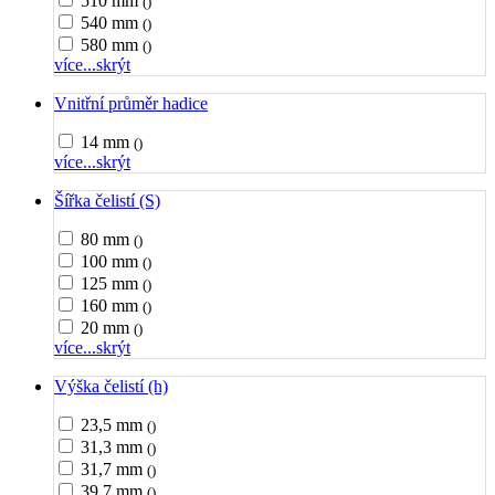
510 mm
()
540 mm
()
580 mm
()
více...
skrýt
Vnitřní průměr hadice
14 mm
()
více...
skrýt
Šířka čelistí (S)
80 mm
()
100 mm
()
125 mm
()
160 mm
()
20 mm
()
více...
skrýt
Výška čelistí (h)
23,5 mm
()
31,3 mm
()
31,7 mm
()
39,7 mm
()