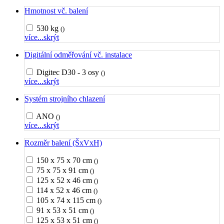
Hmotnost vč. balení
530 kg
()
více...
skrýt
Digitální odměřování vč. instalace
Digitec D30 - 3 osy
()
více...
skrýt
Systém strojního chlazení
ANO
()
více...
skrýt
Rozměr balení (ŠxVxH)
150 x 75 x 70 cm
()
75 x 75 x 91 cm
()
125 x 52 x 46 cm
()
114 x 52 x 46 cm
()
105 x 74 x 115 cm
()
91 x 53 x 51 cm
()
125 x 53 x 51 cm
()