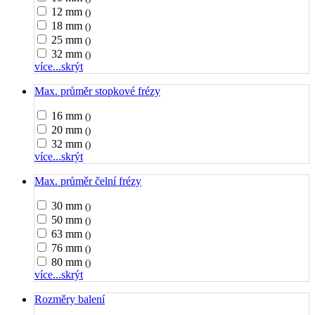
12 mm
()
18 mm
()
25 mm
()
32 mm
()
více...
skrýt
Max. průměr stopkové frézy
16 mm
()
20 mm
()
32 mm
()
více...
skrýt
Max. průměr čelní frézy
30 mm
()
50 mm
()
63 mm
()
76 mm
()
80 mm
()
více...
skrýt
Rozměry balení