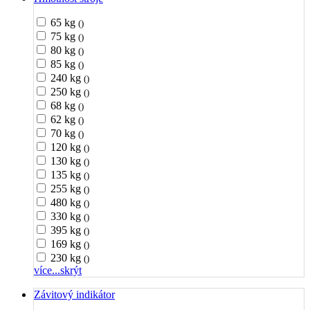
65 kg
()
75 kg
()
80 kg
()
85 kg
()
240 kg
()
250 kg
()
68 kg
()
62 kg
()
70 kg
()
120 kg
()
130 kg
()
135 kg
()
255 kg
()
480 kg
()
330 kg
()
395 kg
()
169 kg
()
230 kg
()
více...
skrýt
Závitový indikátor