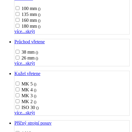
100 mm
()
135 mm
()
160 mm
()
180 mm
()
více...
skrýt
Průchod vřetene
38 mm
()
26 mm
()
více...
skrýt
Kužel vřetene
MK 5
()
MK 4
()
MK 3
()
MK 2
()
ISO 30
()
více...
skrýt
Příčný strojní posuv