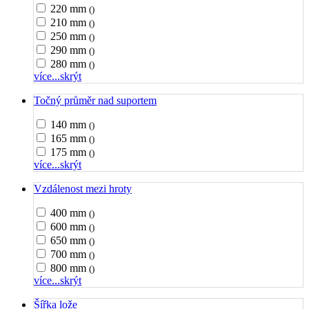
220 mm
()
210 mm
()
250 mm
()
290 mm
()
280 mm
()
více...
skrýt
Točný průměr nad suportem
140 mm
()
165 mm
()
175 mm
()
více...
skrýt
Vzdálenost mezi hroty
400 mm
()
600 mm
()
650 mm
()
700 mm
()
800 mm
()
více...
skrýt
Šířka lože