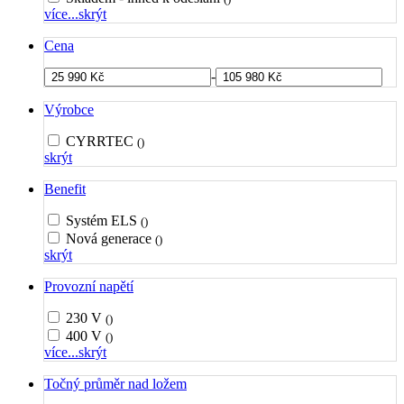
více...
skrýt
Cena
-
Výrobce
CYRRTEC
()
skrýt
Benefit
Systém ELS
()
Nová generace
()
skrýt
Provozní napětí
230 V
()
400 V
()
více...
skrýt
Točný průměr nad ložem