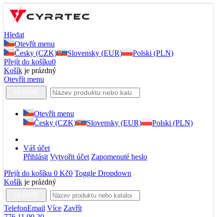
Hledat
Otevřít menu
Česky (CZK)
Slovensky (EUR)
Polski (PLN)
Přejít do košíku
0
Košík
je prázdný
Otevřít menu
HLEDAT
Otevřít menu
Česky (CZK)
Slovensky (EUR)
Polski (PLN)
Váš účet
Přihlásit
Vytvořit účet
Zapomenuté heslo
Přejít do košíku
0 Kč
0
Toggle Dropdown
Košík
je prázdný
HLEDAT
Telefon
Email
Více
Zavřít
776 11 00 20