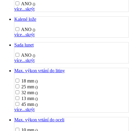
ANO
()
více...
skrýt
Kalené lože
ANO
()
více...
skrýt
Sada lunet
ANO
()
více...
skrýt
Max. výkon vrtání do litiny
18 mm
()
25 mm
()
32 mm
()
13 mm
()
45 mm
()
více...
skrýt
Max. výkon vrtání do oceli
10 mm
()