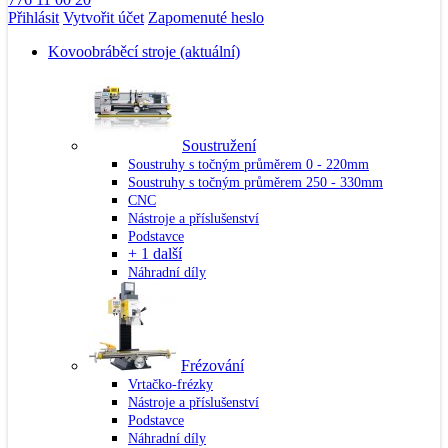
Přihlásit
Vytvořit účet
Zapomenuté heslo
Kovoobráběcí stroje
(aktuální)
Soustružení
Soustruhy s točným průměrem 0 - 220mm
Soustruhy s točným průměrem 250 - 330mm
CNC
Nástroje a příslušenství
Podstavce
+ 1 další
Náhradní díly
Frézování
Vrtačko-frézky
Nástroje a příslušenství
Podstavce
Náhradní díly