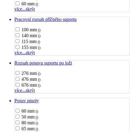
60 mm
()
více...
skrýt
Pracovní rozsah příčného suportu
100 mm
()
140 mm
()
115 mm
()
155 mm
()
více...
skrýt
Rozsah posuvu suportu po loži
276 mm
()
476 mm
()
676 mm
()
více...
skrýt
Posuv pinoly
60 mm
()
50 mm
()
80 mm
()
65 mm
()