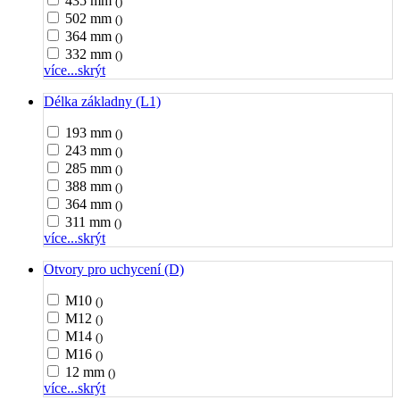
435 mm
()
502 mm
()
364 mm
()
332 mm
()
více...
skrýt
Délka základny (L1)
193 mm
()
243 mm
()
285 mm
()
388 mm
()
364 mm
()
311 mm
()
více...
skrýt
Otvory pro uchycení (D)
M10
()
M12
()
M14
()
M16
()
12 mm
()
více...
skrýt