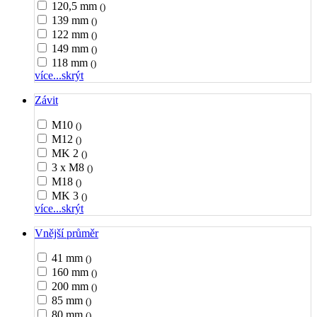
120,5 mm
()
139 mm
()
122 mm
()
149 mm
()
118 mm
()
více...
skrýt
Závit
M10
()
M12
()
MK 2
()
3 x M8
()
M18
()
MK 3
()
více...
skrýt
Vnější průměr
41 mm
()
160 mm
()
200 mm
()
85 mm
()
80 mm
()