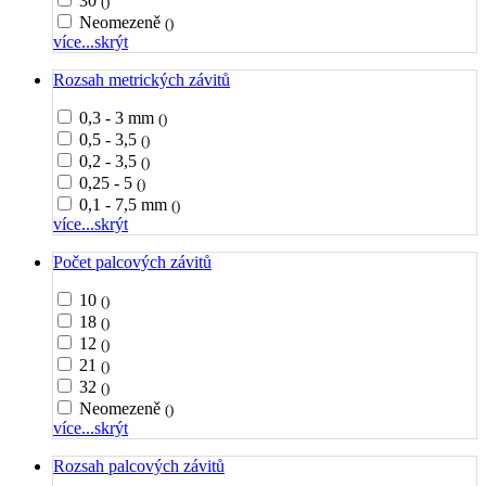
30
()
Neomezeně
()
více...
skrýt
Rozsah metrických závitů
0,3 - 3 mm
()
0,5 - 3,5
()
0,2 - 3,5
()
0,25 - 5
()
0,1 - 7,5 mm
()
více...
skrýt
Počet palcových závitů
10
()
18
()
12
()
21
()
32
()
Neomezeně
()
více...
skrýt
Rozsah palcových závitů