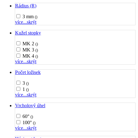
Rádius (R)
3 mm
()
více...
skrýt
Kužel stopky
MK 2
()
MK 3
()
MK 4
()
více...
skrýt
Počet ložisek
3
()
1
()
více...
skrýt
Vrcholový úhel
60°
()
100°
()
více...
skrýt