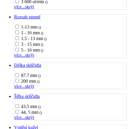
3 600 ot/min
()
více...
skrýt
Rozsah upnutí
1-13 mm
()
1 - 16 mm
()
1,5 - 13 mm
()
3 - 15 mm
()
5 - 16 mm
()
více...
skrýt
Délka sklíčidla
87,7 mm
()
200 mm
()
více...
skrýt
Šířka sklíčidla
43,5 mm
()
44, 5 mm
()
více...
skrýt
Vnitřní kužel