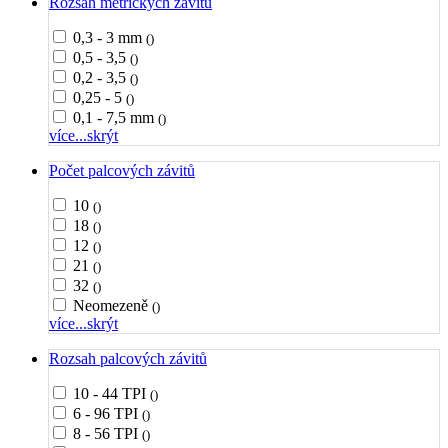
Rozsah metrických závitů
0,3 - 3 mm
()
0,5 - 3,5
()
0,2 - 3,5
()
0,25 - 5
()
0,1 - 7,5 mm
()
více...
skrýt
Počet palcových závitů
10
()
18
()
12
()
21
()
32
()
Neomezeně
()
více...
skrýt
Rozsah palcových závitů
10 - 44 TPI
()
6 - 96 TPI
()
8 - 56 TPI
()