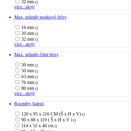
32 mm
()
více...
skrýt
Max. průměr stopkové frézy
16 mm
()
20 mm
()
32 mm
()
více...
skrýt
Max. průměr čelní frézy
30 mm
()
50 mm
()
63 mm
()
76 mm
()
80 mm
()
více...
skrýt
Rozměry balení
120 x 95 x 216 CM (Š x H x V)
()
90 x 88 x 119 ( Š x H x V )
()
114 x 52 x 46 cm
()