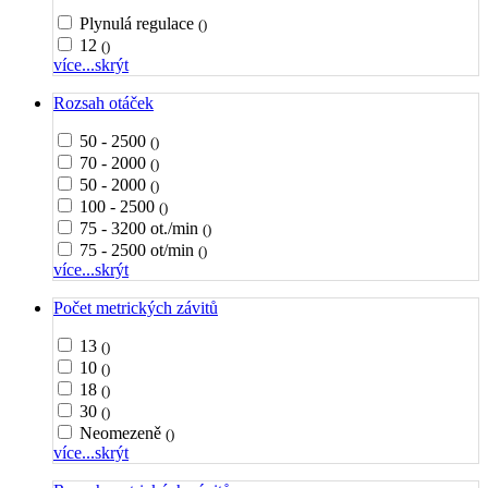
Plynulá regulace
()
12
()
více...
skrýt
Rozsah otáček
50 - 2500
()
70 - 2000
()
50 - 2000
()
100 - 2500
()
75 - 3200 ot./min
()
75 - 2500 ot/min
()
více...
skrýt
Počet metrických závitů
13
()
10
()
18
()
30
()
Neomezeně
()
více...
skrýt