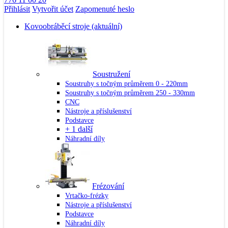
Přihlásit
Vytvořit účet
Zapomenuté heslo
Kovoobráběcí stroje
(aktuální)
Soustružení
Soustruhy s točným průměrem 0 - 220mm
Soustruhy s točným průměrem 250 - 330mm
CNC
Nástroje a příslušenství
Podstavce
+ 1 další
Náhradní díly
Frézování
Vrtačko-frézky
Nástroje a příslušenství
Podstavce
Náhradní díly