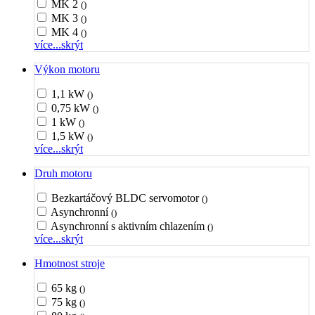
MK 2
()
MK 3
()
MK 4
()
více...
skrýt
Výkon motoru
1,1 kW
()
0,75 kW
()
1 kW
()
1,5 kW
()
více...
skrýt
Druh motoru
Bezkartáčový BLDC servomotor
()
Asynchronní
()
Asynchronní s aktivním chlazením
()
více...
skrýt
Hmotnost stroje
65 kg
()
75 kg
()