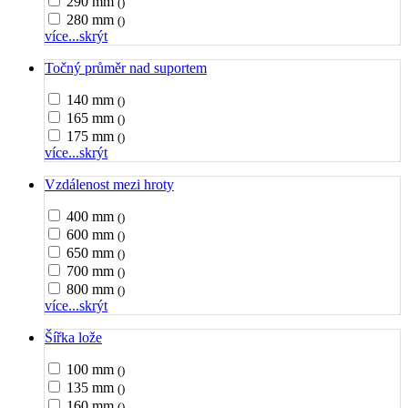
290 mm
()
280 mm
()
více...
skrýt
Točný průměr nad suportem
140 mm
()
165 mm
()
175 mm
()
více...
skrýt
Vzdálenost mezi hroty
400 mm
()
600 mm
()
650 mm
()
700 mm
()
800 mm
()
více...
skrýt
Šířka lože
100 mm
()
135 mm
()
160 mm
()