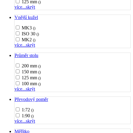
125 mm
()
více...
skrýt
Vnější kužel
MK3
()
ISO 30
()
MK2
()
více...
skrýt
Průměr stolu
200 mm
()
150 mm
()
125 mm
()
100 mm
()
více...
skrýt
Převodový poměr
1:72
()
1:90
()
více...
skrýt
Měřítko