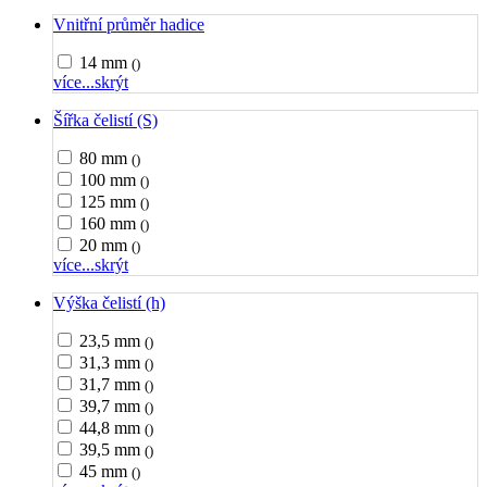
Vnitřní průměr hadice
14 mm
()
více...
skrýt
Šířka čelistí (S)
80 mm
()
100 mm
()
125 mm
()
160 mm
()
20 mm
()
více...
skrýt
Výška čelistí (h)
23,5 mm
()
31,3 mm
()
31,7 mm
()
39,7 mm
()
44,8 mm
()
39,5 mm
()
45 mm
()