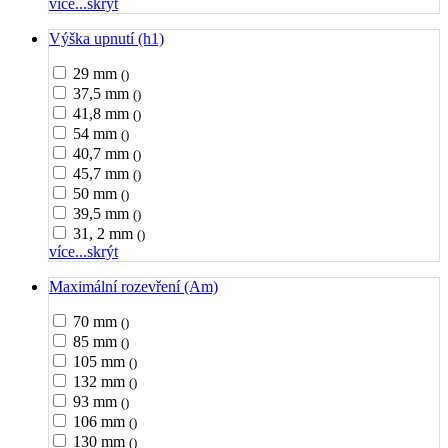
více...
skrýt
Výška upnutí (h1)
29 mm
()
37,5 mm
()
41,8 mm
()
54 mm
()
40,7 mm
()
45,7 mm
()
50 mm
()
39,5 mm
()
31, 2 mm
()
více...
skrýt
Maximální rozevření (Am)
70 mm
()
85 mm
()
105 mm
()
132 mm
()
93 mm
()
106 mm
()
130 mm
()