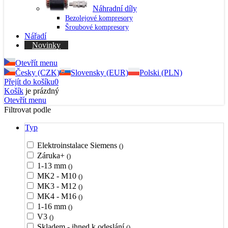
Náhradní díly
Bezolejové kompresory
Šroubové kompresory
Nářadí
Novinky
Otevřít menu
Česky (CZK)
Slovensky (EUR)
Polski (PLN)
Přejít do košíku
0
Košík
je prázdný
Otevřít menu
Filtrovat podle
Typ
Elektroinstalace Siemens
()
Záruka+
()
1-13 mm
()
MK2 - M10
()
MK3 - M12
()
MK4 - M16
()
1-16 mm
()
V3
()
Skladem - ihned k odeslání
()