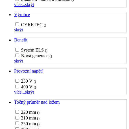
více...
skrýt
Výrobce
CYRRTEC
()
skrýt
Benefit
Systém ELS
()
Nová generace
()
skrýt
Provozní napětí
230 V
()
400 V
()
více...
skrýt
Točný průměr nad ložem
220 mm
()
210 mm
()
250 mm
()