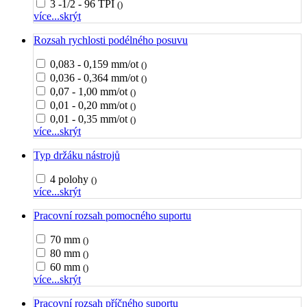
3 -1/2 - 96 TPI
()
více...
skrýt
Rozsah rychlosti podélného posuvu
0,083 - 0,159 mm/ot
()
0,036 - 0,364 mm/ot
()
0,07 - 1,00 mm/ot
()
0,01 - 0,20 mm/ot
()
0,01 - 0,35 mm/ot
()
více...
skrýt
Typ držáku nástrojů
4 polohy
()
více...
skrýt
Pracovní rozsah pomocného suportu
70 mm
()
80 mm
()
60 mm
()
více...
skrýt
Pracovní rozsah příčného suportu