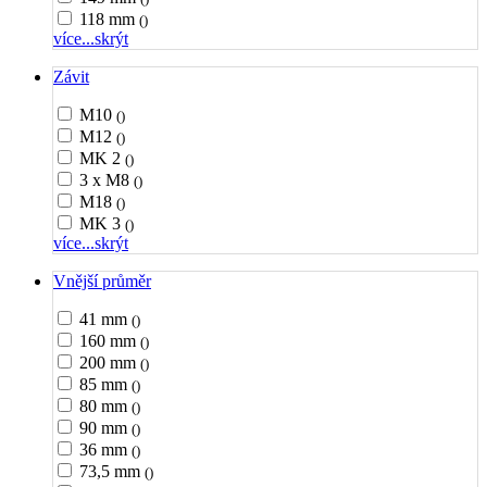
118 mm
()
více...
skrýt
Závit
M10
()
M12
()
MK 2
()
3 x M8
()
M18
()
MK 3
()
více...
skrýt
Vnější průměr
41 mm
()
160 mm
()
200 mm
()
85 mm
()
80 mm
()
90 mm
()
36 mm
()
73,5 mm
()