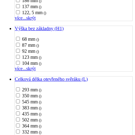
186 mm
()
137 mm
()
122, 5 mm
()
více...
skrýt
Výška bez základny (H1)
68 mm
()
87 mm
()
92 mm
()
123 mm
()
104 mm
()
více...
skrýt
Celková délka otevřeného svěráku (L)
293 mm
()
350 mm
()
545 mm
()
383 mm
()
435 mm
()
502 mm
()
364 mm
()
332 mm
()