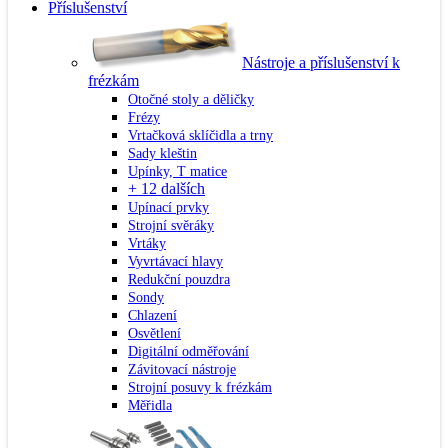
Příslušenství
Nástroje a příslušenství k
frézkám
Otočné stoly a děličky
Frézy
Vrtačková sklíčidla a trny
Sady kleštin
Upínky, T matice
+ 12 dalších
Upínací prvky
Strojní svěráky
Vrtáky
Vyvrtávací hlavy
Redukční pouzdra
Sondy
Chlazení
Osvětlení
Digitální odměřování
Závitovací nástroje
Strojní posuvy k frézkám
Měřidla