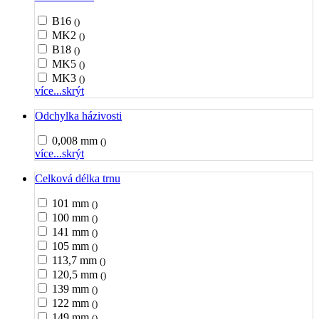
B16
()
MK2
()
B18
()
MK5
()
MK3
()
více...
skrýt
Odchylka házivosti
0,008 mm
()
více...
skrýt
Celková délka trnu
101 mm
()
100 mm
()
141 mm
()
105 mm
()
113,7 mm
()
120,5 mm
()
139 mm
()
122 mm
()
149 mm
()