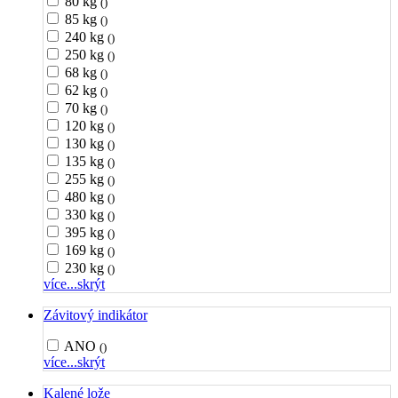
80 kg
()
85 kg
()
240 kg
()
250 kg
()
68 kg
()
62 kg
()
70 kg
()
120 kg
()
130 kg
()
135 kg
()
255 kg
()
480 kg
()
330 kg
()
395 kg
()
169 kg
()
230 kg
()
více...
skrýt
Závitový indikátor
ANO
()
více...
skrýt
Kalené lože