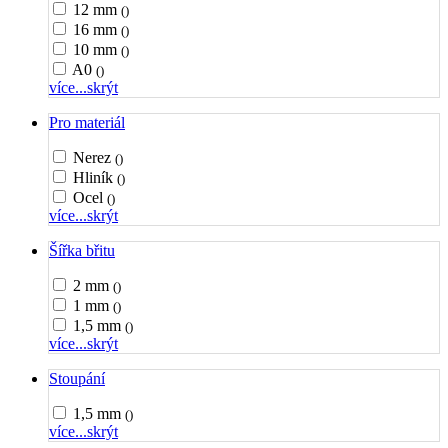
12 mm
()
16 mm
()
10 mm
()
A0
()
více...
skrýt
Pro materiál
Nerez
()
Hliník
()
Ocel
()
více...
skrýt
Šířka břitu
2 mm
()
1 mm
()
1,5 mm
()
více...
skrýt
Stoupání
1,5 mm
()
více...
skrýt