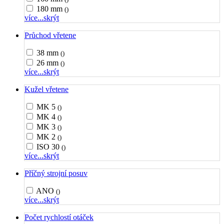
180 mm
()
více...
skrýt
Průchod vřetene
38 mm
()
26 mm
()
více...
skrýt
Kužel vřetene
MK 5
()
MK 4
()
MK 3
()
MK 2
()
ISO 30
()
více...
skrýt
Příčný strojní posuv
ANO
()
více...
skrýt
Počet rychlostí otáček