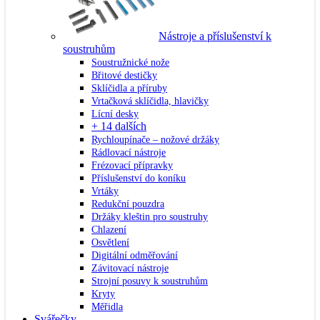
Nástroje a příslušenství k
soustruhům
Soustružnické nože
Břitové destičky
Sklíčidla a příruby
Vrtačková sklíčidla, hlavičky
Lícní desky
+ 14 dalších
Rychloupínače – nožové držáky
Rádlovací nástroje
Frézovací přípravky
Příslušenství do koníku
Vrtáky
Redukční pouzdra
Držáky kleštin pro soustruhy
Chlazení
Osvětlení
Digitální odměřování
Závitovací nástroje
Strojní posuvy k soustruhům
Kryty
Měřidla
Svářečky