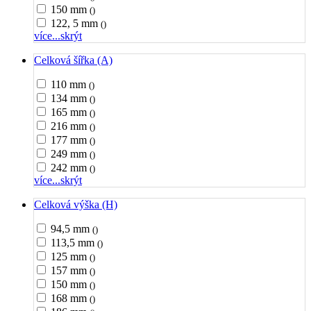
150 mm
()
122, 5 mm
()
více...
skrýt
Celková šířka (A)
110 mm
()
134 mm
()
165 mm
()
216 mm
()
177 mm
()
249 mm
()
242 mm
()
více...
skrýt
Celková výška (H)
94,5 mm
()
113,5 mm
()
125 mm
()
157 mm
()
150 mm
()
168 mm
()