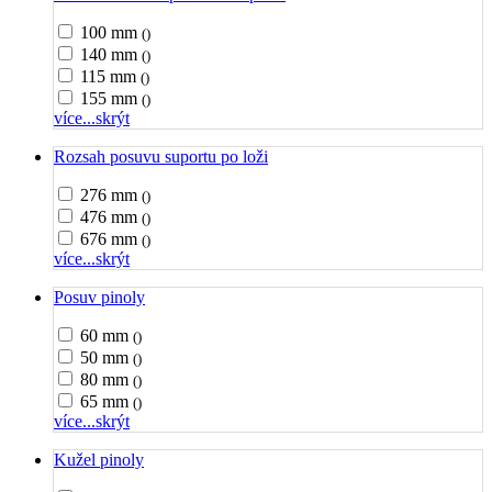
100 mm
()
140 mm
()
115 mm
()
155 mm
()
více...
skrýt
Rozsah posuvu suportu po loži
276 mm
()
476 mm
()
676 mm
()
více...
skrýt
Posuv pinoly
60 mm
()
50 mm
()
80 mm
()
65 mm
()
více...
skrýt
Kužel pinoly