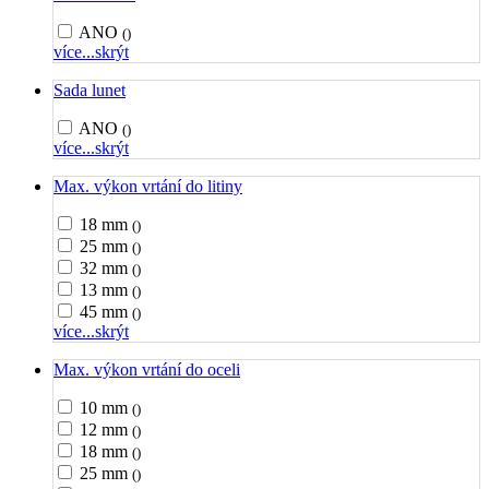
ANO
()
více...
skrýt
Sada lunet
ANO
()
více...
skrýt
Max. výkon vrtání do litiny
18 mm
()
25 mm
()
32 mm
()
13 mm
()
45 mm
()
více...
skrýt
Max. výkon vrtání do oceli
10 mm
()
12 mm
()
18 mm
()
25 mm
()