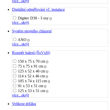
více...
skrýt
Digitální odměřování vč. instalace
Digitec D30 - 3 osy
()
více...
skrýt
Systém strojního chlazení
ANO
()
více...
skrýt
Rozměr balení (ŠxVxH)
150 x 75 x 70 cm
()
75 x 75 x 91 cm
()
125 x 52 x 46 cm
()
114 x 52 x 46 cm
()
105 x 74 x 115 cm
()
91 x 53 x 51 cm
()
125 x 53 x 51 cm
()
více...
skrýt
Velikost držáku