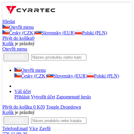
Hledat
Otevřít menu
Česky (CZK)
Slovensky (EUR)
Polski (PLN)
Přejít do košíku
0
Košík
je prázdný
Otevřít menu
HLEDAT
Otevřít menu
Česky (CZK)
Slovensky (EUR)
Polski (PLN)
Váš účet
Přihlásit
Vytvořit účet
Zapomenuté heslo
Přejít do košíku
0 Kč
0
Toggle Dropdown
Košík
je prázdný
HLEDAT
Telefon
Email
Více
Zavřít
776 11 00 20