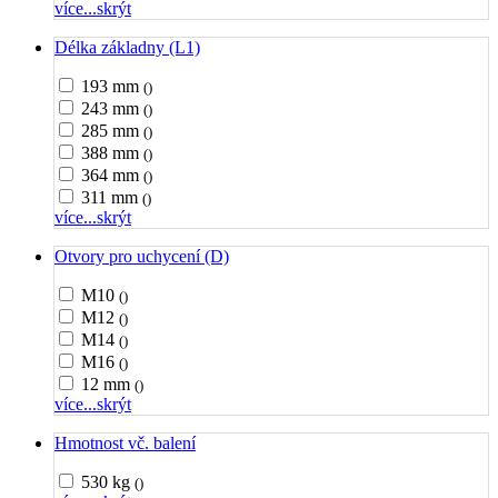
více...
skrýt
Délka základny (L1)
193 mm
()
243 mm
()
285 mm
()
388 mm
()
364 mm
()
311 mm
()
více...
skrýt
Otvory pro uchycení (D)
M10
()
M12
()
M14
()
M16
()
12 mm
()
více...
skrýt
Hmotnost vč. balení
530 kg
()