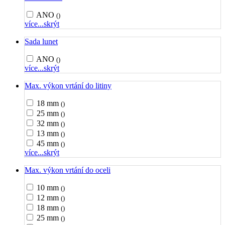
ANO
()
více...
skrýt
Sada lunet
ANO
()
více...
skrýt
Max. výkon vrtání do litiny
18 mm
()
25 mm
()
32 mm
()
13 mm
()
45 mm
()
více...
skrýt
Max. výkon vrtání do oceli
10 mm
()
12 mm
()
18 mm
()
25 mm
()