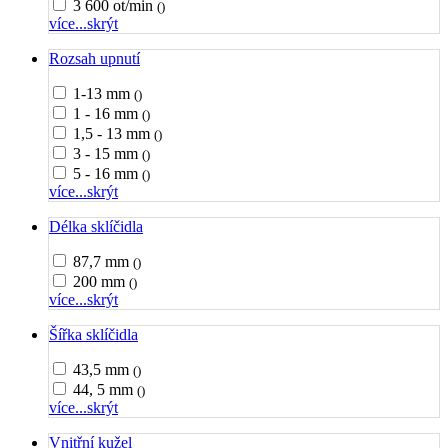
3 600 ot/min
()
více...
skrýt
Rozsah upnutí
1-13 mm
()
1 - 16 mm
()
1,5 - 13 mm
()
3 - 15 mm
()
5 - 16 mm
()
více...
skrýt
Délka sklíčidla
87,7 mm
()
200 mm
()
více...
skrýt
Šířka sklíčidla
43,5 mm
()
44, 5 mm
()
více...
skrýt
Vnitřní kužel