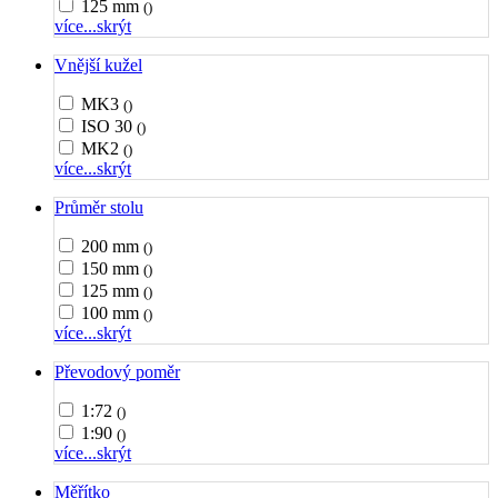
125 mm
()
více...
skrýt
Vnější kužel
MK3
()
ISO 30
()
MK2
()
více...
skrýt
Průměr stolu
200 mm
()
150 mm
()
125 mm
()
100 mm
()
více...
skrýt
Převodový poměr
1:72
()
1:90
()
více...
skrýt
Měřítko