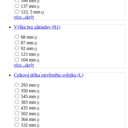
186 mm
()
137 mm
()
122, 5 mm
()
více...
skrýt
Výška bez základny (H1)
68 mm
()
87 mm
()
92 mm
()
123 mm
()
104 mm
()
více...
skrýt
Celková délka otevřeného svěráku (L)
293 mm
()
350 mm
()
545 mm
()
383 mm
()
435 mm
()
502 mm
()
364 mm
()
332 mm
()