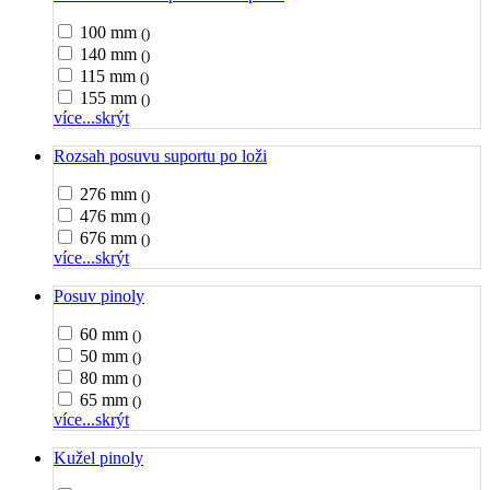
100 mm
()
140 mm
()
115 mm
()
155 mm
()
více...
skrýt
Rozsah posuvu suportu po loži
276 mm
()
476 mm
()
676 mm
()
více...
skrýt
Posuv pinoly
60 mm
()
50 mm
()
80 mm
()
65 mm
()
více...
skrýt
Kužel pinoly