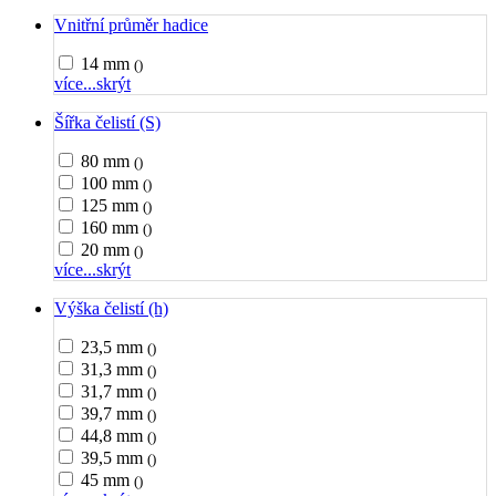
Vnitřní průměr hadice
14 mm
()
více...
skrýt
Šířka čelistí (S)
80 mm
()
100 mm
()
125 mm
()
160 mm
()
20 mm
()
více...
skrýt
Výška čelistí (h)
23,5 mm
()
31,3 mm
()
31,7 mm
()
39,7 mm
()
44,8 mm
()
39,5 mm
()
45 mm
()