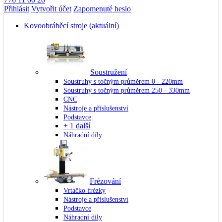
Přihlásit
Vytvořit účet
Zapomenuté heslo
Kovoobráběcí stroje
(aktuální)
Soustružení
Soustruhy s točným průměrem 0 - 220mm
Soustruhy s točným průměrem 250 - 330mm
CNC
Nástroje a příslušenství
Podstavce
+ 1 další
Náhradní díly
Frézování
Vrtačko-frézky
Nástroje a příslušenství
Podstavce
Náhradní díly