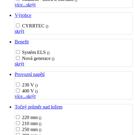
více...
skrýt
Výrobce
CYRRTEC
()
skrýt
Benefit
Systém ELS
()
Nová generace
()
skrýt
Provozní napětí
230 V
()
400 V
()
více...
skrýt
Točný průměr nad ložem
220 mm
()
210 mm
()
250 mm
()