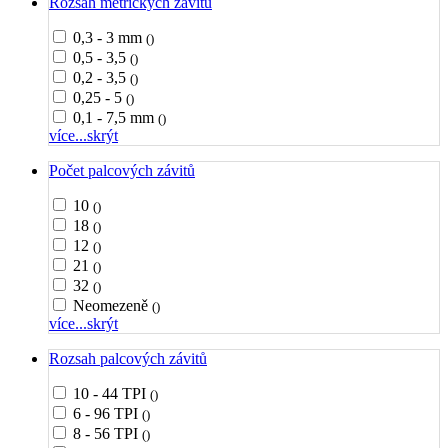
Rozsah metrických závitů
0,3 - 3 mm
()
0,5 - 3,5
()
0,2 - 3,5
()
0,25 - 5
()
0,1 - 7,5 mm
()
více...
skrýt
Počet palcových závitů
10
()
18
()
12
()
21
()
32
()
Neomezeně
()
více...
skrýt
Rozsah palcových závitů
10 - 44 TPI
()
6 - 96 TPI
()
8 - 56 TPI
()