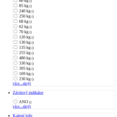
80 kg
()
85 kg
()
240 kg
()
250 kg
()
68 kg
()
62 kg
()
70 kg
()
120 kg
()
130 kg
()
135 kg
()
255 kg
()
480 kg
()
330 kg
()
395 kg
()
169 kg
()
230 kg
()
více...
skrýt
Závitový indikátor
ANO
()
více...
skrýt
Kalené lože