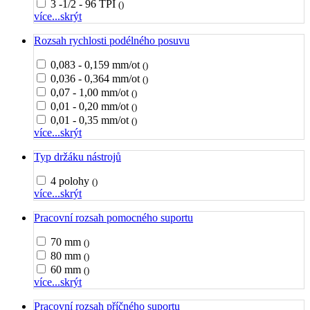
3 -1/2 - 96 TPI
()
více...
skrýt
Rozsah rychlosti podélného posuvu
0,083 - 0,159 mm/ot
()
0,036 - 0,364 mm/ot
()
0,07 - 1,00 mm/ot
()
0,01 - 0,20 mm/ot
()
0,01 - 0,35 mm/ot
()
více...
skrýt
Typ držáku nástrojů
4 polohy
()
více...
skrýt
Pracovní rozsah pomocného suportu
70 mm
()
80 mm
()
60 mm
()
více...
skrýt
Pracovní rozsah příčného suportu