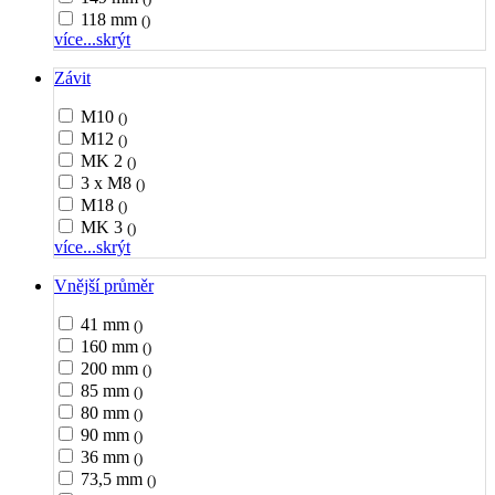
118 mm
()
více...
skrýt
Závit
M10
()
M12
()
MK 2
()
3 x M8
()
M18
()
MK 3
()
více...
skrýt
Vnější průměr
41 mm
()
160 mm
()
200 mm
()
85 mm
()
80 mm
()
90 mm
()
36 mm
()
73,5 mm
()