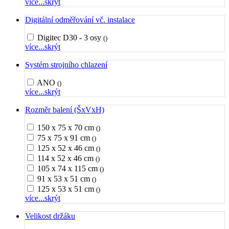
více...
skrýt
Digitální odměřování vč. instalace
Digitec D30 - 3 osy
()
více...
skrýt
Systém strojního chlazení
ANO
()
více...
skrýt
Rozměr balení (ŠxVxH)
150 x 75 x 70 cm
()
75 x 75 x 91 cm
()
125 x 52 x 46 cm
()
114 x 52 x 46 cm
()
105 x 74 x 115 cm
()
91 x 53 x 51 cm
()
125 x 53 x 51 cm
()
více...
skrýt
Velikost držáku