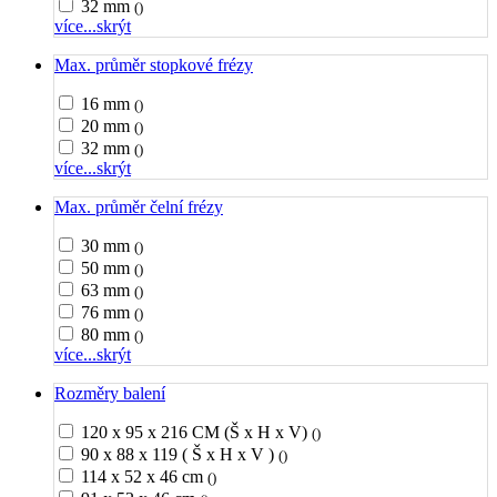
32 mm
()
více...
skrýt
Max. průměr stopkové frézy
16 mm
()
20 mm
()
32 mm
()
více...
skrýt
Max. průměr čelní frézy
30 mm
()
50 mm
()
63 mm
()
76 mm
()
80 mm
()
více...
skrýt
Rozměry balení
120 x 95 x 216 CM (Š x H x V)
()
90 x 88 x 119 ( Š x H x V )
()
114 x 52 x 46 cm
()