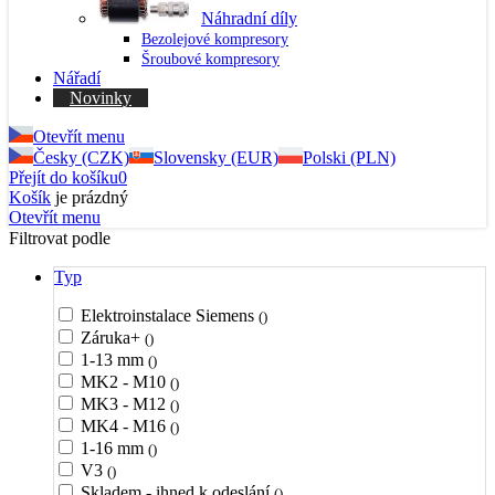
Náhradní díly
Bezolejové kompresory
Šroubové kompresory
Nářadí
Novinky
Otevřít menu
Česky (CZK)
Slovensky (EUR)
Polski (PLN)
Přejít do košíku
0
Košík
je prázdný
Otevřít menu
Filtrovat podle
Typ
Elektroinstalace Siemens
()
Záruka+
()
1-13 mm
()
MK2 - M10
()
MK3 - M12
()
MK4 - M16
()
1-16 mm
()
V3
()
Skladem - ihned k odeslání
()