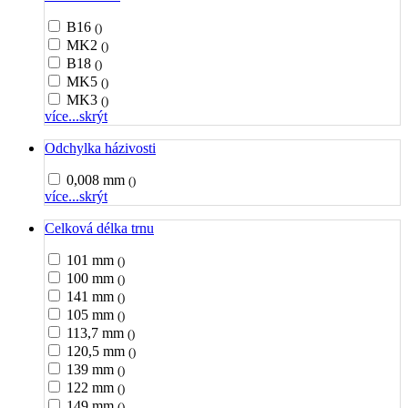
B16
()
MK2
()
B18
()
MK5
()
MK3
()
více...
skrýt
Odchylka házivosti
0,008 mm
()
více...
skrýt
Celková délka trnu
101 mm
()
100 mm
()
141 mm
()
105 mm
()
113,7 mm
()
120,5 mm
()
139 mm
()
122 mm
()
149 mm
()