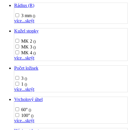
Rádius (R)
3 mm
()
více...
skrýt
Kužel stopky
MK 2
()
MK 3
()
MK 4
()
více...
skrýt
Počet ložisek
3
()
1
()
více...
skrýt
Vrcholový úhel
60°
()
100°
()
více...
skrýt