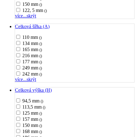
150 mm
()
122, 5 mm
()
více...
skrýt
Celková šířka (A)
110 mm
()
134 mm
()
165 mm
()
216 mm
()
177 mm
()
249 mm
()
242 mm
()
více...
skrýt
Celková výška (H)
94,5 mm
()
113,5 mm
()
125 mm
()
157 mm
()
150 mm
()
168 mm
()