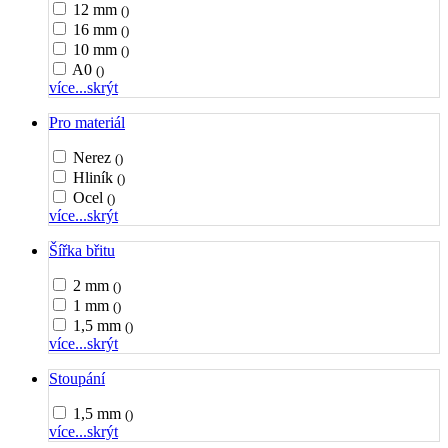
12 mm
()
16 mm
()
10 mm
()
A0
()
více...
skrýt
Pro materiál
Nerez
()
Hliník
()
Ocel
()
více...
skrýt
Šířka břitu
2 mm
()
1 mm
()
1,5 mm
()
více...
skrýt
Stoupání
1,5 mm
()
více...
skrýt