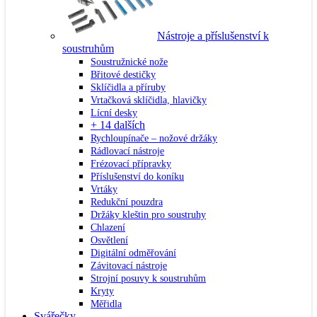
Nástroje a příslušenství k
soustruhům
Soustružnické nože
Břitové destičky
Sklíčidla a příruby
Vrtačková sklíčidla, hlavičky
Lícní desky
+ 14 dalších
Rychloupínače – nožové držáky
Rádlovací nástroje
Frézovací přípravky
Příslušenství do koníku
Vrtáky
Redukční pouzdra
Držáky kleštin pro soustruhy
Chlazení
Osvětlení
Digitální odměřování
Závitovací nástroje
Strojní posuvy k soustruhům
Kryty
Měřidla
Svářečky