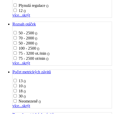
Plynulá regulace
()
12
()
více...
skrýt
Rozsah otáček
50 - 2500
()
70 - 2000
()
50 - 2000
()
100 - 2500
()
75 - 3200 ot./min
()
75 - 2500 ot/min
()
více...
skrýt
Počet metrických závitů
13
()
10
()
18
()
30
()
Neomezeně
()
více...
skrýt