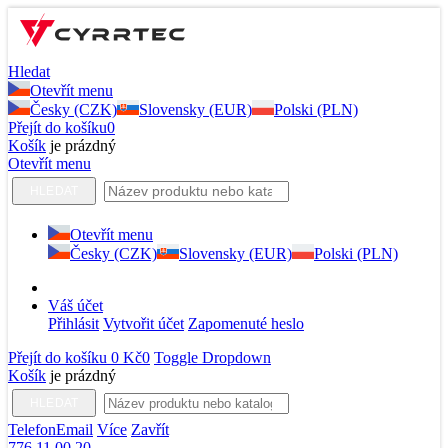
Hledat
Otevřít menu
Česky (CZK)
Slovensky (EUR)
Polski (PLN)
Přejít do košíku
0
Košík
je prázdný
Otevřít menu
HLEDAT
Otevřít menu
Česky (CZK)
Slovensky (EUR)
Polski (PLN)
Váš účet
Přihlásit
Vytvořit účet
Zapomenuté heslo
Přejít do košíku
0 Kč
0
Toggle Dropdown
Košík
je prázdný
HLEDAT
Telefon
Email
Více
Zavřít
776 11 00 20