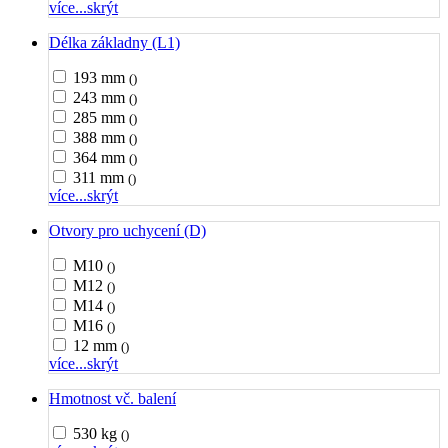
více...
skrýt
Délka základny (L1)
193 mm
()
243 mm
()
285 mm
()
388 mm
()
364 mm
()
311 mm
()
více...
skrýt
Otvory pro uchycení (D)
M10
()
M12
()
M14
()
M16
()
12 mm
()
více...
skrýt
Hmotnost vč. balení
530 kg
()