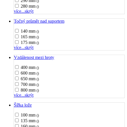
290 mm
()
280 mm
()
více...
skrýt
Točný průměr nad suportem
140 mm
()
165 mm
()
175 mm
()
více...
skrýt
Vzdálenost mezi hroty
400 mm
()
600 mm
()
650 mm
()
700 mm
()
800 mm
()
více...
skrýt
Šířka lože
100 mm
()
135 mm
()
160 mm
()