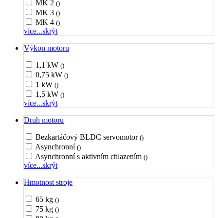
MK 2
()
MK 3
()
MK 4
()
více...
skrýt
Výkon motoru
1,1 kW
()
0,75 kW
()
1 kW
()
1,5 kW
()
více...
skrýt
Druh motoru
Bezkartáčový BLDC servomotor
()
Asynchronní
()
Asynchronní s aktivním chlazením
()
více...
skrýt
Hmotnost stroje
65 kg
()
75 kg
()