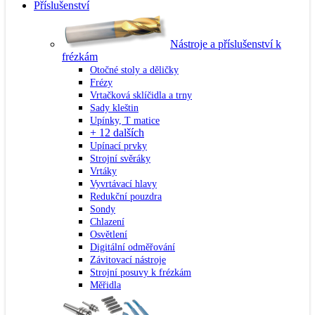
Příslušenství
Nástroje a příslušenství k
frézkám
Otočné stoly a děličky
Frézy
Vrtačková sklíčidla a trny
Sady kleštin
Upínky, T matice
+ 12 dalších
Upínací prvky
Strojní svěráky
Vrtáky
Vyvrtávací hlavy
Redukční pouzdra
Sondy
Chlazení
Osvětlení
Digitální odměřování
Závitovací nástroje
Strojní posuvy k frézkám
Měřidla