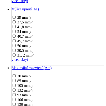
více...
skrýt
Výška upnutí (h1)
29 mm
()
37,5 mm
()
41,8 mm
()
54 mm
()
40,7 mm
()
45,7 mm
()
50 mm
()
39,5 mm
()
31, 2 mm
()
více...
skrýt
Maximální rozevření (Am)
70 mm
()
85 mm
()
105 mm
()
132 mm
()
93 mm
()
106 mm
()
130 mm
()