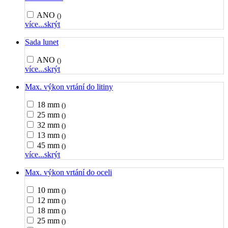
ANO
()
více...
skrýt
Sada lunet
ANO
()
více...
skrýt
Max. výkon vrtání do litiny
18 mm
()
25 mm
()
32 mm
()
13 mm
()
45 mm
()
více...
skrýt
Max. výkon vrtání do oceli
10 mm
()
12 mm
()
18 mm
()
25 mm
()