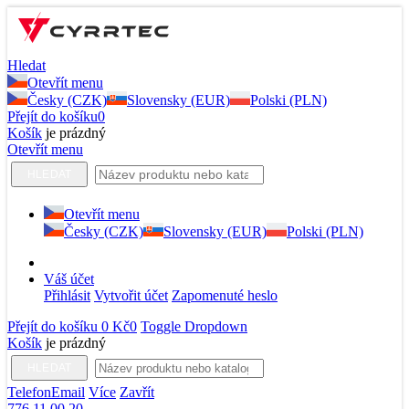
Hledat
Otevřít menu
Česky (CZK)
Slovensky (EUR)
Polski (PLN)
Přejít do košíku
0
Košík
je prázdný
Otevřít menu
HLEDAT
Otevřít menu
Česky (CZK)
Slovensky (EUR)
Polski (PLN)
Váš účet
Přihlásit
Vytvořit účet
Zapomenuté heslo
Přejít do košíku
0 Kč
0
Toggle Dropdown
Košík
je prázdný
HLEDAT
Telefon
Email
Více
Zavřít
776 11 00 20