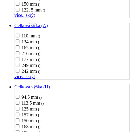
150 mm
()
122, 5 mm
()
více...
skrýt
Celková šířka (A)
110 mm
()
134 mm
()
165 mm
()
216 mm
()
177 mm
()
249 mm
()
242 mm
()
více...
skrýt
Celková výška (H)
94,5 mm
()
113,5 mm
()
125 mm
()
157 mm
()
150 mm
()
168 mm
()