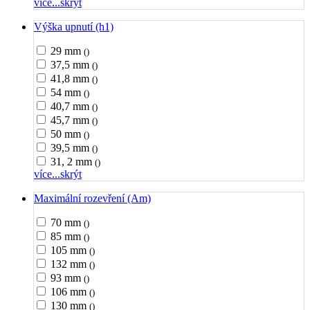
více...
skrýt
Výška upnutí (h1)
29 mm
()
37,5 mm
()
41,8 mm
()
54 mm
()
40,7 mm
()
45,7 mm
()
50 mm
()
39,5 mm
()
31, 2 mm
()
více...
skrýt
Maximální rozevření (Am)
70 mm
()
85 mm
()
105 mm
()
132 mm
()
93 mm
()
106 mm
()
130 mm
()