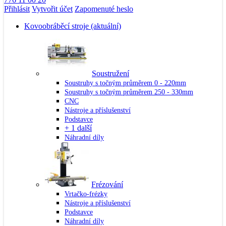
Přihlásit
Vytvořit účet
Zapomenuté heslo
Kovoobráběcí stroje
(aktuální)
Soustružení
Soustruhy s točným průměrem 0 - 220mm
Soustruhy s točným průměrem 250 - 330mm
CNC
Nástroje a příslušenství
Podstavce
+ 1 další
Náhradní díly
Frézování
Vrtačko-frézky
Nástroje a příslušenství
Podstavce
Náhradní díly