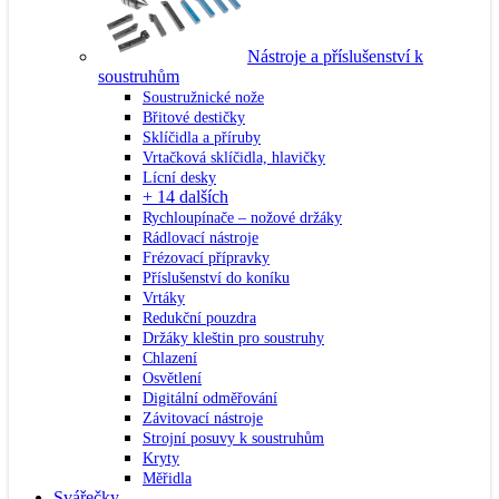
Nástroje a příslušenství k
soustruhům
Soustružnické nože
Břitové destičky
Sklíčidla a příruby
Vrtačková sklíčidla, hlavičky
Lícní desky
+ 14 dalších
Rychloupínače – nožové držáky
Rádlovací nástroje
Frézovací přípravky
Příslušenství do koníku
Vrtáky
Redukční pouzdra
Držáky kleštin pro soustruhy
Chlazení
Osvětlení
Digitální odměřování
Závitovací nástroje
Strojní posuvy k soustruhům
Kryty
Měřidla
Svářečky