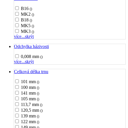
B16
()
MK2
()
B18
()
MK5
()
MK3
()
více...
skrýt
Odchylka házivosti
0,008 mm
()
více...
skrýt
Celková délka trnu
101 mm
()
100 mm
()
141 mm
()
105 mm
()
113,7 mm
()
120,5 mm
()
139 mm
()
122 mm
()
149 mm
()