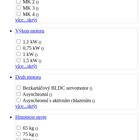
MK 2
()
MK 3
()
MK 4
()
více...
skrýt
Výkon motoru
1,1 kW
()
0,75 kW
()
1 kW
()
1,5 kW
()
více...
skrýt
Druh motoru
Bezkartáčový BLDC servomotor
()
Asynchronní
()
Asynchronní s aktivním chlazením
()
více...
skrýt
Hmotnost stroje
65 kg
()
75 kg
()