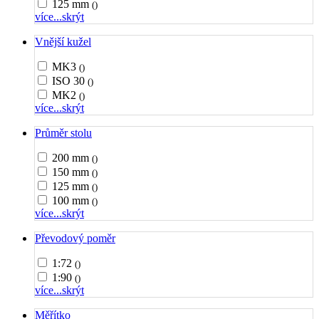
125 mm
()
více...
skrýt
Vnější kužel
MK3
()
ISO 30
()
MK2
()
více...
skrýt
Průměr stolu
200 mm
()
150 mm
()
125 mm
()
100 mm
()
více...
skrýt
Převodový poměr
1:72
()
1:90
()
více...
skrýt
Měřítko