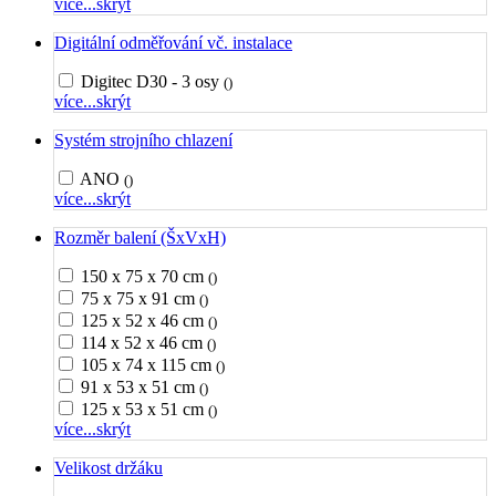
více...
skrýt
Digitální odměřování vč. instalace
Digitec D30 - 3 osy
()
více...
skrýt
Systém strojního chlazení
ANO
()
více...
skrýt
Rozměr balení (ŠxVxH)
150 x 75 x 70 cm
()
75 x 75 x 91 cm
()
125 x 52 x 46 cm
()
114 x 52 x 46 cm
()
105 x 74 x 115 cm
()
91 x 53 x 51 cm
()
125 x 53 x 51 cm
()
více...
skrýt
Velikost držáku