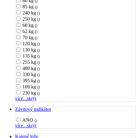
80 kg
()
85 kg
()
240 kg
()
250 kg
()
68 kg
()
62 kg
()
70 kg
()
120 kg
()
130 kg
()
135 kg
()
255 kg
()
480 kg
()
330 kg
()
395 kg
()
169 kg
()
230 kg
()
více...
skrýt
Závitový indikátor
ANO
()
více...
skrýt
Kalené lože