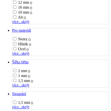
12 mm
()
16 mm
()
10 mm
()
A0
()
více...
skrýt
Pro materiál
Nerez
()
Hliník
()
Ocel
()
více...
skrýt
Šířka břitu
2 mm
()
1 mm
()
1,5 mm
()
více...
skrýt
Stoupání
1,5 mm
()
více...
skrýt