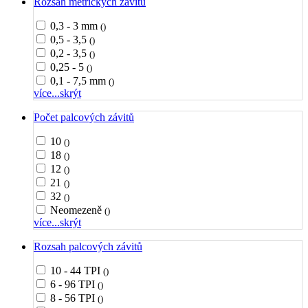
Rozsah metrických závitů
0,3 - 3 mm
()
0,5 - 3,5
()
0,2 - 3,5
()
0,25 - 5
()
0,1 - 7,5 mm
()
více...
skrýt
Počet palcových závitů
10
()
18
()
12
()
21
()
32
()
Neomezeně
()
více...
skrýt
Rozsah palcových závitů
10 - 44 TPI
()
6 - 96 TPI
()
8 - 56 TPI
()