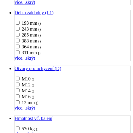
více...
skrýt
Délka základny (L1)
193 mm
()
243 mm
()
285 mm
()
388 mm
()
364 mm
()
311 mm
()
více...
skrýt
Otvory pro uchycení (D)
M10
()
M12
()
M14
()
M16
()
12 mm
()
více...
skrýt
Hmotnost vč. balení
530 kg
()