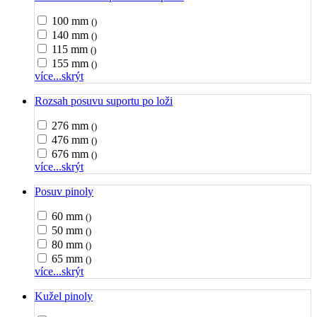
100 mm
()
140 mm
()
115 mm
()
155 mm
()
více...
skrýt
Rozsah posuvu suportu po loži
276 mm
()
476 mm
()
676 mm
()
více...
skrýt
Posuv pinoly
60 mm
()
50 mm
()
80 mm
()
65 mm
()
více...
skrýt
Kužel pinoly