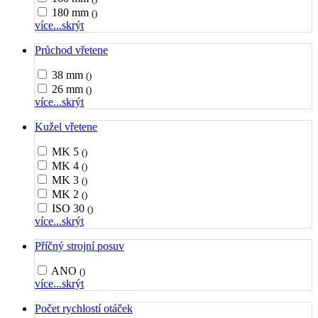
180 mm
()
více...
skrýt
Průchod vřetene
38 mm
()
26 mm
()
více...
skrýt
Kužel vřetene
MK 5
()
MK 4
()
MK 3
()
MK 2
()
ISO 30
()
více...
skrýt
Příčný strojní posuv
ANO
()
více...
skrýt
Počet rychlostí otáček