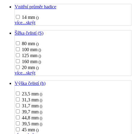
Vnitřní průměr hadice
14 mm
()
více...
skrýt
Šířka čelistí (S)
80 mm
()
100 mm
()
125 mm
()
160 mm
()
20 mm
()
více...
skrýt
Výška čelistí (h)
23,5 mm
()
31,3 mm
()
31,7 mm
()
39,7 mm
()
44,8 mm
()
39,5 mm
()
45 mm
()