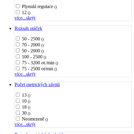
Plynulá regulace
()
12
()
více...
skrýt
Rozsah otáček
50 - 2500
()
70 - 2000
()
50 - 2000
()
100 - 2500
()
75 - 3200 ot./min
()
75 - 2500 ot/min
()
více...
skrýt
Počet metrických závitů
13
()
10
()
18
()
30
()
Neomezeně
()
více...
skrýt