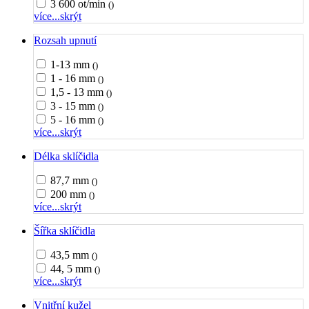
3 600 ot/min
()
více...
skrýt
Rozsah upnutí
1-13 mm
()
1 - 16 mm
()
1,5 - 13 mm
()
3 - 15 mm
()
5 - 16 mm
()
více...
skrýt
Délka sklíčidla
87,7 mm
()
200 mm
()
více...
skrýt
Šířka sklíčidla
43,5 mm
()
44, 5 mm
()
více...
skrýt
Vnitřní kužel