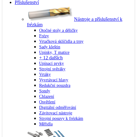
Příslušenství
Nástroje a příslušenství k
frézkám
Otočné stoly a děličky
Frézy
Vrtačková sklíčidla a trny
Sady kleštin
Upínky, T matice
+ 12 dalších
Upínací prvky
Strojní svěráky
Vrtáky
Vyvrtávací hlavy
Redukční pouzdra
Sondy
Chlazení
Osvětlení
Digitální odměřování
Závitovací nástroje
Strojní posuvy k frézkám
Měřidla