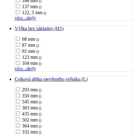
186 mm
()
137 mm
()
122, 5 mm
()
více...
skrýt
Výška bez základny (H1)
68 mm
()
87 mm
()
92 mm
()
123 mm
()
104 mm
()
více...
skrýt
Celková délka otevřeného svěráku (L)
293 mm
()
350 mm
()
545 mm
()
383 mm
()
435 mm
()
502 mm
()
364 mm
()
332 mm
()