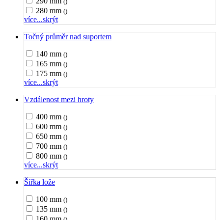
290 mm
()
280 mm
()
více...
skrýt
Točný průměr nad suportem
140 mm
()
165 mm
()
175 mm
()
více...
skrýt
Vzdálenost mezi hroty
400 mm
()
600 mm
()
650 mm
()
700 mm
()
800 mm
()
více...
skrýt
Šířka lože
100 mm
()
135 mm
()
160 mm
()