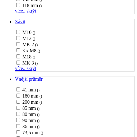
118 mm
()
více...
skrýt
Závit
M10
()
M12
()
MK 2
()
3 x M8
()
M18
()
MK 3
()
více...
skrýt
Vnější průměr
41 mm
()
160 mm
()
200 mm
()
85 mm
()
80 mm
()
90 mm
()
36 mm
()
73,5 mm
()