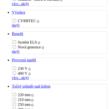
více...
skrýt
Výrobce
CYRRTEC
()
skrýt
Benefit
Systém ELS
()
Nová generace
()
skrýt
Provozní napětí
230 V
()
400 V
()
více...
skrýt
Točný průměr nad ložem
220 mm
()
210 mm
()
250 mm
()