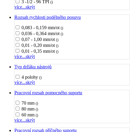
3 -1/2 - 96 TPI
()
více...
skrýt
Rozsah rychlosti podélného posuvu
0,083 - 0,159 mm/ot
()
0,036 - 0,364 mm/ot
()
0,07 - 1,00 mm/ot
()
0,01 - 0,20 mm/ot
()
0,01 - 0,35 mm/ot
()
více...
skrýt
Typ držáku nástrojů
4 polohy
()
více...
skrýt
Pracovní rozsah pomocného suportu
70 mm
()
80 mm
()
60 mm
()
více...
skrýt
Pracovní rozsah příčného suportu