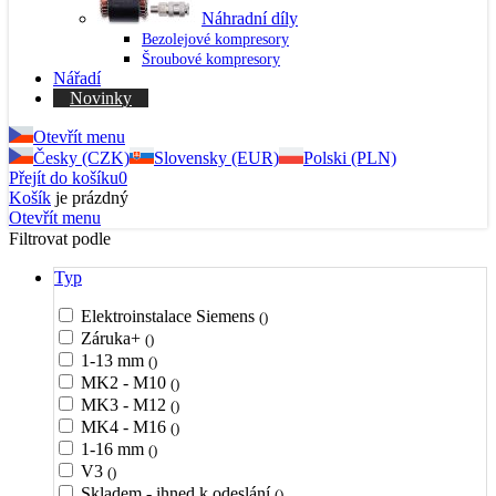
Náhradní díly
Bezolejové kompresory
Šroubové kompresory
Nářadí
Novinky
Otevřít menu
Česky (CZK)
Slovensky (EUR)
Polski (PLN)
Přejít do košíku
0
Košík
je prázdný
Otevřít menu
Filtrovat podle
Typ
Elektroinstalace Siemens
()
Záruka+
()
1-13 mm
()
MK2 - M10
()
MK3 - M12
()
MK4 - M16
()
1-16 mm
()
V3
()
Skladem - ihned k odeslání
()