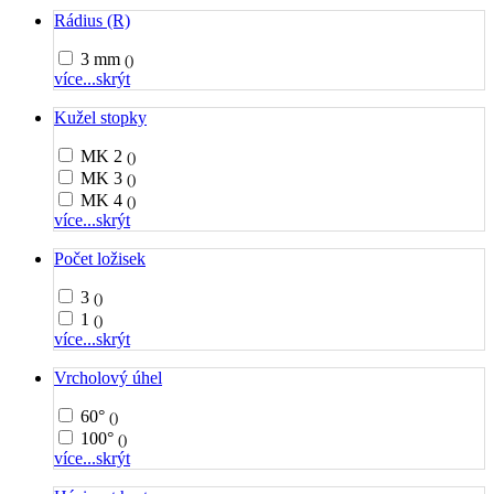
Rádius (R)
3 mm
()
více...
skrýt
Kužel stopky
MK 2
()
MK 3
()
MK 4
()
více...
skrýt
Počet ložisek
3
()
1
()
více...
skrýt
Vrcholový úhel
60°
()
100°
()
více...
skrýt