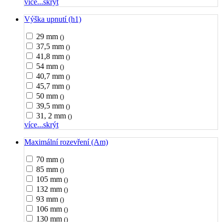
více...
skrýt
Výška upnutí (h1)
29 mm
()
37,5 mm
()
41,8 mm
()
54 mm
()
40,7 mm
()
45,7 mm
()
50 mm
()
39,5 mm
()
31, 2 mm
()
více...
skrýt
Maximální rozevření (Am)
70 mm
()
85 mm
()
105 mm
()
132 mm
()
93 mm
()
106 mm
()
130 mm
()