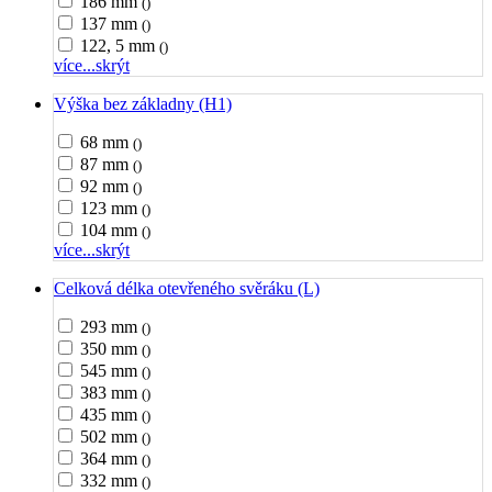
186 mm
()
137 mm
()
122, 5 mm
()
více...
skrýt
Výška bez základny (H1)
68 mm
()
87 mm
()
92 mm
()
123 mm
()
104 mm
()
více...
skrýt
Celková délka otevřeného svěráku (L)
293 mm
()
350 mm
()
545 mm
()
383 mm
()
435 mm
()
502 mm
()
364 mm
()
332 mm
()