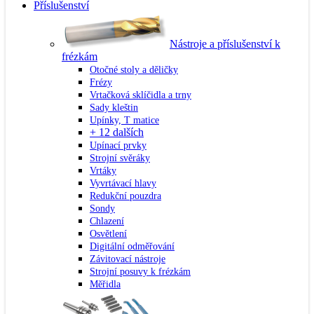
Příslušenství
Nástroje a příslušenství k
frézkám
Otočné stoly a děličky
Frézy
Vrtačková sklíčidla a trny
Sady kleštin
Upínky, T matice
+ 12 dalších
Upínací prvky
Strojní svěráky
Vrtáky
Vyvrtávací hlavy
Redukční pouzdra
Sondy
Chlazení
Osvětlení
Digitální odměřování
Závitovací nástroje
Strojní posuvy k frézkám
Měřidla