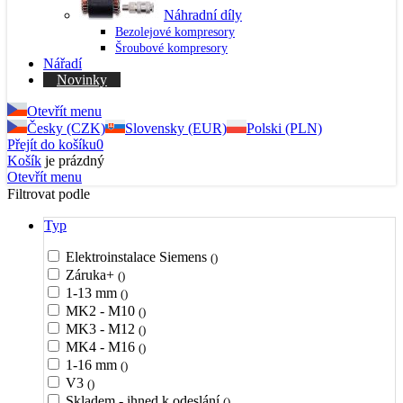
Náhradní díly
Bezolejové kompresory
Šroubové kompresory
Nářadí
Novinky
Otevřít menu
Česky (CZK)
Slovensky (EUR)
Polski (PLN)
Přejít do košíku
0
Košík
je prázdný
Otevřít menu
Filtrovat podle
Typ
Elektroinstalace Siemens
()
Záruka+
()
1-13 mm
()
MK2 - M10
()
MK3 - M12
()
MK4 - M16
()
1-16 mm
()
V3
()
Skladem - ihned k odeslání
()