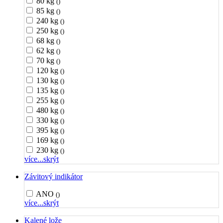
80 kg
()
85 kg
()
240 kg
()
250 kg
()
68 kg
()
62 kg
()
70 kg
()
120 kg
()
130 kg
()
135 kg
()
255 kg
()
480 kg
()
330 kg
()
395 kg
()
169 kg
()
230 kg
()
více...
skrýt
Závitový indikátor
ANO
()
více...
skrýt
Kalené lože