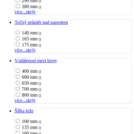
290 mm
()
280 mm
()
více...
skrýt
Točný průměr nad suportem
140 mm
()
165 mm
()
175 mm
()
více...
skrýt
Vzdálenost mezi hroty
400 mm
()
600 mm
()
650 mm
()
700 mm
()
800 mm
()
více...
skrýt
Šířka lože
100 mm
()
135 mm
()
160 mm
()