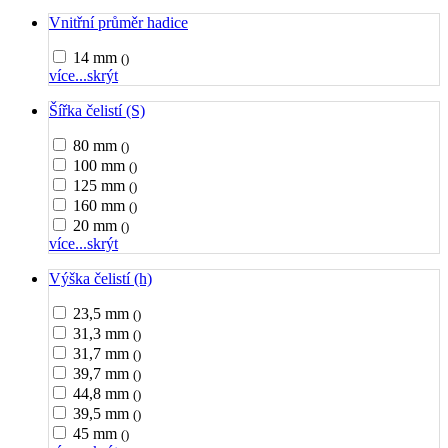
Vnitřní průměr hadice
14 mm
()
více...
skrýt
Šířka čelistí (S)
80 mm
()
100 mm
()
125 mm
()
160 mm
()
20 mm
()
více...
skrýt
Výška čelistí (h)
23,5 mm
()
31,3 mm
()
31,7 mm
()
39,7 mm
()
44,8 mm
()
39,5 mm
()
45 mm
()