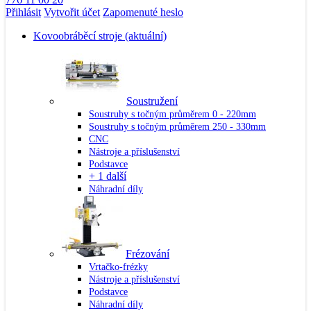
Přihlásit
Vytvořit účet
Zapomenuté heslo
Kovoobráběcí stroje
(aktuální)
Soustružení
Soustruhy s točným průměrem 0 - 220mm
Soustruhy s točným průměrem 250 - 330mm
CNC
Nástroje a příslušenství
Podstavce
+ 1 další
Náhradní díly
Frézování
Vrtačko-frézky
Nástroje a příslušenství
Podstavce
Náhradní díly