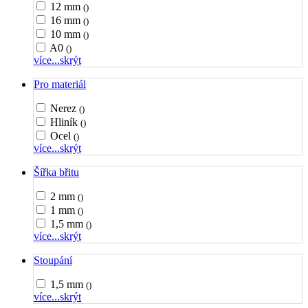
12 mm
()
16 mm
()
10 mm
()
A0
()
více...
skrýt
Pro materiál
Nerez
()
Hliník
()
Ocel
()
více...
skrýt
Šířka břitu
2 mm
()
1 mm
()
1,5 mm
()
více...
skrýt
Stoupání
1,5 mm
()
více...
skrýt