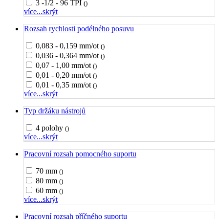
3 -1/2 - 96 TPI
()
více...
skrýt
Rozsah rychlosti podélného posuvu
0,083 - 0,159 mm/ot
()
0,036 - 0,364 mm/ot
()
0,07 - 1,00 mm/ot
()
0,01 - 0,20 mm/ot
()
0,01 - 0,35 mm/ot
()
více...
skrýt
Typ držáku nástrojů
4 polohy
()
více...
skrýt
Pracovní rozsah pomocného suportu
70 mm
()
80 mm
()
60 mm
()
více...
skrýt
Pracovní rozsah příčného suportu