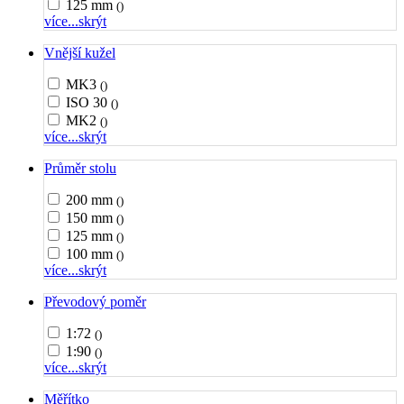
125 mm
()
více...
skrýt
Vnější kužel
MK3
()
ISO 30
()
MK2
()
více...
skrýt
Průměr stolu
200 mm
()
150 mm
()
125 mm
()
100 mm
()
více...
skrýt
Převodový poměr
1:72
()
1:90
()
více...
skrýt
Měřítko