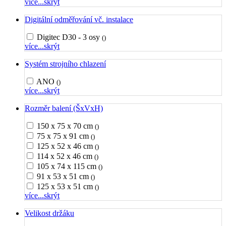
více...
skrýt
Digitální odměřování vč. instalace
Digitec D30 - 3 osy
()
více...
skrýt
Systém strojního chlazení
ANO
()
více...
skrýt
Rozměr balení (ŠxVxH)
150 x 75 x 70 cm
()
75 x 75 x 91 cm
()
125 x 52 x 46 cm
()
114 x 52 x 46 cm
()
105 x 74 x 115 cm
()
91 x 53 x 51 cm
()
125 x 53 x 51 cm
()
více...
skrýt
Velikost držáku