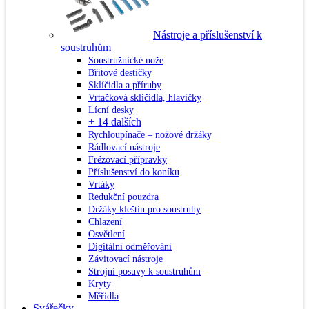
Nástroje a příslušenství k
soustruhům
Soustružnické nože
Břitové destičky
Sklíčidla a příruby
Vrtačková sklíčidla, hlavičky
Lícní desky
+ 14 dalších
Rychloupínače – nožové držáky
Rádlovací nástroje
Frézovací přípravky
Příslušenství do koníku
Vrtáky
Redukční pouzdra
Držáky kleštin pro soustruhy
Chlazení
Osvětlení
Digitální odměřování
Závitovací nástroje
Strojní posuvy k soustruhům
Kryty
Měřidla
Svářečky