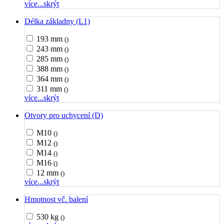
více...
skrýt
Délka základny (L1)
193 mm
()
243 mm
()
285 mm
()
388 mm
()
364 mm
()
311 mm
()
více...
skrýt
Otvory pro uchycení (D)
M10
()
M12
()
M14
()
M16
()
12 mm
()
více...
skrýt
Hmotnost vč. balení
530 kg
()