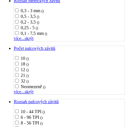
Rozsah metrických závitů
0,3 - 3 mm
()
0,5 - 3,5
()
0,2 - 3,5
()
0,25 - 5
()
0,1 - 7,5 mm
()
více...
skrýt
Počet palcových závitů
10
()
18
()
12
()
21
()
32
()
Neomezeně
()
více...
skrýt
Rozsah palcových závitů
10 - 44 TPI
()
6 - 96 TPI
()
8 - 56 TPI
()