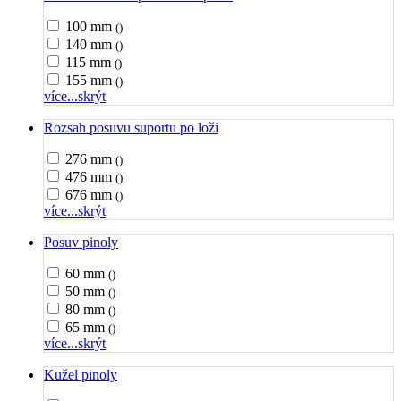
100 mm
()
140 mm
()
115 mm
()
155 mm
()
více...
skrýt
Rozsah posuvu suportu po loži
276 mm
()
476 mm
()
676 mm
()
více...
skrýt
Posuv pinoly
60 mm
()
50 mm
()
80 mm
()
65 mm
()
více...
skrýt
Kužel pinoly