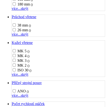
180 mm
()
více...
skrýt
Průchod vřetene
38 mm
()
26 mm
()
více...
skrýt
Kužel vřetene
MK 5
()
MK 4
()
MK 3
()
MK 2
()
ISO 30
()
více...
skrýt
Příčný strojní posuv
ANO
()
více...
skrýt
Počet rychlostí otáček