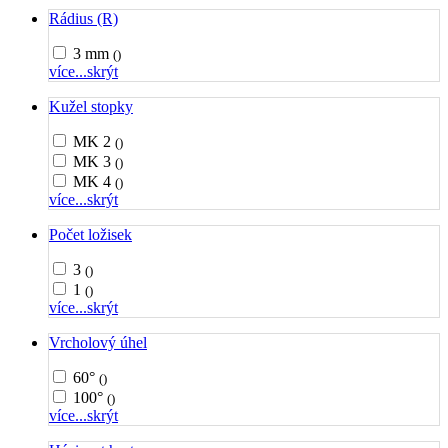
Rádius (R)
3 mm
()
více...
skrýt
Kužel stopky
MK 2
()
MK 3
()
MK 4
()
více...
skrýt
Počet ložisek
3
()
1
()
více...
skrýt
Vrcholový úhel
60°
()
100°
()
více...
skrýt