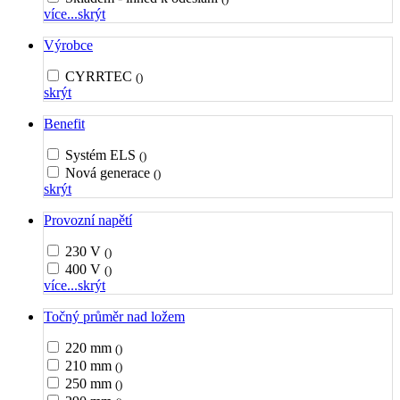
více...
skrýt
Výrobce
CYRRTEC
()
skrýt
Benefit
Systém ELS
()
Nová generace
()
skrýt
Provozní napětí
230 V
()
400 V
()
více...
skrýt
Točný průměr nad ložem
220 mm
()
210 mm
()
250 mm
()