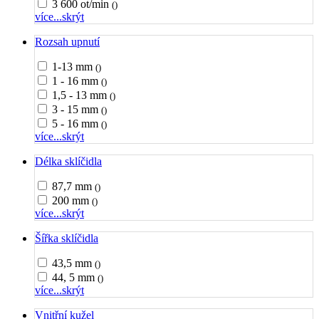
3 600 ot/min
()
více...
skrýt
Rozsah upnutí
1-13 mm
()
1 - 16 mm
()
1,5 - 13 mm
()
3 - 15 mm
()
5 - 16 mm
()
více...
skrýt
Délka sklíčidla
87,7 mm
()
200 mm
()
více...
skrýt
Šířka sklíčidla
43,5 mm
()
44, 5 mm
()
více...
skrýt
Vnitřní kužel