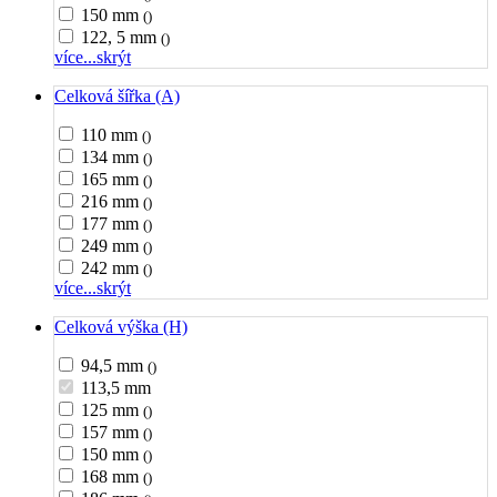
150 mm
()
122, 5 mm
()
více...
skrýt
Celková šířka (A)
110 mm
()
134 mm
()
165 mm
()
216 mm
()
177 mm
()
249 mm
()
242 mm
()
více...
skrýt
Celková výška (H)
94,5 mm
()
113,5 mm
125 mm
()
157 mm
()
150 mm
()
168 mm
()