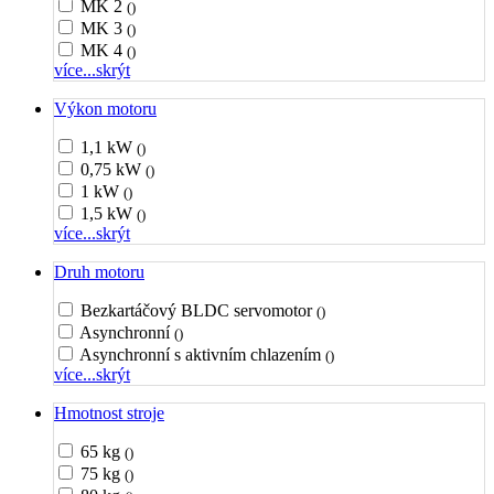
MK 2
()
MK 3
()
MK 4
()
více...
skrýt
Výkon motoru
1,1 kW
()
0,75 kW
()
1 kW
()
1,5 kW
()
více...
skrýt
Druh motoru
Bezkartáčový BLDC servomotor
()
Asynchronní
()
Asynchronní s aktivním chlazením
()
více...
skrýt
Hmotnost stroje
65 kg
()
75 kg
()