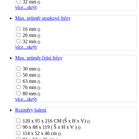
32 mm
()
více...
skrýt
Max. průměr stopkové frézy
16 mm
()
20 mm
()
32 mm
()
více...
skrýt
Max. průměr čelní frézy
30 mm
()
50 mm
()
63 mm
()
76 mm
()
80 mm
()
více...
skrýt
Rozměry balení
120 x 95 x 216 CM (Š x H x V)
()
90 x 88 x 119 ( Š x H x V )
()
114 x 52 x 46 cm
()