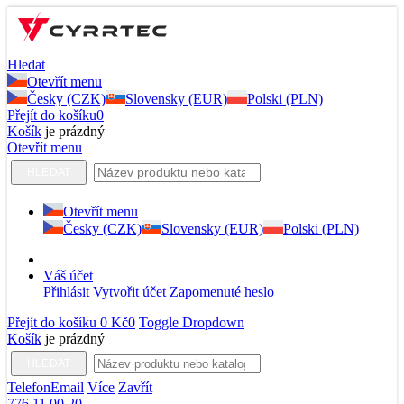
Hledat
Otevřít menu
Česky (CZK)
Slovensky (EUR)
Polski (PLN)
Přejít do košíku
0
Košík
je prázdný
Otevřít menu
HLEDAT
Otevřít menu
Česky (CZK)
Slovensky (EUR)
Polski (PLN)
Váš účet
Přihlásit
Vytvořit účet
Zapomenuté heslo
Přejít do košíku
0 Kč
0
Toggle Dropdown
Košík
je prázdný
HLEDAT
Telefon
Email
Více
Zavřít
776 11 00 20