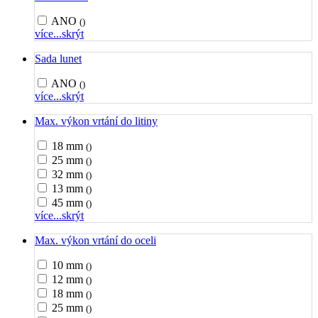
ANO
()
více...
skrýt
Sada lunet
ANO
()
více...
skrýt
Max. výkon vrtání do litiny
18 mm
()
25 mm
()
32 mm
()
13 mm
()
45 mm
()
více...
skrýt
Max. výkon vrtání do oceli
10 mm
()
12 mm
()
18 mm
()
25 mm
()