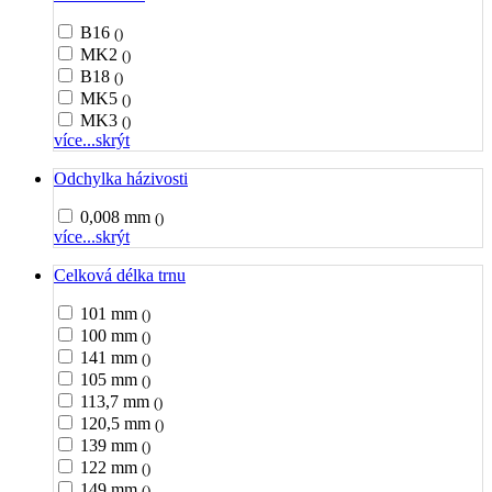
B16
()
MK2
()
B18
()
MK5
()
MK3
()
více...
skrýt
Odchylka házivosti
0,008 mm
()
více...
skrýt
Celková délka trnu
101 mm
()
100 mm
()
141 mm
()
105 mm
()
113,7 mm
()
120,5 mm
()
139 mm
()
122 mm
()
149 mm
()