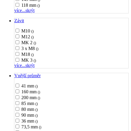
118 mm
()
více...
skrýt
Závit
M10
()
M12
()
MK 2
()
3 x M8
()
M18
()
MK 3
()
více...
skrýt
Vnější průměr
41 mm
()
160 mm
()
200 mm
()
85 mm
()
80 mm
()
90 mm
()
36 mm
()
73,5 mm
()