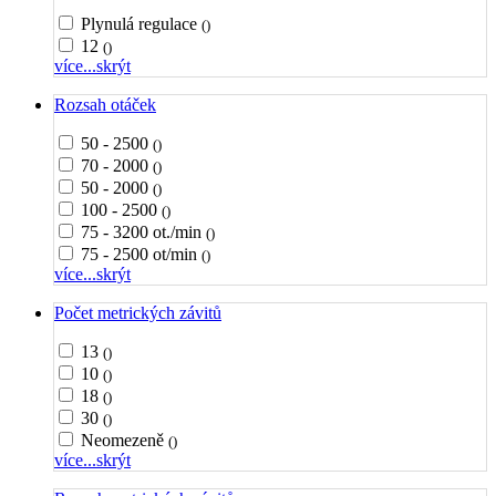
Plynulá regulace
()
12
()
více...
skrýt
Rozsah otáček
50 - 2500
()
70 - 2000
()
50 - 2000
()
100 - 2500
()
75 - 3200 ot./min
()
75 - 2500 ot/min
()
více...
skrýt
Počet metrických závitů
13
()
10
()
18
()
30
()
Neomezeně
()
více...
skrýt