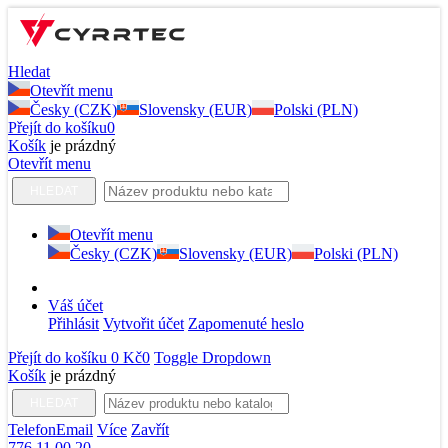
Hledat
Otevřít menu
Česky (CZK)
Slovensky (EUR)
Polski (PLN)
Přejít do košíku
0
Košík
je prázdný
Otevřít menu
HLEDAT
Otevřít menu
Česky (CZK)
Slovensky (EUR)
Polski (PLN)
Váš účet
Přihlásit
Vytvořit účet
Zapomenuté heslo
Přejít do košíku
0 Kč
0
Toggle Dropdown
Košík
je prázdný
HLEDAT
Telefon
Email
Více
Zavřít
776 11 00 20