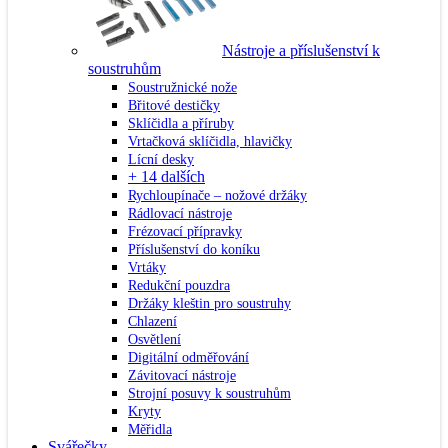
Nástroje a příslušenství k
soustruhům
Soustružnické nože
Břitové destičky
Sklíčidla a příruby
Vrtačková sklíčidla, hlavičky
Lícní desky
+ 14 dalších
Rychloupínače – nožové držáky
Rádlovací nástroje
Frézovací přípravky
Příslušenství do koníku
Vrtáky
Redukční pouzdra
Držáky kleštin pro soustruhy
Chlazení
Osvětlení
Digitální odměřování
Závitovací nástroje
Strojní posuvy k soustruhům
Kryty
Měřidla
Svářečky