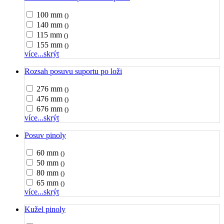
100 mm
()
140 mm
()
115 mm
()
155 mm
()
více...
skrýt
Rozsah posuvu suportu po loži
276 mm
()
476 mm
()
676 mm
()
více...
skrýt
Posuv pinoly
60 mm
()
50 mm
()
80 mm
()
65 mm
()
více...
skrýt
Kužel pinoly