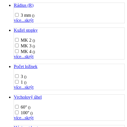
Rádius (R)
3 mm
()
více...
skrýt
Kužel stopky
MK 2
()
MK 3
()
MK 4
()
více...
skrýt
Počet ložisek
3
()
1
()
více...
skrýt
Vrcholový úhel
60°
()
100°
()
více...
skrýt