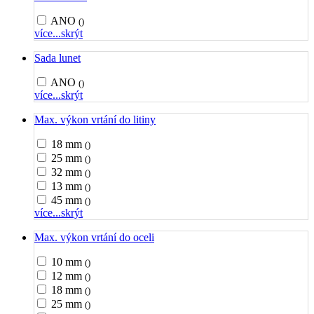
ANO
()
více...
skrýt
Sada lunet
ANO
()
více...
skrýt
Max. výkon vrtání do litiny
18 mm
()
25 mm
()
32 mm
()
13 mm
()
45 mm
()
více...
skrýt
Max. výkon vrtání do oceli
10 mm
()
12 mm
()
18 mm
()
25 mm
()