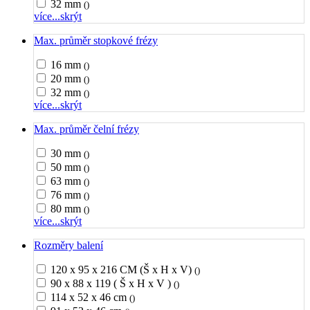
32 mm
()
více...
skrýt
Max. průměr stopkové frézy
16 mm
()
20 mm
()
32 mm
()
více...
skrýt
Max. průměr čelní frézy
30 mm
()
50 mm
()
63 mm
()
76 mm
()
80 mm
()
více...
skrýt
Rozměry balení
120 x 95 x 216 CM (Š x H x V)
()
90 x 88 x 119 ( Š x H x V )
()
114 x 52 x 46 cm
()