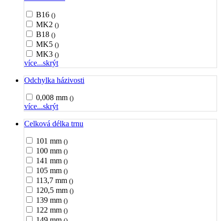
B16
()
MK2
()
B18
()
MK5
()
MK3
()
více...
skrýt
Odchylka házivosti
0,008 mm
()
více...
skrýt
Celková délka trnu
101 mm
()
100 mm
()
141 mm
()
105 mm
()
113,7 mm
()
120,5 mm
()
139 mm
()
122 mm
()
149 mm
()