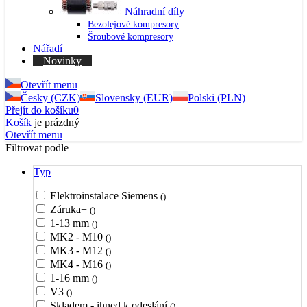
Náhradní díly
Bezolejové kompresory
Šroubové kompresory
Nářadí
Novinky
Otevřít menu
Česky (CZK)
Slovensky (EUR)
Polski (PLN)
Přejít do košíku
0
Košík
je prázdný
Otevřít menu
Filtrovat podle
Typ
Elektroinstalace Siemens
()
Záruka+
()
1-13 mm
()
MK2 - M10
()
MK3 - M12
()
MK4 - M16
()
1-16 mm
()
V3
()
Skladem - ihned k odeslání
()