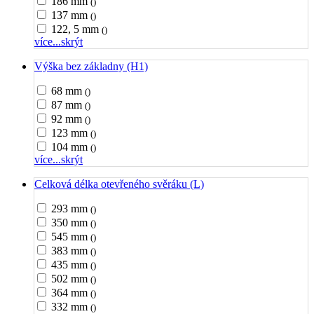
186 mm
()
137 mm
()
122, 5 mm
()
více...
skrýt
Výška bez základny (H1)
68 mm
()
87 mm
()
92 mm
()
123 mm
()
104 mm
()
více...
skrýt
Celková délka otevřeného svěráku (L)
293 mm
()
350 mm
()
545 mm
()
383 mm
()
435 mm
()
502 mm
()
364 mm
()
332 mm
()