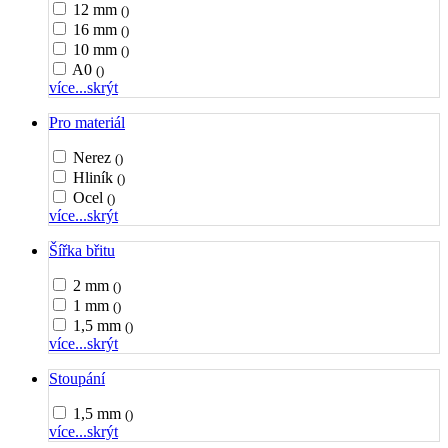
12 mm
()
16 mm
()
10 mm
()
A0
()
více...
skrýt
Pro materiál
Nerez
()
Hliník
()
Ocel
()
více...
skrýt
Šířka břitu
2 mm
()
1 mm
()
1,5 mm
()
více...
skrýt
Stoupání
1,5 mm
()
více...
skrýt