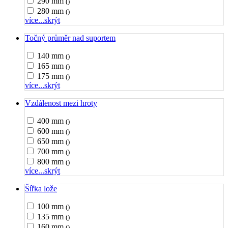
290 mm
()
280 mm
()
více...
skrýt
Točný průměr nad suportem
140 mm
()
165 mm
()
175 mm
()
více...
skrýt
Vzdálenost mezi hroty
400 mm
()
600 mm
()
650 mm
()
700 mm
()
800 mm
()
více...
skrýt
Šířka lože
100 mm
()
135 mm
()
160 mm
()