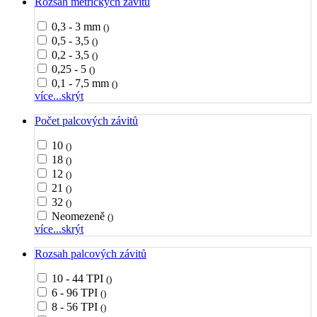
Rozsah metrických závitů
0,3 - 3 mm
()
0,5 - 3,5
()
0,2 - 3,5
()
0,25 - 5
()
0,1 - 7,5 mm
()
více...
skrýt
Počet palcových závitů
10
()
18
()
12
()
21
()
32
()
Neomezeně
()
více...
skrýt
Rozsah palcových závitů
10 - 44 TPI
()
6 - 96 TPI
()
8 - 56 TPI
()