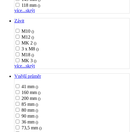
118 mm
()
více...
skrýt
Závit
M10
()
M12
()
MK 2
()
3 x M8
()
M18
()
MK 3
()
více...
skrýt
Vnější průměr
41 mm
()
160 mm
()
200 mm
()
85 mm
()
80 mm
()
90 mm
()
36 mm
()
73,5 mm
()