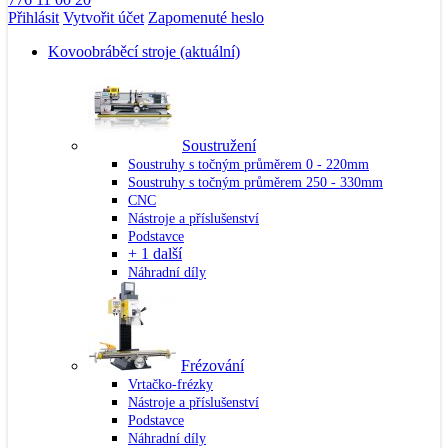
Přihlásit
Vytvořit účet
Zapomenuté heslo
Kovoobráběcí stroje
(aktuální)
Soustružení
Soustruhy s točným průměrem 0 - 220mm
Soustruhy s točným průměrem 250 - 330mm
CNC
Nástroje a příslušenství
Podstavce
+ 1 další
Náhradní díly
Frézování
Vrtačko-frézky
Nástroje a příslušenství
Podstavce
Náhradní díly