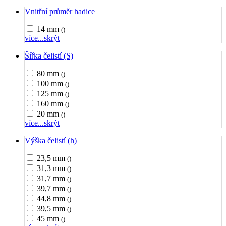
Vnitřní průměr hadice
14 mm
()
více...
skrýt
Šířka čelistí (S)
80 mm
()
100 mm
()
125 mm
()
160 mm
()
20 mm
()
více...
skrýt
Výška čelistí (h)
23,5 mm
()
31,3 mm
()
31,7 mm
()
39,7 mm
()
44,8 mm
()
39,5 mm
()
45 mm
()