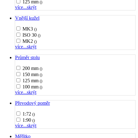
125 mm
()
více...
skrýt
Vnější kužel
MK3
()
ISO 30
()
MK2
()
více...
skrýt
Průměr stolu
200 mm
()
150 mm
()
125 mm
()
100 mm
()
více...
skrýt
Převodový poměr
1:72
()
1:90
()
více...
skrýt
Měřítko