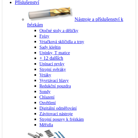
Příslušenství
Nástroje a příslušenství k
frézkám
Otočné stoly a děličky
Frézy
Vrtačková sklíčidla a trny
Sady kleštin
Upínky, T matice
+ 12 dalších
Upínací prvky
Strojní svěráky
Vrtáky
Vyvrtávací hlavy
Redukční pouzdra
Sondy
Chlazení
Osvětlení
Digitální odměřování
Závitovací nástroje
Strojní posuvy k frézkám
Měřidla