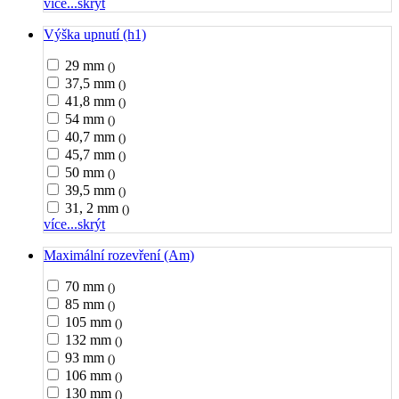
více...
skrýt
Výška upnutí (h1)
29 mm
()
37,5 mm
()
41,8 mm
()
54 mm
()
40,7 mm
()
45,7 mm
()
50 mm
()
39,5 mm
()
31, 2 mm
()
více...
skrýt
Maximální rozevření (Am)
70 mm
()
85 mm
()
105 mm
()
132 mm
()
93 mm
()
106 mm
()
130 mm
()