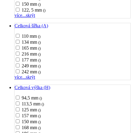
150 mm
()
122, 5 mm
()
více...
skrýt
Celková šířka (A)
110 mm
()
134 mm
()
165 mm
()
216 mm
()
177 mm
()
249 mm
()
242 mm
()
více...
skrýt
Celková výška (H)
94,5 mm
()
113,5 mm
()
125 mm
()
157 mm
()
150 mm
()
168 mm
()