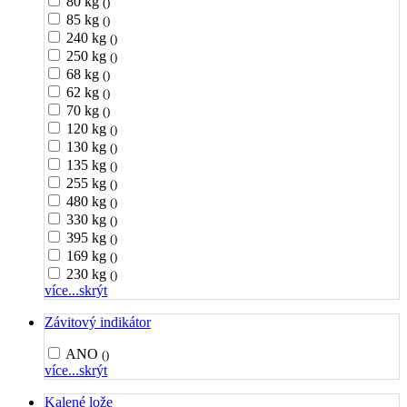
80 kg
()
85 kg
()
240 kg
()
250 kg
()
68 kg
()
62 kg
()
70 kg
()
120 kg
()
130 kg
()
135 kg
()
255 kg
()
480 kg
()
330 kg
()
395 kg
()
169 kg
()
230 kg
()
více...
skrýt
Závitový indikátor
ANO
()
více...
skrýt
Kalené lože