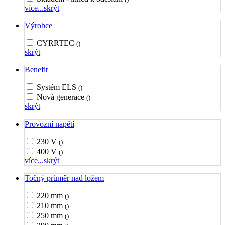
více...
skrýt
Výrobce
CYRRTEC
()
skrýt
Benefit
Systém ELS
()
Nová generace
()
skrýt
Provozní napětí
230 V
()
400 V
()
více...
skrýt
Točný průměr nad ložem
220 mm
()
210 mm
()
250 mm
()