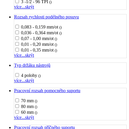
3 -1/2 - 96 TPI
()
více...
skrýt
Rozsah rychlosti podélného posuvu
0,083 - 0,159 mm/ot
()
0,036 - 0,364 mm/ot
()
0,07 - 1,00 mm/ot
()
0,01 - 0,20 mm/ot
()
0,01 - 0,35 mm/ot
()
více...
skrýt
Typ držáku nástrojů
4 polohy
()
více...
skrýt
Pracovní rozsah pomocného suportu
70 mm
()
80 mm
()
60 mm
()
více...
skrýt
Pracovní rozsah příčného suportu