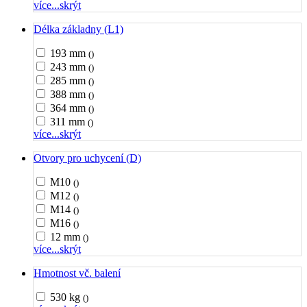
více...
skrýt
Délka základny (L1)
193 mm
()
243 mm
()
285 mm
()
388 mm
()
364 mm
()
311 mm
()
více...
skrýt
Otvory pro uchycení (D)
M10
()
M12
()
M14
()
M16
()
12 mm
()
více...
skrýt
Hmotnost vč. balení
530 kg
()