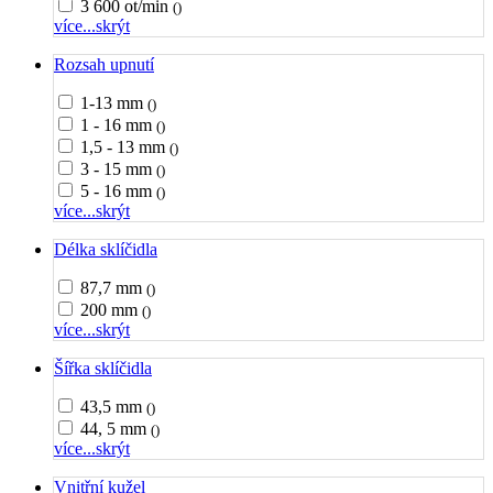
3 600 ot/min
()
více...
skrýt
Rozsah upnutí
1-13 mm
()
1 - 16 mm
()
1,5 - 13 mm
()
3 - 15 mm
()
5 - 16 mm
()
více...
skrýt
Délka sklíčidla
87,7 mm
()
200 mm
()
více...
skrýt
Šířka sklíčidla
43,5 mm
()
44, 5 mm
()
více...
skrýt
Vnitřní kužel