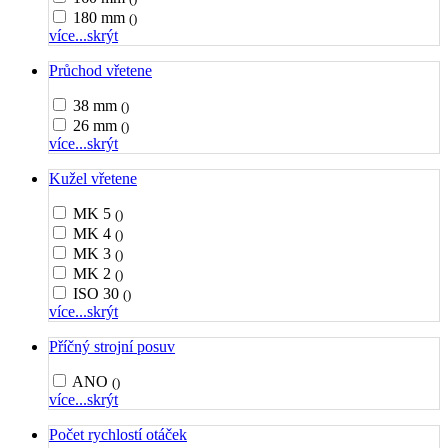
180 mm
()
více...
skrýt
Průchod vřetene
38 mm
()
26 mm
()
více...
skrýt
Kužel vřetene
MK 5
()
MK 4
()
MK 3
()
MK 2
()
ISO 30
()
více...
skrýt
Příčný strojní posuv
ANO
()
více...
skrýt
Počet rychlostí otáček