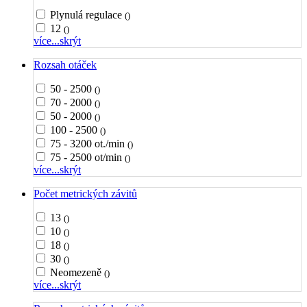
Plynulá regulace
()
12
()
více...
skrýt
Rozsah otáček
50 - 2500
()
70 - 2000
()
50 - 2000
()
100 - 2500
()
75 - 3200 ot./min
()
75 - 2500 ot/min
()
více...
skrýt
Počet metrických závitů
13
()
10
()
18
()
30
()
Neomezeně
()
více...
skrýt