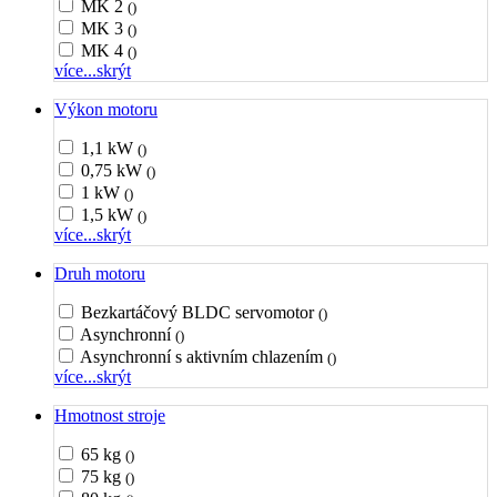
MK 2
()
MK 3
()
MK 4
()
více...
skrýt
Výkon motoru
1,1 kW
()
0,75 kW
()
1 kW
()
1,5 kW
()
více...
skrýt
Druh motoru
Bezkartáčový BLDC servomotor
()
Asynchronní
()
Asynchronní s aktivním chlazením
()
více...
skrýt
Hmotnost stroje
65 kg
()
75 kg
()