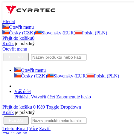
Hledat
Otevřít menu
Česky (CZK)
Slovensky (EUR)
Polski (PLN)
Přejít do košíku
0
Košík
je prázdný
Otevřít menu
HLEDAT
Otevřít menu
Česky (CZK)
Slovensky (EUR)
Polski (PLN)
Váš účet
Přihlásit
Vytvořit účet
Zapomenuté heslo
Přejít do košíku
0 Kč
0
Toggle Dropdown
Košík
je prázdný
HLEDAT
Telefon
Email
Více
Zavřít
776 11 00 20