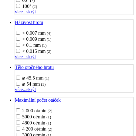
60°
(7)
100°
(2)
více...
skrýt
Házivost hrotu
< 0,007 mm
(4)
< 0,009 mm
(1)
< 0,1 mm
(1)
< 0,015 mm
(2)
více...
skrýt
Tělo otočného hrotu
⌀ 45,5 mm
(1)
⌀ 54 mm
(1)
více...
skrýt
Maximální počet otáček
2 000 ot/min
(2)
5000 ot/min
(1)
4800 ot/min
(1)
4 200 ot/min
(2)
3000 ot/min
(1)