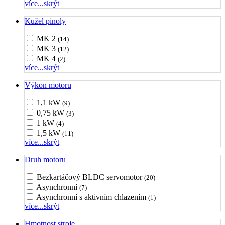
více...
skrýt
Kužel pinoly
MK 2
(14)
MK 3
(12)
MK 4
(2)
více...
skrýt
Výkon motoru
1,1 kW
(9)
0,75 kW
(3)
1 kW
(4)
1,5 kW
(11)
více...
skrýt
Druh motoru
Bezkartáčový BLDC servomotor
(20)
Asynchronní
(7)
Asynchronní s aktivním chlazením
(1)
více...
skrýt
Hmotnost stroje