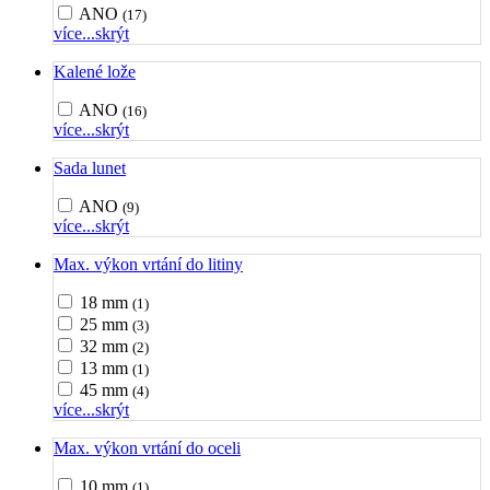
ANO
(17)
více...
skrýt
Kalené lože
ANO
(16)
více...
skrýt
Sada lunet
ANO
(9)
více...
skrýt
Max. výkon vrtání do litiny
18 mm
(1)
25 mm
(3)
32 mm
(2)
13 mm
(1)
45 mm
(4)
více...
skrýt
Max. výkon vrtání do oceli
10 mm
(1)