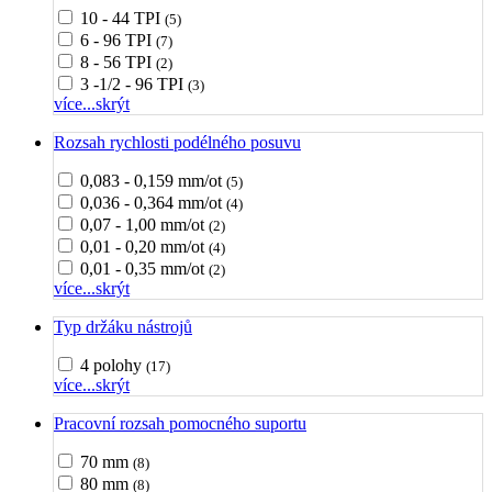
10 - 44 TPI
(5)
6 - 96 TPI
(7)
8 - 56 TPI
(2)
3 -1/2 - 96 TPI
(3)
více...
skrýt
Rozsah rychlosti podélného posuvu
0,083 - 0,159 mm/ot
(5)
0,036 - 0,364 mm/ot
(4)
0,07 - 1,00 mm/ot
(2)
0,01 - 0,20 mm/ot
(4)
0,01 - 0,35 mm/ot
(2)
více...
skrýt
Typ držáku nástrojů
4 polohy
(17)
více...
skrýt
Pracovní rozsah pomocného suportu
70 mm
(8)
80 mm
(8)