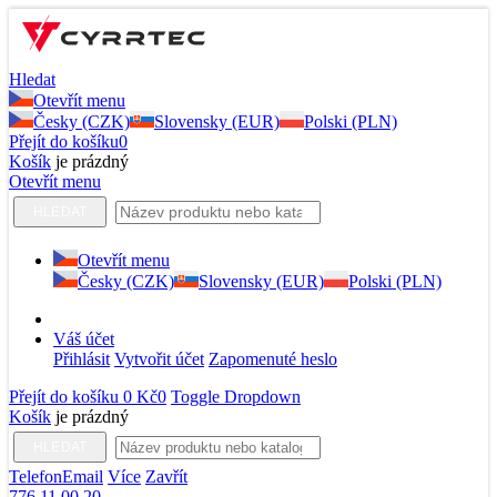
Hledat
Otevřít menu
Česky (CZK)
Slovensky (EUR)
Polski (PLN)
Přejít do košíku
0
Košík
je prázdný
Otevřít menu
HLEDAT
Otevřít menu
Česky (CZK)
Slovensky (EUR)
Polski (PLN)
Váš účet
Přihlásit
Vytvořit účet
Zapomenuté heslo
Přejít do košíku
0 Kč
0
Toggle Dropdown
Košík
je prázdný
HLEDAT
Telefon
Email
Více
Zavřít
776 11 00 20