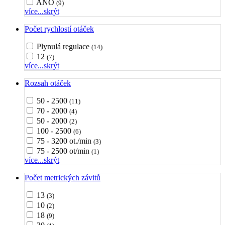
ANO
(9)
více...
skrýt
Počet rychlostí otáček
Plynulá regulace
(14)
12
(7)
více...
skrýt
Rozsah otáček
50 - 2500
(11)
70 - 2000
(4)
50 - 2000
(2)
100 - 2500
(6)
75 - 3200 ot./min
(3)
75 - 2500 ot/min
(1)
více...
skrýt
Počet metrických závitů
13
(3)
10
(2)
18
(9)