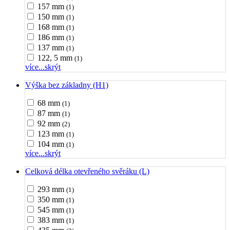
157 mm
(1)
150 mm
(1)
168 mm
(1)
186 mm
(1)
137 mm
(1)
122, 5 mm
(1)
více...
skrýt
Výška bez základny (H1)
68 mm
(1)
87 mm
(1)
92 mm
(2)
123 mm
(1)
104 mm
(1)
více...
skrýt
Celková délka otevřeného svěráku (L)
293 mm
(1)
350 mm
(1)
545 mm
(1)
383 mm
(1)