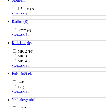
Stoupání
1,5 mm
(24)
více...
skrýt
Rádius (R)
3 mm
(4)
více...
skrýt
Kužel stopky
MK 2
(10)
MK 3
(6)
MK 4
(2)
více...
skrýt
Počet ložisek
3
(4)
1
(1)
více...
skrýt
Vrcholový úhel