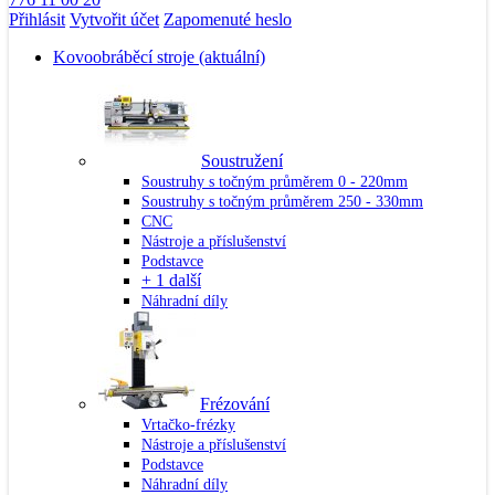
Přihlásit
Vytvořit účet
Zapomenuté heslo
Kovoobráběcí stroje
(aktuální)
Soustružení
Soustruhy s točným průměrem 0 - 220mm
Soustruhy s točným průměrem 250 - 330mm
CNC
Nástroje a příslušenství
Podstavce
+ 1 další
Náhradní díly
Frézování
Vrtačko-frézky
Nástroje a příslušenství
Podstavce
Náhradní díly