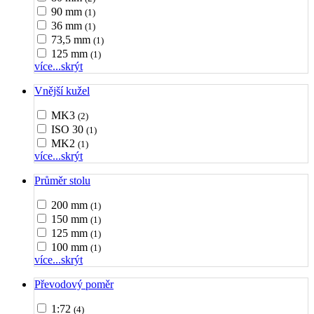
90 mm
(1)
36 mm
(1)
73,5 mm
(1)
125 mm
(1)
více...
skrýt
Vnější kužel
MK3
(2)
ISO 30
(1)
MK2
(1)
více...
skrýt
Průměr stolu
200 mm
(1)
150 mm
(1)
125 mm
(1)
100 mm
(1)
více...
skrýt
Převodový poměr
1:72
(4)