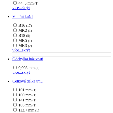
44, 5 mm
(1)
více...
skrýt
Vnitřní kužel
B16
(17)
MK2
(1)
B18
(5)
MK5
(1)
MK3
(2)
více...
skrýt
Odchylka házivosti
0,008 mm
(2)
více...
skrýt
Celková délka trnu
101 mm
(1)
100 mm
(1)
141 mm
(1)
105 mm
(1)
113,7 mm
(1)