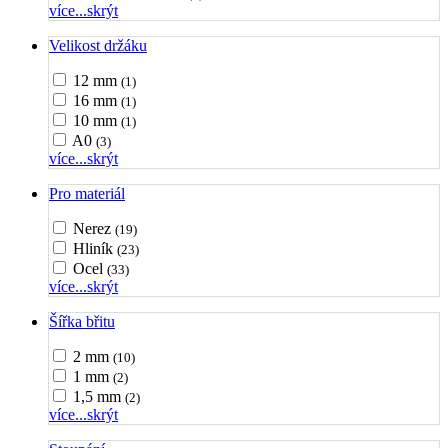
více...
skrýt
Velikost držáku
12 mm
(1)
16 mm
(1)
10 mm
(1)
A0
(3)
více...
skrýt
Pro materiál
Nerez
(19)
Hliník
(23)
Ocel
(33)
více...
skrýt
Šířka břitu
2 mm
(10)
1 mm
(2)
1,5 mm
(2)
více...
skrýt