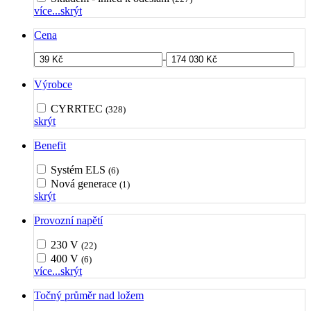
více...
skrýt
Cena
-
Výrobce
CYRRTEC
(328)
skrýt
Benefit
Systém ELS
(6)
Nová generace
(1)
skrýt
Provozní napětí
230 V
(22)
400 V
(6)
více...
skrýt
Točný průměr nad ložem