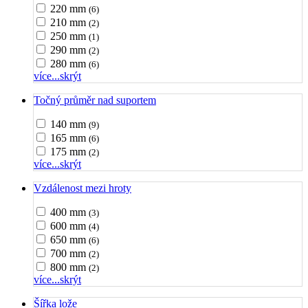
220 mm
(6)
210 mm
(2)
250 mm
(1)
290 mm
(2)
280 mm
(6)
více...
skrýt
Točný průměr nad suportem
140 mm
(9)
165 mm
(6)
175 mm
(2)
více...
skrýt
Vzdálenost mezi hroty
400 mm
(3)
600 mm
(4)
650 mm
(6)
700 mm
(2)
800 mm
(2)
více...
skrýt
Šířka lože