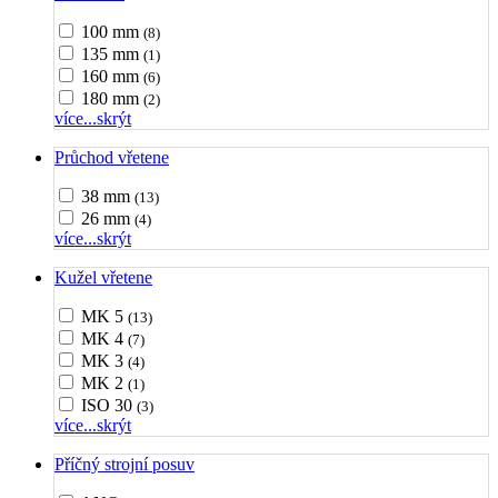
100 mm
(8)
135 mm
(1)
160 mm
(6)
180 mm
(2)
více...
skrýt
Průchod vřetene
38 mm
(13)
26 mm
(4)
více...
skrýt
Kužel vřetene
MK 5
(13)
MK 4
(7)
MK 3
(4)
MK 2
(1)
ISO 30
(3)
více...
skrýt
Příčný strojní posuv