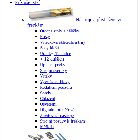
Příslušenství
Nástroje a příslušenství k
frézkám
Otočné stoly a děličky
Frézy
Vrtačková sklíčidla a trny
Sady kleštin
Upínky, T matice
+ 12 dalších
Upínací prvky
Strojní svěráky
Vrtáky
Vyvrtávací hlavy
Redukční pouzdra
Sondy
Chlazení
Osvětlení
Digitální odměřování
Závitovací nástroje
Strojní posuvy k frézkám
Měřidla