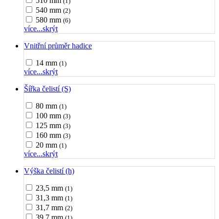
510 mm
(1)
540 mm
(2)
580 mm
(6)
více...
skrýt
Vnitřní průměr hadice
14 mm
(1)
více...
skrýt
Šířka čelistí (S)
80 mm
(1)
100 mm
(3)
125 mm
(3)
160 mm
(3)
20 mm
(1)
více...
skrýt
Výška čelistí (h)
23,5 mm
(1)
31,3 mm
(1)
31,7 mm
(2)
39,7 mm
(1)