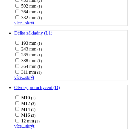
435 mm
(2)
502 mm
(1)
364 mm
(1)
332 mm
(1)
více...
skrýt
Délka základny (L1)
193 mm
(1)
243 mm
(1)
285 mm
(1)
388 mm
(1)
364 mm
(1)
311 mm
(1)
více...
skrýt
Otvory pro uchycení (D)
M10
(1)
M12
(3)
M14
(1)
M16
(3)
12 mm
(1)
více...
skrýt