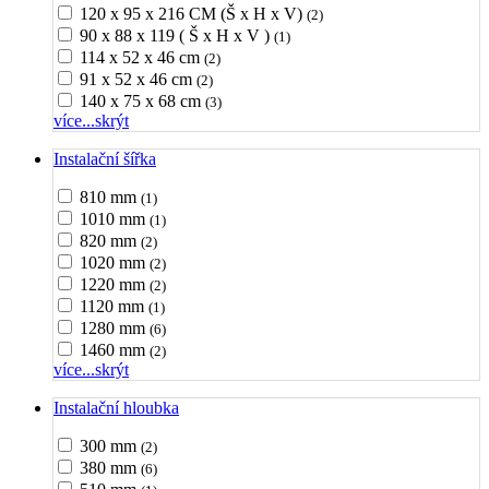
120 x 95 x 216 CM (Š x H x V)
(2)
90 x 88 x 119 ( Š x H x V )
(1)
114 x 52 x 46 cm
(2)
91 x 52 x 46 cm
(2)
140 x 75 x 68 cm
(3)
více...
skrýt
Instalační šířka
810 mm
(1)
1010 mm
(1)
820 mm
(2)
1020 mm
(2)
1220 mm
(2)
1120 mm
(1)
1280 mm
(6)
1460 mm
(2)
více...
skrýt
Instalační hloubka
300 mm
(2)
380 mm
(6)