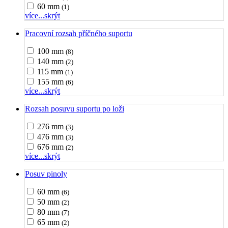
60 mm
(1)
více...
skrýt
Pracovní rozsah příčného suportu
100 mm
(8)
140 mm
(2)
115 mm
(1)
155 mm
(6)
více...
skrýt
Rozsah posuvu suportu po loži
276 mm
(3)
476 mm
(3)
676 mm
(2)
více...
skrýt
Posuv pinoly
60 mm
(6)
50 mm
(2)
80 mm
(7)
65 mm
(2)