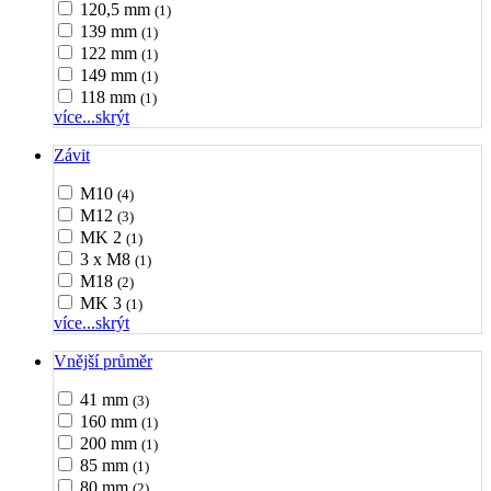
120,5 mm
(1)
139 mm
(1)
122 mm
(1)
149 mm
(1)
118 mm
(1)
více...
skrýt
Závit
M10
(4)
M12
(3)
MK 2
(1)
3 x M8
(1)
M18
(2)
MK 3
(1)
více...
skrýt
Vnější průměr
41 mm
(3)
160 mm
(1)
200 mm
(1)
85 mm
(1)
80 mm
(2)