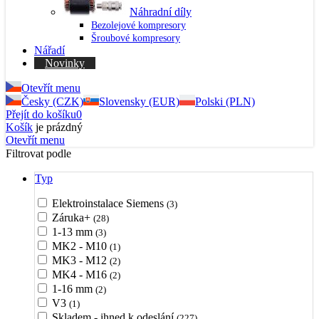
Náhradní díly
Bezolejové kompresory
Šroubové kompresory
Nářadí
Novinky
Otevřít menu
Česky (CZK)
Slovensky (EUR)
Polski (PLN)
Přejít do košíku
0
Košík
je prázdný
Otevřít menu
Filtrovat podle
Typ
Elektroinstalace Siemens
(3)
Záruka+
(28)
1-13 mm
(3)
MK2 - M10
(1)
MK3 - M12
(2)
MK4 - M16
(2)
1-16 mm
(2)
V3
(1)
Skladem - ihned k odeslání
(227)