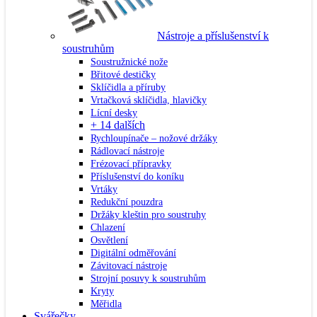
Nástroje a příslušenství k
soustruhům
Soustružnické nože
Břitové destičky
Sklíčidla a příruby
Vrtačková sklíčidla, hlavičky
Lícní desky
+ 14 dalších
Rychloupínače – nožové držáky
Rádlovací nástroje
Frézovací přípravky
Příslušenství do koníku
Vrtáky
Redukční pouzdra
Držáky kleštin pro soustruhy
Chlazení
Osvětlení
Digitální odměřování
Závitovací nástroje
Strojní posuvy k soustruhům
Kryty
Měřidla
Svářečky