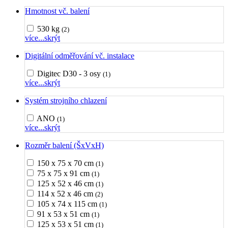
Hmotnost vč. balení
530 kg
(2)
více...
skrýt
Digitální odměřování vč. instalace
Digitec D30 - 3 osy
(1)
více...
skrýt
Systém strojního chlazení
ANO
(1)
více...
skrýt
Rozměr balení (ŠxVxH)
150 x 75 x 70 cm
(1)
75 x 75 x 91 cm
(1)
125 x 52 x 46 cm
(1)
114 x 52 x 46 cm
(2)
105 x 74 x 115 cm
(1)
91 x 53 x 51 cm
(1)
125 x 53 x 51 cm
(1)