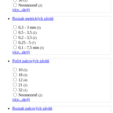
30
(1)
Neomezeně
(2)
více...
skrýt
Rozsah metrických závitů
0,3 - 3 mm
(3)
0,5 - 3,5
(2)
0,2 - 3,5
(2)
0,25 - 5
(7)
0,1 - 7,5 mm
(3)
více...
skrýt
Počet palcových závitů
10
(5)
18
(3)
12
(4)
21
(2)
32
(1)
Neomezeně
(2)
více...
skrýt
Rozsah palcových závitů